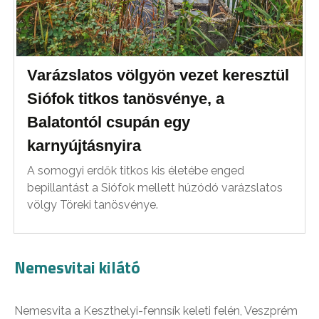
Varázslatos völgyön vezet keresztül
Siófok titkos tanösvénye, a
Balatontól csupán egy
karnyújtásnyira
A somogyi erdők titkos kis életébe enged
bepillantást a Siófok mellett húzódó varázslatos
völgy Töreki tanösvénye.
Nemesvitai kilátó
Nemesvita a Keszthelyi-fennsík keleti felén, Veszprém