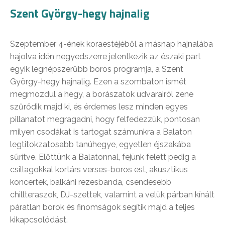
Szent György-hegy hajnalig
Szeptember 4-ének koraestéjéből a másnap hajnalába
hajolva idén negyedszerre jelentkezik az északi part
egyik legnépszerűbb boros programja, a Szent
György-hegy hajnalig. Ezen a szombaton ismét
megmozdul a hegy, a borászatok udvarairól zene
szűrődik majd ki, és érdemes lesz minden egyes
pillanatot megragadni, hogy felfedezzük, pontosan
milyen csodákat is tartogat számunkra a Balaton
legtitokzatosabb tanúhegye, egyetlen éjszakába
sűrítve. Előttünk a Balatonnal, fejünk felett pedig a
csillagokkal kortárs verses-boros est, akusztikus
koncertek, balkáni rezesbanda, csendesebb
chillteraszok, DJ-szettek, valamint a velük párban kínált
páratlan borok és finomságok segítik majd a teljes
kikapcsolódást.