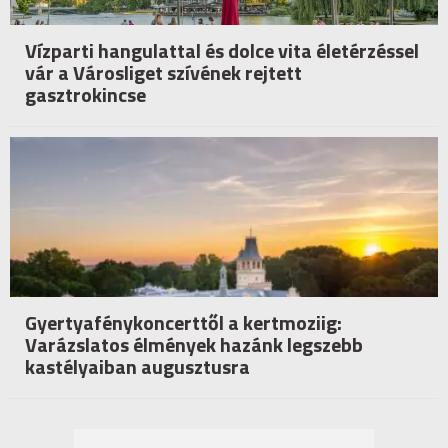
Vízparti hangulattal és dolce vita életérzéssel
vár a Városliget szívének rejtett
gasztrokincse
Gyertyafénykoncerttől a kertmoziig:
Varázslatos élmények hazánk legszebb
kastélyaiban augusztusra