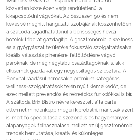
Wellness & Gastro****superior Hotel a Tófürdő
közvetlen közelében várja rendületlenül a
kikapcsolódni vágyókat. Az összesen 90 és nem
kevésbé meghitt hangulatú szobájának köszönhetően
a szálloda tagadhatatlanul a bensőséges hévízi
hotelek táborát gazdagítja. A gasztronómia, a wellness
és a gyógyászat területére fókuszáló szolgáltatásaival
ideális választás pihenésre, feltöltődésre vágyó
pároknak, de még négylábú családtagoknak is, akik
elkísérnék gazdáikat egy négycsillagos sziesztára. A
Bonvital ráadásul nemcsak a prémium kategóriás
wellness-szolgáltatások terén nyújt kiemelkedőt, de
ezek mellett prevenciós és rekreációs funkciókkal is bír.
A szálloda Brix Bistro névre keresztelt a’ la carte
éttermét mindenképp megéri kipróbálni, már csak azért
is, mert fő specialitása a szezonális és hagyományos
alapanyagok felhasználása mellett az új gasztronómiai
trendek bemutatása, kreatív és különleges