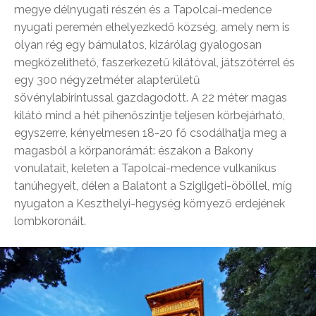
megye délnyugati részén és a Tapolcai-medence
nyugati peremén elhelyezkedő község, amely nem is
olyan rég egy bámulatos, kizárólag gyalogosan
megközelíthető, faszerkezetű kilátóval, játszótérrel és
egy 300 négyzetméter alapterületű
sövénylabirintussal gazdagodott. A 22 méter magas
kilátó mind a hét pihenőszintje teljesen körbejárható,
egyszerre, kényelmesen 18-20 fő csodálhatja meg a
magasból a körpanorámát: északon a Bakony
vonulatait, keleten a Tapolcai-medence vulkanikus
tanúhegyeit, délen a Balatont a Szigligeti-öböllel, míg
nyugaton a Keszthelyi-hegység környező erdejének
lombkoronáit.