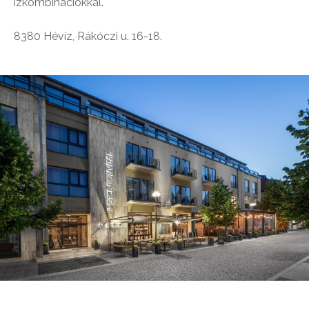
ízkombinációkkal.
8380 Hévíz, Rákóczi u. 16-18.