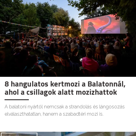
8 hangulatos kertmozi a Balatonnál,
ahol a csillagok alatt mozizhattok
A balatoni nyártól nemcsak a strandolás és lángosozás
elválaszthatatlan, hanem a szabadtéri mozi is.