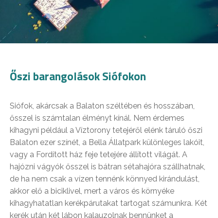
Őszi barangolások Siófokon
Siófok, akárcsak a Balaton széltében és hosszában,
ősszel is számtalan élményt kínál. Nem érdemes
kihagyni például a Víztorony tetejéről elénk táruló őszi
Balaton ezer színét, a Bella Állatpark különleges lakóit,
vagy a Fordított ház feje tetejére állított világát. A
hajózni vágyók ősszel is bátran sétahajóra szállhatnak,
de ha nem csak a vízen tennénk könnyed kirándulást,
akkor elő a biciklivel, mert a város és környéke
kihagyhatatlan kerékpárutakat tartogat számunkra. Két
kerék után két lábon kalauzolnak bennünket a