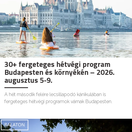
30+ fergeteges hétvégi program
Budapesten és környékén – 2026.
augusztus 5-9.
A hét második felére lecsillapodó kánikulában is
fergeteges hétvégi programok várnak Budapesten.
BALATON