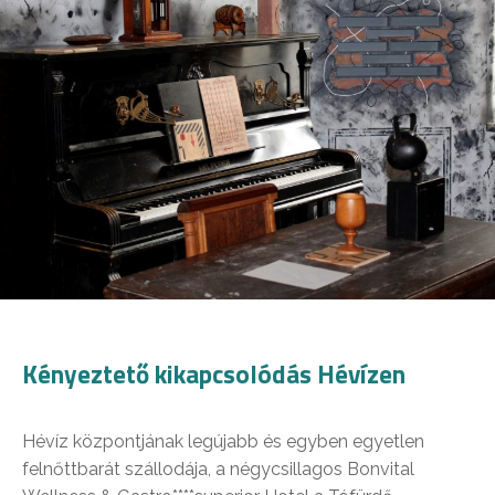
Kényeztető kikapcsolódás Hévízen
Hévíz központjának legújabb és egyben egyetlen
felnőttbarát szállodája, a négycsillagos Bonvital