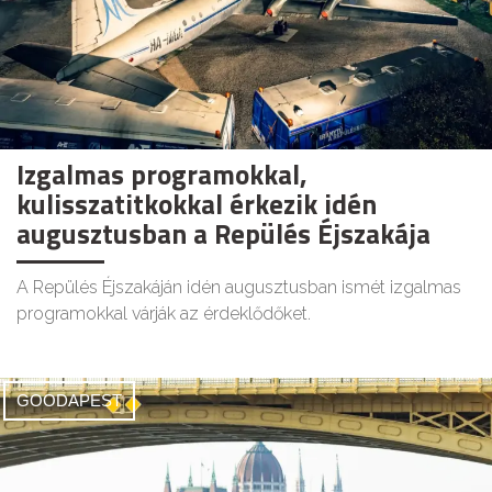
Izgalmas programokkal,
kulisszatitkokkal érkezik idén
augusztusban a Repülés Éjszakája
A Repülés Éjszakáján idén augusztusban ismét izgalmas
programokkal várják az érdeklődőket.
GOODAPEST