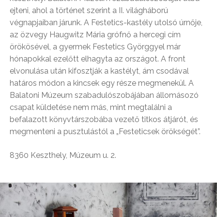
ejteni, ahol a történet szerint a II. világháború
végnapjaiban járunk. A Festetics-kastély utolsó úrnője,
az özvegy Haugwitz Mária grófnő a hercegi cím
örökösével, a gyermek Festetics Györggyel már
hónapokkal ezelőtt elhagyta az országot. A front
elvonulása után kifosztják a kastélyt, ám csodával
határos módon a kincsek egy része megmenekül. A
Balatoni Múzeum szabadulószobájában állomásozó
csapat küldetése nem más, mint megtalálni a
befalazott könyvtárszobába vezető titkos átjárót, és
megmenteni a pusztulástól a „Festeticsek örökségét”.
8360 Keszthely, Múzeum u. 2.