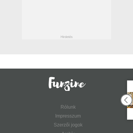
Rólunk
Impresszum
Szerzői jogok