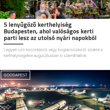
5 lenyűgöző kerthelyiség
Budapesten, ahol valóságos kerti
parti lesz az utolsó nyári napokból
Legyen szó koccintásról vagy bográcsozásról, ezekre a
kerthelyiségekre augusztusban is számíthattok.
GOODAPEST