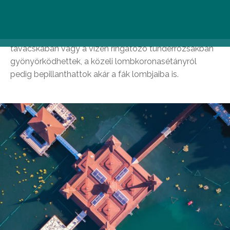
madárcsicsergés és nyugalom vesz körül mindent. Az
újonnan kialakított Tavirózsa tanösvényen kellemes
túrát tehettek a tó körül, mocsaras élőhelyet bemutató
tavacskában vagy a vízen ringatózó tündérrózsákban
gyönyörködhettek, a közeli lombkoronasétányról
pedig bepillanthattok akár a fák lombjaiba is.