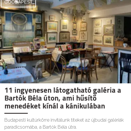
GOODAPEST
11 ingyenesen látogatható galéria a
Bartók Béla úton, ami hűsítő
menedéket kínál a kánikulában
Budapesti kultúrkörre invitálunk titeket az újbudai galériák
paradicsomába, a Bartók Béla útra.