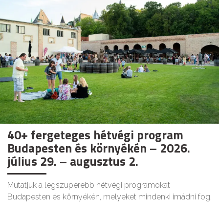
40+ fergeteges hétvégi program
Budapesten és környékén – 2026.
július 29. – augusztus 2.
Mutatjuk a legszuperebb hétvégi programokat
Budapesten és környékén, melyeket mindenki imádni fog.