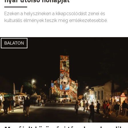
Ezeken a helyszíneken a kikapcsolódást zenei és
kulturális élmények teszik még emlékezetesebbé.
BALATON