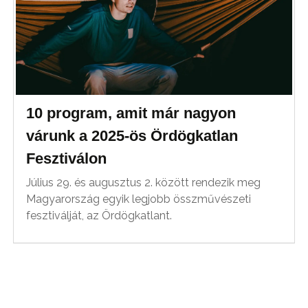
10 program, amit már nagyon
várunk a 2025-ös Ördögkatlan
Fesztiválon
Július 29. és augusztus 2. között rendezik meg
Magyarország egyik legjobb összművészeti
fesztiválját, az Ördögkatlant.