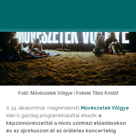
Fotó: Művészetek Völgye / Fekete Tibor Kristóf
A 34. alkalommal megrendezett
Művészetek Völgye
idén is gazdag programkínálattal érkezik:
a
képzőművészettől a nívós színházi előadásokon
és az újcirkuszon át az őrületes koncertekig