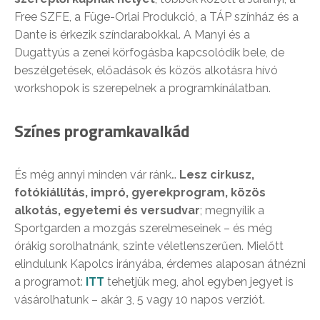
Free SZFE, a Füge-Orlai Produkció, a TÁP színház és a
Dante is érkezik színdarabokkal. A Manyi és a
Dugattyús a zenei körfogásba kapcsolódik bele, de
beszélgetések, előadások és közös alkotásra hívó
workshopok is szerepelnek a programkínálatban.
Színes programkavalkád
És még annyi minden vár ránk…
Lesz cirkusz,
fotókiállítás, impró, gyerekprogram, közös
alkotás, egyetemi és versudvar
; megnyílik a
Sportgarden a mozgás szerelmeseinek – és még
órákig sorolhatnánk, szinte véletlenszerűen. Mielőtt
elindulunk Kapolcs irányába, érdemes alaposan átnézni
a programot:
ITT
tehetjük meg, ahol egyben jegyet is
vásárolhatunk – akár 3, 5 vagy 10 napos verziót.