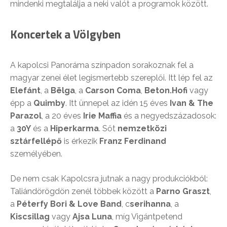
mindenki megtalálja a neki valót a programok között.
Koncertek a Völgyben
A kapolcsi Panoráma színpadon sorakoznak fel a
magyar zenei élet legismertebb szereplői. Itt lép fel az
Elefánt
, a
Bëlga
, a
Carson Coma
,
Beton.Hofi
vagy
épp a
Quimby
. Itt ünnepel az idén 15 éves
Ivan & The
Parazol
, a 20 éves
Irie Maffia
és a negyedszázadosok:
a
30Y
és a
Hiperkarma
. Sőt
nemzetközi
sztárfellépő
is érkezik
Franz Ferdinand
személyében.
De nem csak Kapolcsra jutnak a nagy produkciókból:
Taliándörögdön zenél többek között a
Parno Graszt
,
a
Péterfy Bori & Love Band
, c
serihanna
, a
Kiscsillag
vagy
Ajsa Luna
, míg Vigántpetend