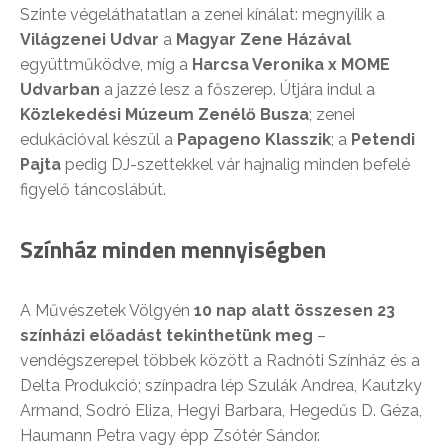
Szinte végeláthatatlan a zenei kínálat: megnyílik a
Világzenei Udvar
a
Magyar Zene Házával
együttműködve, míg a
Harcsa Veronika x MOME
Udvarban
a jazzé lesz a főszerep. Útjára indul a
Közlekedési Múzeum Zenélő Busza
; zenei
edukációval készül a
Papageno Klasszik
; a
Petendi
Pajta
pedig DJ-szettekkel vár hajnalig minden befelé
figyelő táncoslábút.
Színház minden mennyiségben
A Művészetek Völgyén
10 nap alatt összesen 23
színházi előadást tekinthetünk meg
–
vendégszerepel többek között a Radnóti Színház és a
Delta Produkció; színpadra lép Szulák Andrea, Kautzky
Armand, Sodró Eliza, Hegyi Barbara, Hegedűs D. Géza,
Haumann Petra vagy épp Zsótér Sándor.