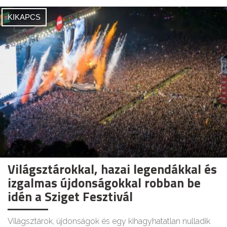
KIKAPCS
Világsztárokkal, hazai legendákkal és
izgalmas újdonságokkal robban be
idén a Sziget Fesztivál
Világsztárok, újdonságok és egy kihagyhatatlan nulladik