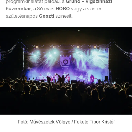
programkínálatát például a
Grund – vígszínházi
fiúzenekar
, a 80 éves
HOBO
vagy a szintén
születésnapos
Geszti
színesíti.
Fotó: Művészetek Völgye / Fekete Tibor Kristóf