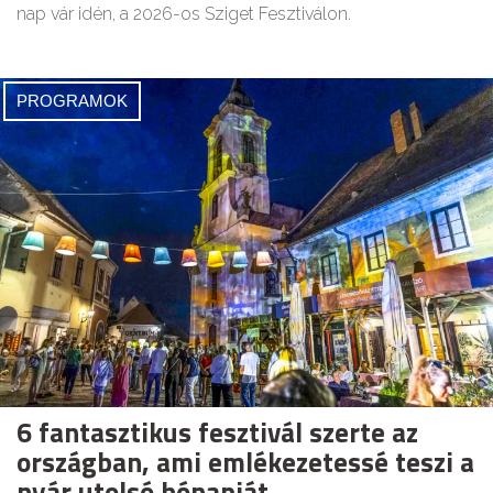
nap vár idén, a 2026-os Sziget Fesztiválon.
PROGRAMOK
6 fantasztikus fesztivál szerte az
országban, ami emlékezetessé teszi a
nyár utolsó hónapját