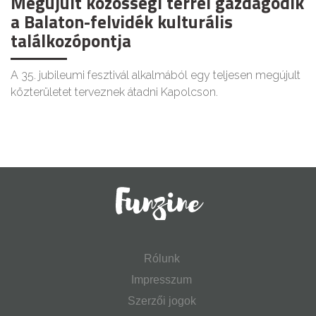
Megújult közösségi térrel gazdagodik
a Balaton-felvidék kulturális
találkozópontja
A 35. jubileumi fesztivál alkalmából egy teljesen megújult
közterületet terveznek átadni Kapolcson.
Rólunk
Impresszum
Szerzői jogok