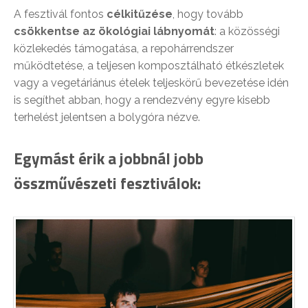
A fesztivál fontos
célkitűzése
, hogy tovább
csökkentse az ökológiai lábnyomát
: a közösségi
közlekedés támogatása, a repohárrendszer
működtetése, a teljesen komposztálható étkészletek
vagy a vegetáriánus ételek teljeskörű bevezetése idén
is segíthet abban, hogy a rendezvény egyre kisebb
terhelést jelentsen a bolygóra nézve.
Egymást érik a jobbnál jobb
összművészeti fesztiválok: