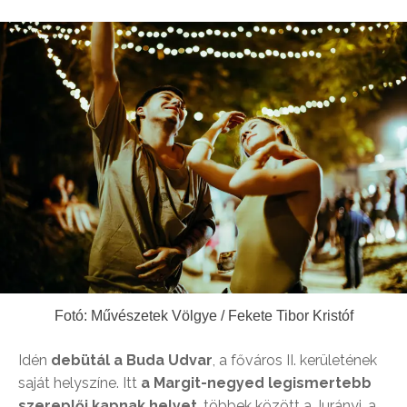
Fotó: Művészetek Völgye / Fekete Tibor Kristóf
Idén
debütál a
Buda Udvar
, a főváros II. kerületének
saját helyszíne. Itt
a Margit-negyed legismertebb
szereplői kapnak helyet
, többek között a Jurányi, a