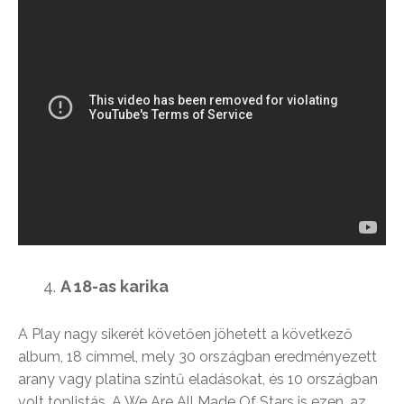
A 18-as karika
A Play nagy sikerét követően jöhetett a következő
album, 18 címmel, mely 30 országban eredményezett
arany vagy platina szintű eladásokat, és 10 országban
volt toplistás. A We Are All Made Of Stars is ezen, az