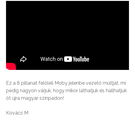
Ez a 8 pillanat felöleli Moby jelenbe vezető múltját, mi
pedig nagyon várjuk, hogy mikor láthatjuk és hallhatjuk
őt újra magyar színpadon!
Kovács M