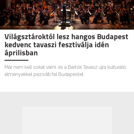
Világsztároktól lesz hangos Budapest
kedvenc tavaszi fesztiválja idén
áprilisban
Már nem kell sokat várni, és a Bartók Tavasz újra kulturális
élményekkel pezsdíti fel Budapestet.