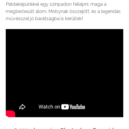
Példaképünkkel egy színpadon fellépni, maga a
megtestesült álom. Mobynak összejött, és a legendás
művésszel jó barátságba is kerültek!