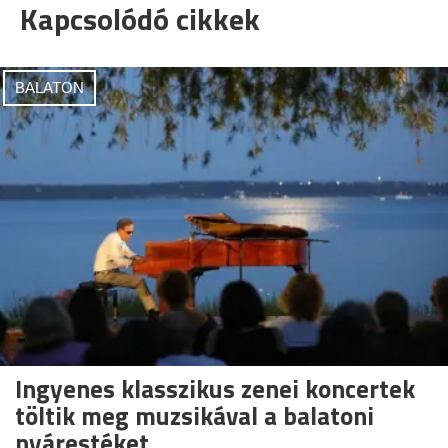
Kapcsolódó cikkek
BALATON
Ingyenes klasszikus zenei koncertek
töltik meg muzsikával a balatoni
nyárestéket