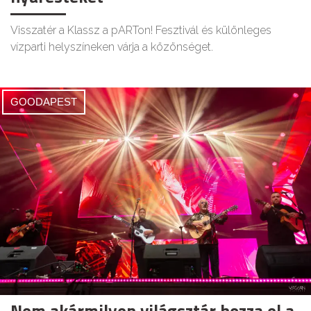
Visszatér a Klassz a pARTon! Fesztivál és különleges
vízparti helyszíneken várja a közönséget.
GOODAPEST