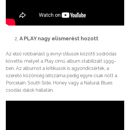
A PLAY nagy elismerést hozott
Az első robbanást 9 évnyi stílusok közötti sodródás
követte, melyet a Play című album stabilizált 1999-
ben. Az albumot a kritikusok is agyondicsérték, a
szerető közönség létszáma pedig egyre csak nőtt a
Porcelain, South Side, Honey vagy a Natural Blues
csodás dalok hallatán.