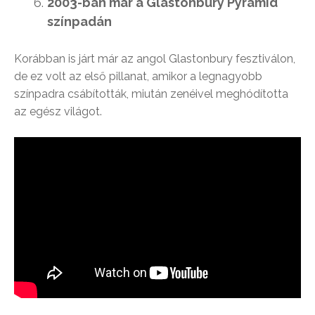
2003-ban már a Glastonbury Pyramid
színpadán
Korábban is járt már az angol Glastonbury fesztiválon,
de ez volt az első pillanat, amikor a legnagyobb
színpadra csábították, miután zenéivel meghódította
az egész világot.