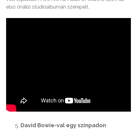
első önálló stúdióalbumán szerepelt.
David Bowie-val egy színpadon