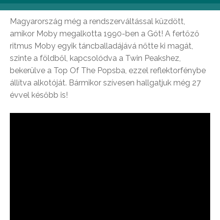
Magyarország még a rendszerváltással küzdött,
amikor Moby megalkotta 1990-ben a Gót! A fertőző
ritmus Moby egyik táncballadájává nőtte ki magát,
szinte a földből, kapcsolódva a Twin Peakshez,
bekerülve a Top Of The Popsba, ezzel reflektorfénybe
állítva alkotóját. Bármikor szívesen hallgatjuk még 27
évvel később is!