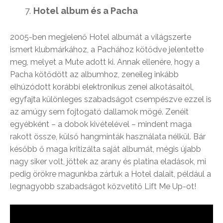
Hotel album és a Pacha
2005-ben megjelenő Hotel albumát a világszerte
ismert klubmárkához, a Pachához kötődve jelentette
meg, melyet a Mute adott ki. Annak ellenére, hogy a
Pacha kötődött az albumhoz, zeneileg inkább
elhúzódott korábbi elektronikus zenei alkotásaitól,
egyfajta különleges szabadságot csempészve ezzel is
az amúgy sem fojtogató dallamok mögé. Zenéit
egyébként – a dobok kivételével – mindent maga
rakott össze, külső hangminták használata nélkül. Bár
később ő maga kritizálta saját albumát, mégis újabb
nagy siker volt, jöttek az arany és platina eladások, mi
pedig örökre magunkba zártuk a Hotel dalait, például a
legnagyobb szabadságot közvetítő Lift Me Up-ot!