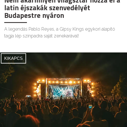
Nem akármilyen világsztár hozza el a
latin éjszakák szenvedélyét
Budapestre nyáron
A legendás Pablo Reyes, a Gipsy Kings egykori alapító
tagja lép színpadra saját zenekarával!
KIKAPCS