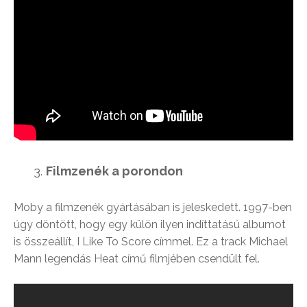
Filmzenék a porondon
Moby a filmzenék gyártásában is jeleskedett. 1997-ben
úgy döntött, hogy egy külön ilyen indíttatású albumot
is összeállít, I Like To Score címmel. Ez a track Michael
Mann legendás Heat című filmjében csendült fel.