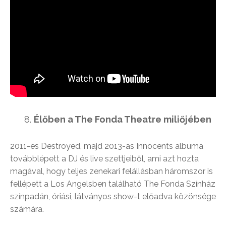
Élőben a The Fonda Theatre miliőjében
2011-es Destroyed, majd 2013-as Innocents albuma
továbblépett a DJ és live szettjeiből, ami azt hozta
magával, hogy teljes zenekari felállásban háromszor is
fellépett a Los Angelsben található The Fonda Színház
színpadán, óriási, látványos show-t előadva közönsége
számára.