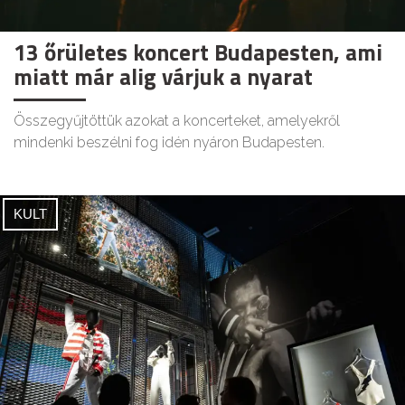
13 őrületes koncert Budapesten, ami
miatt már alig várjuk a nyarat
Összegyűjtöttük azokat a koncerteket, amelyekről
mindenki beszélni fog idén nyáron Budapesten.
KULT