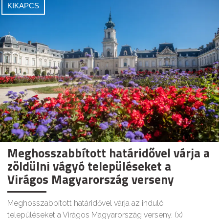
KIKAPCS
Meghosszabbított határidővel várja a
zöldülni vágyó településeket a
Virágos Magyarország verseny
Meghosszabbított határidővel várja az induló
településeket a Virágos Magyarország verseny. (x)