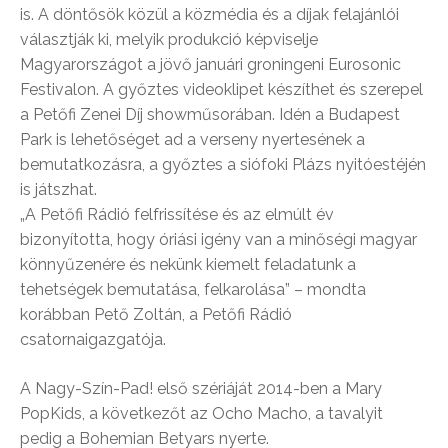
is. A döntősök közül a közmédia és a díjak felajánlói
választják ki, melyik produkció képviselje
Magyarországot a jövő januári groningeni Eurosonic
Festivalon. A győztes videoklipet készíthet és szerepel
a Petőfi Zenei Díj showműsorában. Idén a Budapest
Park is lehetőséget ad a verseny nyertesének a
bemutatkozásra, a győztes a siófoki Plázs nyitóestéjén
is játszhat.
„A Petőfi Rádió felfrissítése és az elmúlt év
bizonyította, hogy óriási igény van a minőségi magyar
könnyűzenére és nekünk kiemelt feladatunk a
tehetségek bemutatása, felkarolása” – mondta
korábban Pető Zoltán, a Petőfi Rádió
csatornaigazgatója.
A Nagy-Szín-Pad! első szériáját 2014-ben a Mary
PopKids, a következőt az Ocho Macho, a tavalyit
pedig a Bohemian Betyars nyerte.