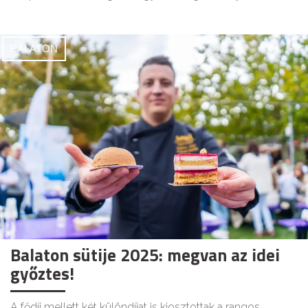
BALATON
Balaton sütije 2025: megvan az idei
győztes!
A fődíj mellett két különdíjat is kiosztottak a rangos