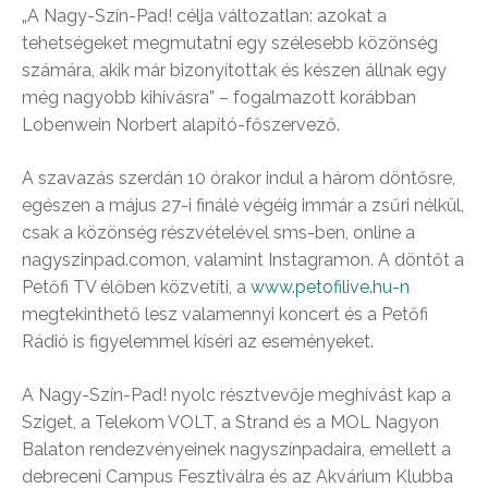
„A Nagy-Szín-Pad! célja változatlan: azokat a
tehetségeket megmutatni egy szélesebb közönség
számára, akik már bizonyítottak és készen állnak egy
még nagyobb kihívásra” – fogalmazott korábban
Lobenwein Norbert alapító-főszervező.
A szavazás szerdán 10 órakor indul a három döntősre,
egészen a május 27-i finálé végéig immár a zsűri nélkül,
csak a közönség részvételével sms-ben, online a
nagyszinpad.comon, valamint Instagramon. A döntőt a
Petőfi TV élőben közvetíti, a
www.petofilive.hu-n
megtekinthető lesz valamennyi koncert és a Petőfi
Rádió is figyelemmel kíséri az eseményeket.
A Nagy-Szín-Pad! nyolc résztvevője meghívást kap a
Sziget, a Telekom VOLT, a Strand és a MOL Nagyon
Balaton rendezvényeinek nagyszínpadaira, emellett a
debreceni Campus Fesztiválra és az Akvárium Klubba