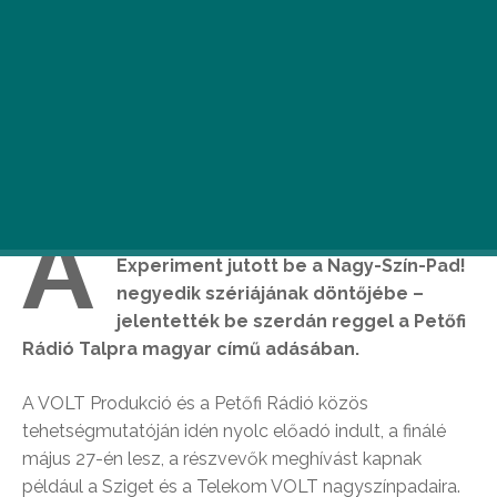
A
Mörk, a Lóci Játszik és a Jónás Vera
Experiment jutott be a Nagy-Szín-Pad!
negyedik szériájának döntőjébe –
jelentették be szerdán reggel a Petőfi
Rádió Talpra magyar című adásában.
A VOLT Produkció és a Petőfi Rádió közös
tehetségmutatóján idén nyolc előadó indult, a finálé
május 27-én lesz, a részvevők meghívást kapnak
például a Sziget és a Telekom VOLT nagyszínpadaira.