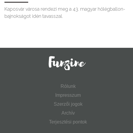
Kaposvár városa rendezi meg a 43. magyar hőlégballon-
bajnokságot idén tavasszal.
Rólunk
Impresszum
Szerzői jogok
Archív
Terjesztési pontok