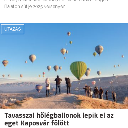
Balaton sütije 2025 versenyen.
UTAZÁS
Tavasszal hőlégballonok lepik el az
eget Kaposvár fölött