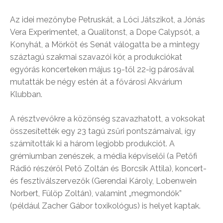
Az idei mezőnybe Petruskát, a Lóci Játszikot, a Jónás
Vera Experimentet, a Qualitonst, a Dope Calypsót, a
Konyhát, a Mörköt és Senát válogatta be a mintegy
száztagú szakmai szavazói kör, a produkciókat
egyórás koncerteken május 19-től 22-ig párosával
mutatták be négy estén át a fővárosi Akvárium
Klubban.
A résztvevőkre a közönség szavazhatott, a voksokat
összesítették egy 23 tagú zsűri pontszámaival, így
számították ki a három legjobb produkciót. A
grémiumban zenészek, a média képviselői (a Petőfi
Rádió részéről Pető Zoltán és Borcsik Attila), koncert-
és fesztiválszervezők (Gerendai Károly, Lobenwein
Norbert, Fülöp Zoltán), valamint „megmondók”
(például Zacher Gábor toxikológus) is helyet kaptak.