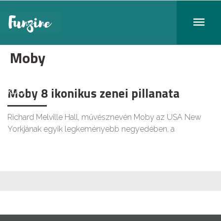
Moby
Moby 8 ikonikus zenei pillanata
KULT
Richard Melville Hall, művésznevén Moby az USA New
Yorkjának egyik legkeményebb negyedében, a