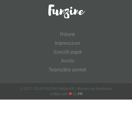
Rólunk
Impresszum
Szerzői jogok
Archív
Terjesztési pontok
© 2017-2018 FUNZINE Média Kft. | Minden jog fenntartva
crafted with
by
PR