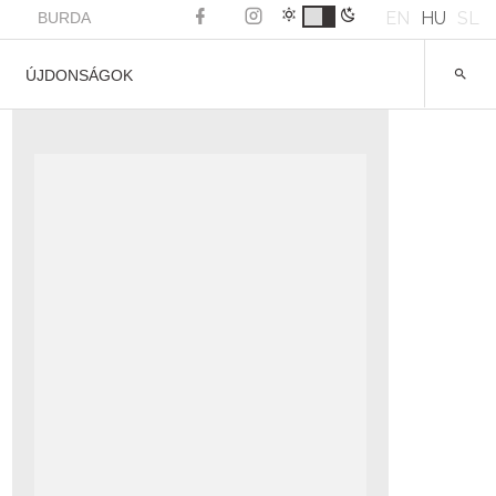
EN
HU
SL
BURDA
ÚJDONSÁGOK