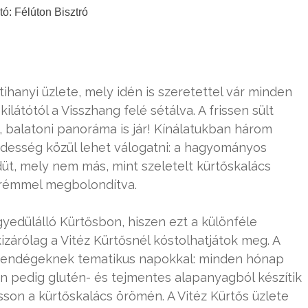
tó: Félúton Bisztró
tihanyi üzlete, mely idén is szeretettel vár minden
ilátótól a Visszhang felé sétálva. A frissen sült
, balatoni panoráma is jár! Kínálatukban három
édesség közül lehet válogatni: a hagyományos
düt, mely nem más, mint szeletelt kürtőskalács
akrémmel megbolondítva.
yedülálló Kürtősbon, hiszen ezt a különféle
izárólag a Vitéz Kürtősnél kóstolhatjátok meg. A
 vendégeknek tematikus napokkal: minden hónap
n pedig glutén- és tejmentes alapanyagból készítik
son a kürtőskalács örömén. A Vitéz Kürtős üzlete