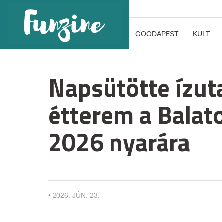
GOODAPEST
KULT
Napsütötte ízut
étterem a Balato
2026 nyarára
•
2026. JÚN. 23.