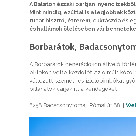
A Balaton északi partján ínyenc ízekből
Mint mindig, ezúttal is a legjobbak kö
tucat bisztró, étterem, cukrászda és e
és hullámok ölelésében vár benneteket
Borbarátok, Badacsonyto
A Borbarátok generációkon átívelő törté
birtokon vette kezdetét. Az elmúlt köze
változott: szemet- és ízlelőbimbókat g
pillanatok várják itt a vendégeket.
8258 Badacsonytomaj, Római út 88. |
Web