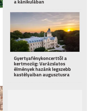
a kánikulában
Gyertyafénykoncerttől a
kertmoziig: Varázslatos
élmények hazánk legszebb
kastélyaiban augusztusra