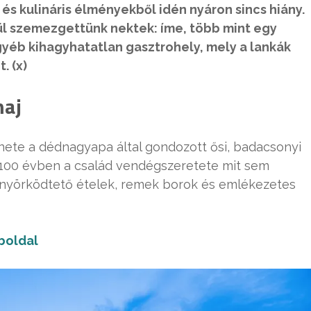
 és kulináris élményekből idén nyáron sincs hiány.
zül szemezgettünk nektek: íme, több mint egy
gyéb kihagyhatatlan gasztrohely, mely a lankák
. (x)
maj
nete a dédnagyapa által gondozott ősi, badacsonyi
l 100 évben a család vendégszeretete mit sem
yönyörködtető ételek, remek borok és emlékezetes
oldal