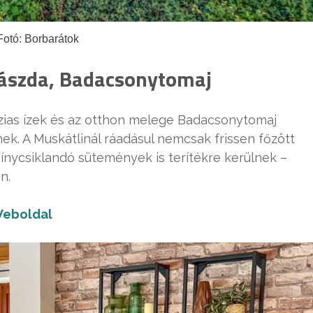
Fotó: Borbarátok
rászda, Badacsonytomaj
ias ízek és az otthon melege Badacsonytomaj
nek. A Muskátlinál ráadásul nemcsak frissen főzött
ínycsiklandó sütemények is terítékre kerülnek –
n.
eboldal