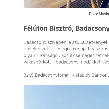
Fotó: Musk
Félúton Bisztró, Badacson
Badacsony szívében, a szőlőültetvények
emlékekkel teli, mégis megújult gasztros
olyan finomságok közül csemegézhetnek,
kakaspörkölt – badacsonyi nedűkkel kísé
8258 Badacsonytomaj, Kisfaludy Sándor u