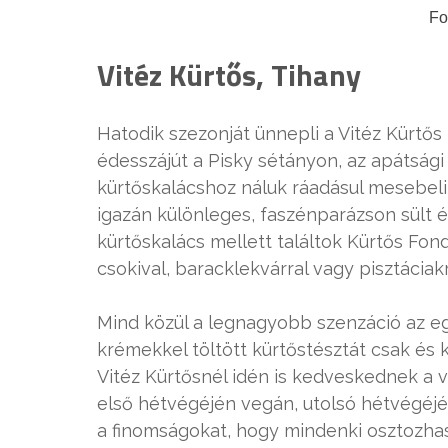
Fo
Vitéz Kürtős, Tihany
Hatodik szezonját ünnepli a Vitéz Kürtős 
édesszájút a Pisky sétányon, az apátsági k
kürtőskalácshoz náluk ráadásul mesebeli
igazán különleges, faszénparázson sült 
kürtőskalács mellett találtok Kürtős Fon
csokival, baracklekvárral vagy pisztáci
Mind közül a legnagyobb szenzáció az eg
krémekkel töltött kürtőstésztát csak és k
Vitéz Kürtősnél idén is kedveskednek a
első hétvégéjén vegán, utolsó hétvégéjé
a finomságokat, hogy mindenki osztozhas