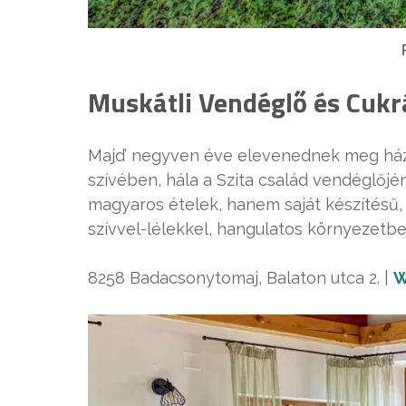
Muskátli Vendéglő és Cuk
Majd’ negyven éve elevenednek meg ház
szívében, hála a Szita család vendéglőjé
magyaros ételek, hanem saját készítésű, 
szívvel-lélekkel, hangulatos környezetbe
8258 Badacsonytomaj, Balaton utca 2. |
W