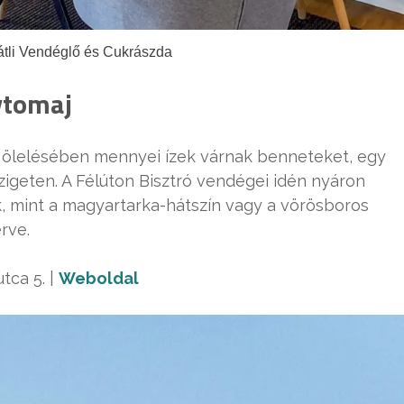
átli Vendéglő és Cukrászda
ytomaj
 ölelésében mennyei ízek várnak benneteket, egy
zigeten. A Félúton Bisztró vendégei idén nyáron
 mint a magyartarka-hátszín vagy a vörösboros
rve.
tca 5. |
Weboldal