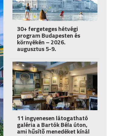
30+ fergeteges hétvégi
program Budapesten és
környékén – 2026.
augusztus 5-9.
11 ingyenesen látogatható
galéria a Bartók Béla úton,
ami hűsítő menedéket kínál