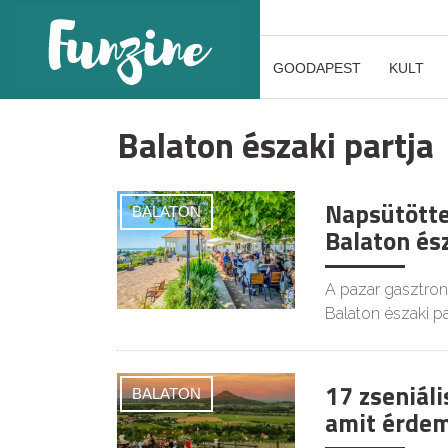
GOODAPEST
KULT
Balaton északi partja
Napsütötte
BALATON
Balaton és
A pazar gasztron
Balaton északi pa
17 zseniáli
BALATON
amit érdem