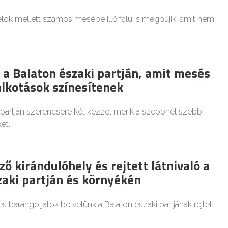
élok mellett számos mesébe illő falu is megbújik, amit nem
 a Balaton északi partján, amit mesés
alkotások színesítenek
 partján szerencsére két kézzel mérik a szebbnél szebb
et.
ő kirándulóhely és rejtett látnivaló a
zaki partján és környékén
és barangoljátok be velünk a Balaton északi partjának rejtett