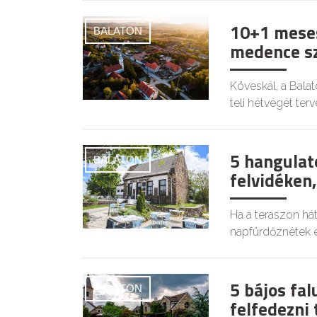
10+1 mesesz
BALATON
medence s
Köveskál, a Bala
teli hétvégét terv
5 hangulat
BALATON
felvidéken,
Ha a teraszon hát
napfürdőznétek e
5 bájos fa
BALATON
felfedezni 