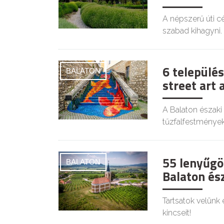
A népszerű úti c
szabad kihagyni.
6 település
BALATON
street art 
A Balaton északi
tűzfalfestmények
55 lenyűgöz
BALATON
Balaton és
Tartsatok velünk 
kincseit!