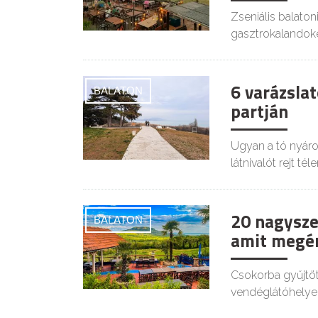
Zseniális balaton
gasztrokalandoké
6 varázslat
BALATON
partján
Ugyan a tó nyáro
látnivalót rejt téle
20 nagysze
BALATON
amit megér
Csokorba gyűjtött
vendéglátóhelyei