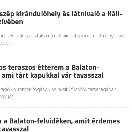
ép kirándulóhely és látnivaló a Káli-
zívében
ton-felvidék bájos falva remek kiindulópont, ha élményekkel
eztek.
os teraszos étterem a Balaton-
 ami tárt kapukkal vár tavasszal
radőlve, remek fogások és hűsítő frissítők társaságában
gy jót.
lu a Balaton-felvidéken, amit érdemes
tavasszal