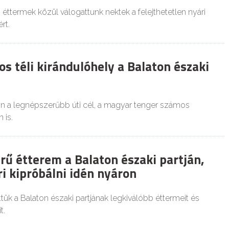
i éttermek közül válogattunk nektek a felejthetetlen nyári
rt.
os téli kirándulóhely a Balaton északi
n a legnépszerűbb úti cél, a magyar tenger számos
n is.
rű étterem a Balaton északi partján,
i kipróbálni idén nyáron
ük a Balaton északi partjának legkiválóbb éttermeit és
t.