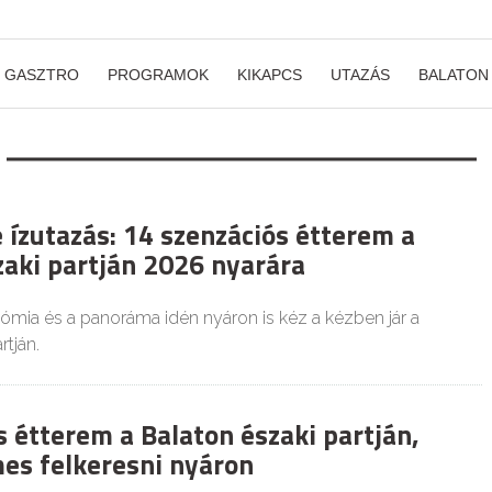
GASZTRO
PROGRAMOK
KIKAPCS
UTAZÁS
BALATON
 ízutazás: 14 szenzációs étterem a
zaki partján 2026 nyarára
ómia és a panoráma idén nyáron is kéz a kézben jár a
rtján.
s étterem a Balaton északi partján,
es felkeresni nyáron