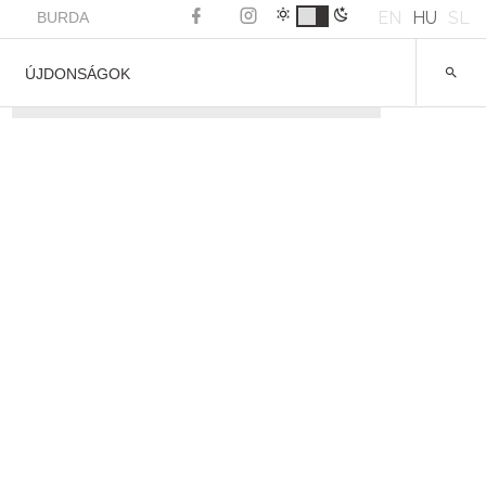
EN
HU
SL
BURDA
ÚJDONSÁGOK