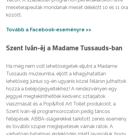
meseterapeuták mondanak mesét délelőtt 10 és 11 óra
között.
Tovább a Facebook-eseményre >>
Szent Iván-éj a Madame Tussauds-ban
Ha még nem volt lehetőségetek eljutni a Madame
Tussauds múzeumba, eljött a kihagyhatatlan
lehetőség: június 19-én ugyanis közel féláron juthattok
hozzá a belépőjegyeitekhez! A rendezvényen egy
jeggyel megtekinthetitek kedvenc sztárjaitok
viaszmását és a Pop&Roll Art Toilet produkciót, a
Szent Iván-éji programsorozaton pedig táncos
fellépések, ABBA-slágerekkel tarkított zenés esemény
és további szuper meglepetések várnak rátok. A
várhatóan hatalmas érdeklődés miatt javasoljuk, hogy