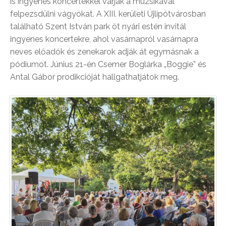
is ingyenes koncertekkel várják a muzsikával
felpezsdülni vágyókat. A XIII. kerületi Újlipótvárosban
található Szent István park öt nyári estén invitál
ingyenes koncertekre, ahol vasárnapról vasárnapra
neves előadók és zenekarok adják át egymásnak a
pódiumot. Június 21-én Csemer Boglárka „Boggie” és
Antal Gábor prodikcióját hallgathatjátok meg.