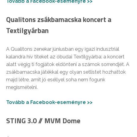
Tovább a Facebook-eseményre >>
Qualitons zsákbamacska koncert a
Textilgyárban
A Qualitons zenekar júniusban egy igazi indusztriál
kalandra hív titeket az óbudai Textilgyárba: a koncert
alatt végig ti fogjátok eldönteni a számok sorrendjét. A
zsákbamacska játékkal egy olyan setlistet hozhattok
majd létre, amit jó eséllyel soha nem fogunk
megismételni.
Tovább a Facebook-eseményre >>
STING 3.0 // MVM Dome