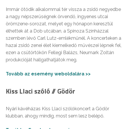
Immár ötödik alkalommal tér vissza a zsidó negyedbe
a nagy népszerűségnek örvendő, ingyenes utcai
örömzene-sorozat, melyet egy hónapon keresztül
élhettek át a Dob utcában, a Spinoza Színházzal
szemben lévő Carl Lutz-emlékműnél. A koncerteken a
hazai zsidó zenei élet kiemelkedő művészei lépnek fel,
ezen a csütörtökön Fellegi Balázs, Neumark Zoltán
produkcióját hallgathatjátok meg.
Tovább az esemény weboldalára >>
Kiss Llaci szóló // Gödör
Nyári kávéházas Kiss Llaci szólókoncert a Gödör
klubban, ahogy mindig, most sem lesz belépő.