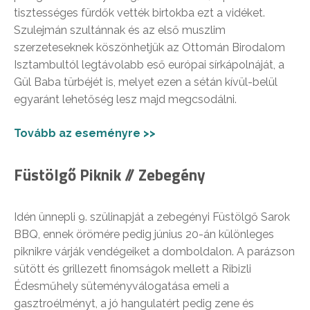
tisztességes fürdők vették birtokba ezt a vidéket.
Szulejmán szultánnak és az első muszlim
szerzeteseknek köszönhetjük az Ottomán Birodalom
Isztambultól legtávolabb eső európai sírkápolnáját, a
Gül Baba türbéjét is, melyet ezen a sétán kívül-belül
egyaránt lehetőség lesz majd megcsodálni.
Tovább az eseményre >>
Füstölgő Piknik // Zebegény
Idén ünnepli 9. szülinapját a zebegényi Füstölgő Sarok
BBQ, ennek örömére pedig június 20-án különleges
piknikre várják vendégeiket a domboldalon. A parázson
sütött és grillezett finomságok mellett a Ribizli
Édesműhely süteményválogatása emeli a
gasztroélményt, a jó hangulatért pedig zene és