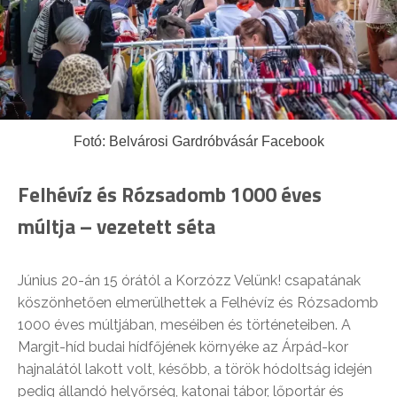
Fotó: Belvárosi Gardróbvásár Facebook
Felhévíz és Rózsadomb 1000 éves
múltja – vezetett séta
Június 20-án 15 órától a Korzózz Velünk! csapatának
köszönhetően elmerülhettek a Felhévíz és Rózsadomb
1000 éves múltjában, meséiben és történeteiben. A
Margit-híd budai hídfőjének környéke az Árpád-kor
hajnalától lakott volt, később, a török hódoltság idején
pedig állandó helyőrség, katonai tábor, lőportár és