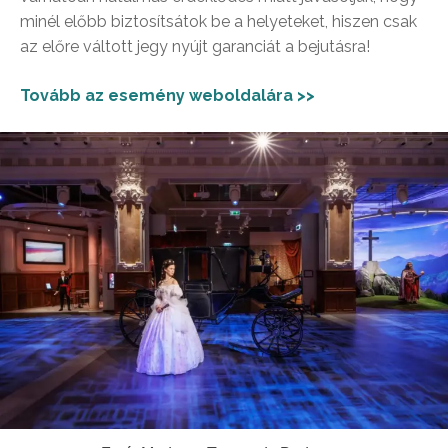
minél előbb biztosítsátok be a helyeteket, hiszen csak
az előre váltott jegy nyújt garanciát a bejutásra!
Tovább az esemény weboldalára >>