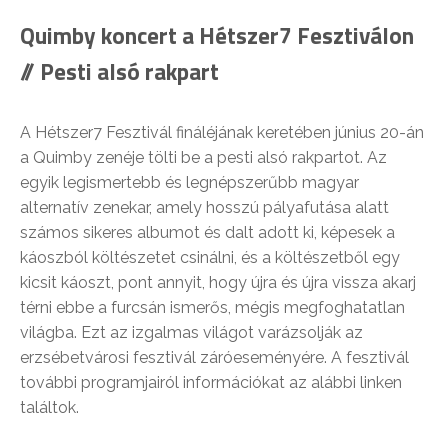
Quimby koncert a Hétszer7 Fesztiválon
// Pesti alsó rakpart
A Hétszer7 Fesztivál fináléjának keretében június 20-án
a Quimby zenéje tölti be a pesti alsó rakpartot. Az
egyik legismertebb és legnépszerűbb magyar
alternatív zenekar, amely hosszú pályafutása alatt
számos sikeres albumot és dalt adott ki, képesek a
káoszból költészetet csinálni, és a költészetből egy
kicsit káoszt, pont annyit, hogy újra és újra vissza akarj
térni ebbe a furcsán ismerős, mégis megfoghatatlan
világba. Ezt az izgalmas világot varázsolják az
erzsébetvárosi fesztivál záróeseményére. A fesztivál
további programjairól információkat az alábbi linken
találtok.