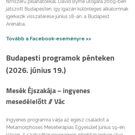
filmszerű pillanatokkal. David Byrne utoljára 2009-ben
játszott Budapesten, így igazán különleges alkalomnak
ígérkezik visszatérése június 18-án, a Budapest
Arénába.
Tovább a Facebook-eseményre >>
Budapesti programok pénteken
(2026. június 19.)
Mesék Éjszakája – ingyenes
mesedélelőtt // Vác
Ingyenes programra várja az egész családot a
Metamorphoses Meseterápiás Egyesület június 19-én,
Vácon. A szabadtéri programon pikniktakarókon ülve