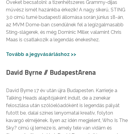
Öveket becsatolni: a tizenhétszeres Grammy-díjas
művész ismét hazánkba érkezik! A nagy sikerű, STING
3.0 című turné budapesti állomása során június 18-án,
az MVM Dome-ban csendülnek fel a legizgalmasabb
Sting-slágerek, és még Dominic Miller, valamint Chris
Maas is csatlakozik a legendás énekeshez.
Tovább a jegyvásárláshoz >>
David Byrne // BudapestArena
David Byrne 17 év után újra Budapesten. Karrierje a
Talking Heads alapítójaként indult, de a zenekar
feloszlása után szólóelőadóként is legendás pályát
futott be, dalai színes lenyomatai kreatív, folyton
kavargó elméjének. Ilyen az idén megjelent, Who Is The
Sky? című új lemeze is, amely tele van vidám és