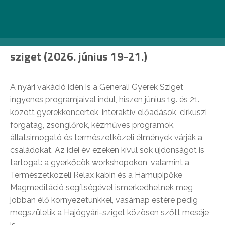
Tovább az esemény weboldalára >>
Generali Gyerek Sziget // Hajógyári-
sziget (2026.
június 19-21.)
A nyári vakáció idén is a Generali Gyerek Sziget
ingyenes programjaival indul, hiszen június 19. és 21.
között gyerekkoncertek, interaktív előadások, cirkuszi
forgatag, zsonglőrök, kézműves programok,
állatsimogató és természetközeli élmények várják a
családokat. Az idei év ezeken kívül sok újdonságot is
tartogat: a gyerkőcök workshopokon, valamint a
Természetközeli Relax kabin és a Hamupipőke
Magmeditáció segítségével ismerkedhetnek meg
jobban élő környezetünkkel, vasárnap estére pedig
megszületik a Hajógyári-sziget közösen szőtt meséje