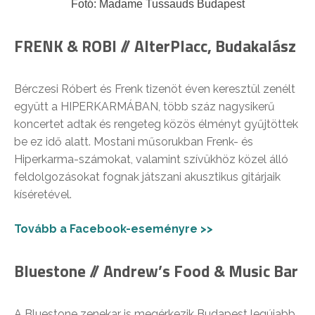
Fotó: Madame Tussauds Budapest
FRENK & ROBI // AlterPlacc, Budakalász
Bérczesi Róbert és Frenk tizenöt éven keresztül zenélt
együtt a HIPERKARMÁBAN, több száz nagysikerű
koncertet adtak és rengeteg közös élményt gyűjtöttek
be ez idő alatt. Mostani műsorukban Frenk- és
Hiperkarma-számokat, valamint szívükhöz közel álló
feldolgozásokat fognak játszani akusztikus gitárjaik
kíséretével.
Tovább a Facebook-eseményre >>
Bluestone // Andrew’s Food & Music Bar
A Bluestone zenekar is megérkezik Budapest legújabb