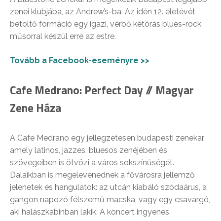
zenei klubjába, az Andrew’s-ba. Az idén 12. életévét
betöltő formáció egy igazi, vérbő kétórás blues-rock
műsorral készül erre az estre.
Tovább a Facebook-eseményre >>
Cafe Medrano: Perfect Day // Magyar
Zene Háza
A Cafe Medrano egy jellegzetesen budapesti zenekar,
amely latinos, jazzes, bluesos zenéjében és
szövegeiben is ötvözi a város sokszínűségét.
Dalaikban is megelevenednek a fővárosra jellemző
jelenetek és hangulatok: az utcán kiabáló szódaárus, a
gangon napozó félszemű macska, vagy egy csavargó,
aki halászkabinban lakik. A koncert ingyenes.