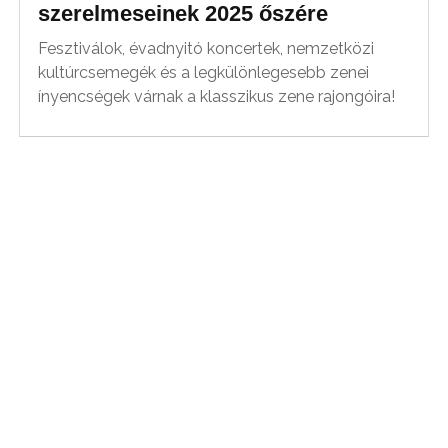
szerelmeseinek 2025 őszére
Fesztiválok, évadnyitó koncertek, nemzetközi
kultúrcsemegék és a legkülönlegesebb zenei
ínyencségek várnak a klasszikus zene rajongóira!