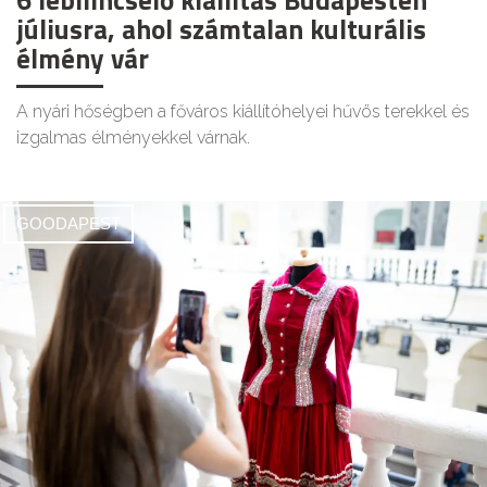
júliusra, ahol számtalan kulturális
élmény vár
A nyári hőségben a főváros kiállítóhelyei hűvös terekkel és
izgalmas élményekkel várnak.
GOODAPEST