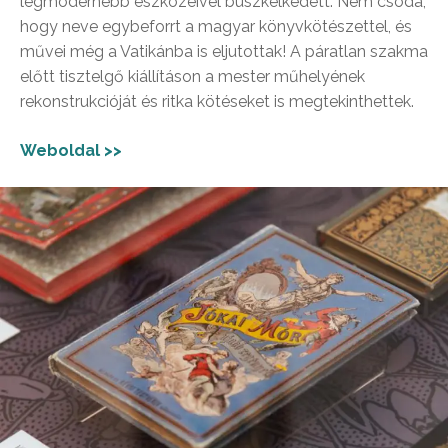
legmodernebb eszközeivel büszkélkedett. Nem csoda,
hogy neve egybeforrt a magyar könyvkötészettel, és
művei még a Vatikánba is eljutottak! A páratlan szakma
előtt tisztelgő kiállításon a mester műhelyének
rekonstrukcióját és ritka kötéseket is megtekinthettek.
Weboldal >>