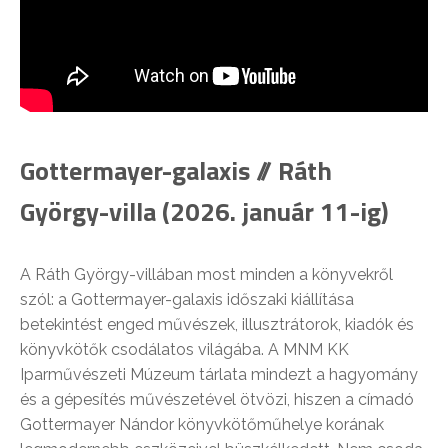
Gottermayer-galaxis // Ráth
György-villa (2026. január 11-ig)
A Ráth György-villában most minden a könyvekről
szól: a Gottermayer-galaxis időszaki kiállítása
betekintést enged művészek, illusztrátorok, kiadók és
könyvkötők csodálatos világába. A MNM KK
Iparművészeti Múzeum tárlata mindezt a hagyomány
és a gépesítés művészetével ötvözi, hiszen a címadó
Gottermayer Nándor könyvkötőműhelye korának