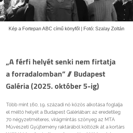
Kép a Fortepan ABC című könyfől | Fotó: Szalay Zoltán
„A férfi helyét senki nem firtatja
a forradalomban” // Budapest
Galéria (2025. október 5-ig)
Több mint 160, 19. századi nő közös alkotása foglalja
el méltó helyét a Budapest Galériában: az eredetileg
70 négyzetméteres, virágmintás szőnyeg az MTA
Művészeti Gyűjtemény raktárából költözik át a kortárs