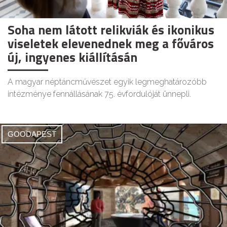
Soha nem látott relikviák és ikonikus
viseletek elevenednek meg a főváros
új, ingyenes kiállításán
A magyar néptáncművészet egyik legmeghatározóbb
intézménye fennállásának 75. évfordulóját ünnepli.
GOODAPEST