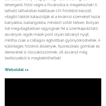
lehengerlő fotói végre a fővárosba is megérkeztek! A
látható láthatatlan kiállításán UV-fotókból készült,
világító tablók kalauzolják el a kíváncsi szemeket hazai
bányákba, barlangokba, mindezt sötét térben. Ibolyán
túli megvilágításban ragyognak fel a szemkápráztató
ásványok, egyik-másik pont olyan látványt nyújt,
mintha csak a csillagos égboltban gyönyörködnétek. A
különleges fotókról élőlények, fluoreszkáló gombák és
denevérek is visszaköszönnek, 26 ásványt még
testközelből is megtekinthettek!
Weboldal >>