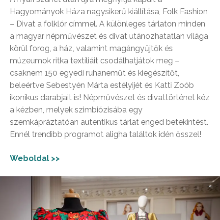
Hagyományok Háza nagysikerű kiállítása, Folk Fashion
– Divat a folklór címmel. A különleges tárlaton minden
a magyar népművészet és divat utánozhatatlan világa
körül forog, a ház, valamint magángyűjtők és
múzeumok ritka textíliáit csodálhatjátok meg –
csaknem 150 egyedi ruhaneműt és kiegészítőt,
beleértve Sebestyén Márta estélyijét és Katti Zoób
ikonikus darabjait is! Népművészet és divattörténet kéz
a kézben, melyek szimbiózisába egy
szemkápráztatóan autentikus tárlat enged betekintést.
Ennél trendibb programot aligha találtok idén ősszel!
Weboldal >>