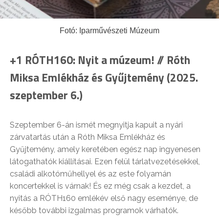
Fotó: Iparművészeti Múzeum
+1 RÓTH160: Nyit a múzeum! // Róth
Miksa Emlékház és Gyűjtemény (2025.
szeptember 6.)
Szeptember 6-án ismét megnyitja kapuit a nyári
zárvatartás után a Róth Miksa Emlékház és
Gyűjtemény, amely keretében egész nap ingyenesen
látogathatók kiállításai. Ezen felül tárlatvezetésekkel,
családi alkotóműhellyel és az este folyamán
koncertekkel is várnak! És ez még csak a kezdet, a
nyitás a RÓTH160 emlékév első nagy eseménye, de
később további izgalmas programok várhatók.