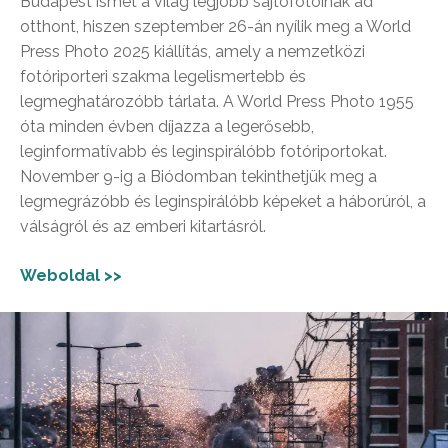
Budapest ismét a világ legjobb sajtófotóinak ad
otthont, hiszen szeptember 26-án nyílik meg a World
Press Photo 2025 kiállítás, amely a nemzetközi
fotóriporteri szakma legelismertebb és
legmeghatározóbb tárlata. A World Press Photo 1955
óta minden évben díjazza a legerősebb,
leginformatívabb és leginspirálóbb fotóriportokat.
November 9-ig a Biódomban tekinthetjük meg a
legmegrázóbb és leginspirálóbb képeket a háborúról, a
válságról és az emberi kitartásról.
Weboldal >>