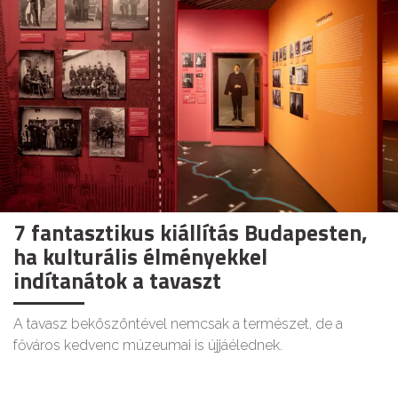
7 fantasztikus kiállítás Budapesten,
ha kulturális élményekkel
indítanátok a tavaszt
A tavasz beköszöntével nemcsak a természet, de a
főváros kedvenc múzeumai is újjáélednek.