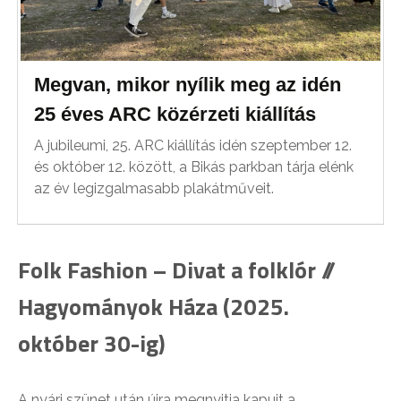
Megvan, mikor nyílik meg az idén
25 éves ARC közérzeti kiállítás
A jubileumi, 25. ARC kiállítás idén szeptember 12.
és október 12. között, a Bikás parkban tárja elénk
az év legizgalmasabb plakátműveit.
Folk Fashion – Divat a folklór //
Hagyományok Háza (2025.
október 30-ig)
A nyári szünet után újra megnyitja kapuit a