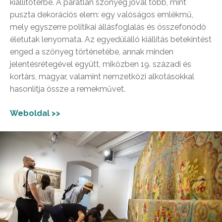
kiállítótérbe. A páratlan szőnyeg jóval több, mint
puszta dekorációs elem: egy valóságos emlékmű,
mely egyszerre politikai állásfoglalás és összefonódó
életutak lenyomata. Az egyedülálló kiállítás betekintést
enged a szőnyeg történetébe, annak minden
jelentésrétegével együtt, miközben 19. századi és
kortárs, magyar, valamint nemzetközi alkotásokkal
hasonlítja össze a remekművet.
Weboldal >>