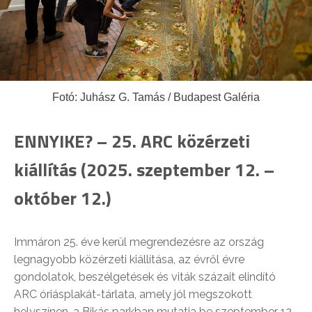
Fotó: Juhász G. Tamás / Budapest Galéria
ENNYIKE? – 25. ARC közérzeti
kiállítás (2025. szeptember 12. –
október 12.)
Immáron 25. éve kerül megrendezésre az ország
legnagyobb közérzeti kiállítása, az évről évre
gondolatok, beszélgetések és viták százait elindító
ARC óriásplakát-tárlata, amely jól megszokott
helyszínen, a Bikás parkban mutatja be szeptember 12.