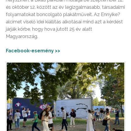
és október 12. között az év legizgalmasabb, társadalmi
folyamatokat boncolgató plakátműveit. Az Ennyike?
alcímet viselő idei kiállítás alkotásai mind azt a kérdést
járják körbe, hogy hova jutott 25 év alatt
Magyarország.
Facebook-esemény >>