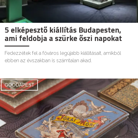
5 elképesztő kiállítás Budapesten,
ami feldobja a szürke őszi napokat
Fedezzétek fel a főváros legújabb kiállításait, amikből
ebben az évszakban is számtalan akad.
GOODAPEST