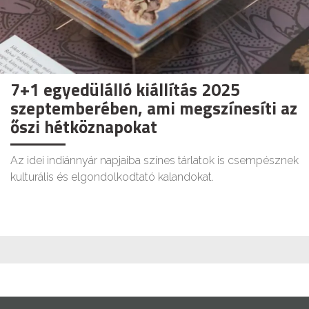
7+1 egyedülálló kiállítás 2025
szeptemberében, ami megszínesíti az
őszi hétköznapokat
Az idei indiánnyár napjaiba színes tárlatok is csempésznek
kulturális és elgondolkodtató kalandokat.