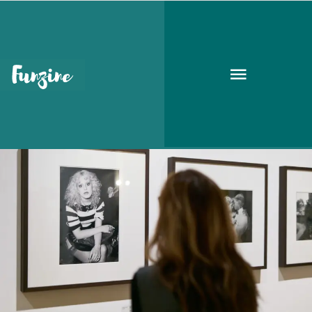
őszi kiállítások
GOODAPEST