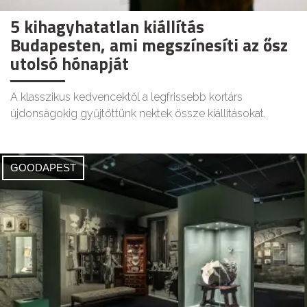
5 kihagyhatatlan kiállítás
Budapesten, ami megszínesíti az ősz
utolsó hónapját
A klasszikus kedvencektől a legfrissebb kortárs
újdonságokig gyűjtöttünk nektek össze kiállításokat.
GOODAPEST