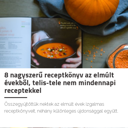
8 nagyszerű receptkönyv az elmúlt
évekből, telis-tele nem mindennapi
receptekkel
Összegyűjtöttük nektek az elmúlt évek izgalmas
receptkönyveit, néhány különleges újdonsággal együtt.