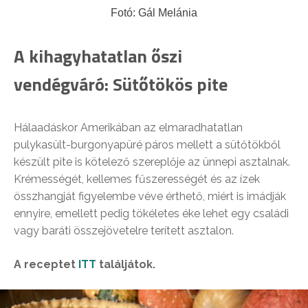
Fotó: Gál Melánia
A kihagyhatatlan őszi
vendégváró: Sütőtökös pite
Hálaadáskor Amerikában az elmaradhatatlan
pulykasült-burgonyapüré páros mellett a sütőtökből
készült pite is kötelező szereplője az ünnepi asztalnak.
Krémességét, kellemes fűszerességét és az ízek
összhangját figyelembe véve érthető, miért is imádják
ennyire, emellett pedig tökéletes éke lehet egy családi
vagy baráti összejövetelre terített asztalon.
A receptet
ITT
találjátok.