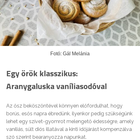
Fotó: Gál Melánia
Egy örök klasszikus:
Aranygaluska vaníliasodóval
Az ősz beköszöntével könnyen előfordulhat, hogy
borús, esős napra ébredünk, ilyenkor pedig szükségünk
lehet egy szívet-gyomrot melengető édességre, amely
vaníliás, sült diós illatával a kinti időjárást kompenzálva
szó szerint bearanyozza napunkat.