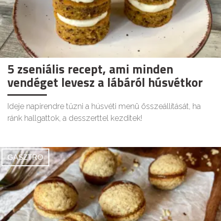
5 zseniális recept, ami minden
vendéget levesz a lábáról húsvétkor
Ideje napirendre tűzni a húsvéti menü összeállítását, ha
ránk hallgattok, a desszerttel kezditek!
GASZTRO