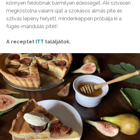
könnyen feldobnak bármilyen édességet. Aki szívesen
megkóstolna valami újat a szokásos almás pite és
szilvás lepény helyett, mindenképpen próbálja ki a
fügés-mandulás pitét!
A receptet
ITT
találjátok.