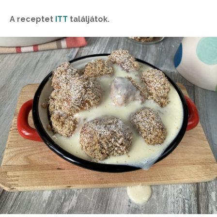
A receptet
ITT
találjátok.