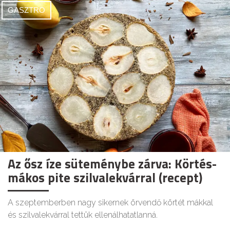
GASZTRO
Az ősz íze süteménybe zárva: Körtés-
mákos pite szilvalekvárral (recept)
A szeptemberben nagy sikernek örvendő körtét mákkal
és szilvalekvárral tettük ellenálhatatlanná.