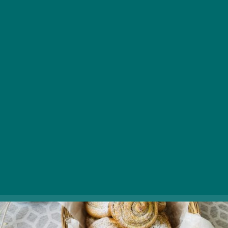
diós csiga
Készítsétek el ezt az illatos diós csigát, amely a
fűszerekkel megspékelve az év bármely időszakában
meghitt hangulatot hoz az otthonokba, egy őszi
reggelinek pedig tökéletes éke lehet a kedvenc
kávétok mellé.
A receptet
ITT
találjátok.