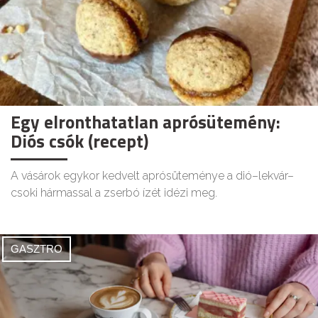
Egy elronthatatlan aprósütemény:
Diós csók (recept)
A vásárok egykor kedvelt aprósüteménye a dió–lekvár–
csoki hármassal a zserbó ízét idézi meg.
GASZTRO