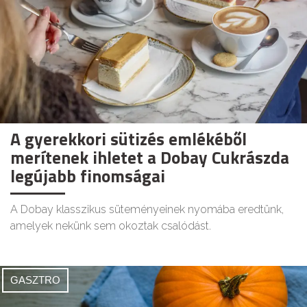
A gyerekkori sütizés emlékéből
merítenek ihletet a Dobay Cukrászda
legújabb finomságai
A Dobay klasszikus süteményeinek nyomába eredtünk,
amelyek nekünk sem okoztak csalódást.
GASZTRO