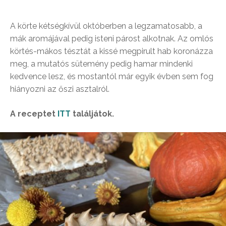
A körte kétségkívül októberben a legzamatosabb, a
mák aromájával pedig isteni párost alkotnak. Az omlós
körtés-mákos tésztát a kissé megpirult hab koronázza
meg, a mutatós sütemény pedig hamar mindenki
kedvence lesz, és mostantól már egyik évben sem fog
hiányozni az őszi asztalról.
A receptet
ITT
találjátok.