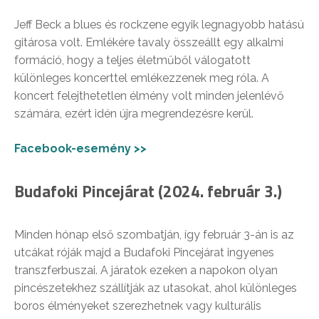
Jeff Beck a blues és rockzene egyik legnagyobb hatású
gitárosa volt. Emlékére tavaly összeállt egy alkalmi
formáció, hogy a teljes életműből válogatott
különleges koncerttel emlékezzenek meg róla. A
koncert felejthetetlen élmény volt minden jelenlévő
számára, ezért idén újra megrendezésre kerül.
Facebook-esemény >>
Budafoki Pincejárat (2024. február 3.)
Minden hónap első szombatján, így február 3-án is az
utcákat róják majd a Budafoki Pincejárat ingyenes
transzferbuszai. A járatok ezeken a napokon olyan
pincészetekhez szállítják az utasokat, ahol különleges
boros élményeket szerezhetnek vagy kulturális