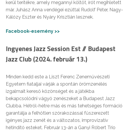
kerül terítékre, amely megannyi költőt, írót megihletett
már. Juhász Anna vendégei ezúttal Rudolf Péter, Nagy-
Kálózy Eszter és Nyáry Krisztián lesznek.
Facebook-esemény >>
Ingyenes Jazz Session Est // Budapest
Jazz Club (2024. február 13.)
Minden kedd este a Liszt Ferenc Zeneművészeti
Egyetem fiataljai várják a spontán örömzenélés
izgalmait kereső közönséget és a játékba
bekapcsolódni vágyó zenészeket a Budapest Jazz
Clubba. Hétről-hétre más és más tehetséges formáció
garantálja a felhőtlen szórakozással fűszerezett
igényes jazz zenét és a változatos, improvizatív
hétindító esteket. Február 13-án a Ganyi Róbert Trio