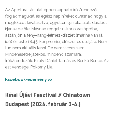
Az Apertúra társulat éppen kapható írói/rendezői
fogják magukat és egész nap híreket olvasnak, hogy a
megfelelőt kiválasztva, egyetlen éjszaka alatt darabot
írjanak belőle. Másnap reggel 10-kor olvasópróba,
aztán jön a fény-hang-jelmez-díszlet (már ha van rá
idő) és este 18:45-kor premier, először és utoljára. Nem
tud nem aktuális lenni. De nem vicces sem.
Mindenesetre játékos, mindenki számára.
Írók/rendezők: Király Dániel Tamás és Benkó Bence. Az
est vendége: Pokorny Lia.
Facebook-esemény >>
Kínai Újévi Fesztivál // Chinatown
Budapest (2024. február 3-4.)