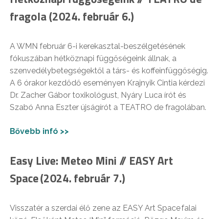
fragola (2024. február 6.)
A WMN február 6-i kerekasztal-beszélgetésének
fókuszában hétköznapi függőségeink állnak, a
szenvedélybetegségektől a társ- és koffeinfüggőségig.
A 6 órakor kezdődő eseményen Krajnyik Cintia kérdezi
Dr. Zacher Gábor toxikológust, Nyáry Luca írót és
Szabó Anna Eszter újságírót a TEATRO de fragolában.
Bővebb infó >>
Easy Live: Meteo Mini // EASY Art
Space (2024. február 7.)
Visszatér a szerdai élő zene az EASY Art Space falai