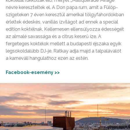
koktéllal rukkoltak elő, melyet „Masquerade Mirage”
névre kereszteltek el. A Don papa rum, amit a Fülöp-
szigeteken 7 éven keresztül amerikai tölgyfahordókban
érleltek édeskés, vaníliás ízvilágot ad ennek a special
edition koktélnak. Kellemesen ellensúlyozza édességét
az almalé savassága és a citrus keserű íze. A
fergeteges koktélok mellett a budapesti éjszaka egyik
legsokoldalúbb DJ-je, Ratkay adja majd a talpalávalót
a karneváli hangulathoz ezen az estén.
Facebook-esemény >>