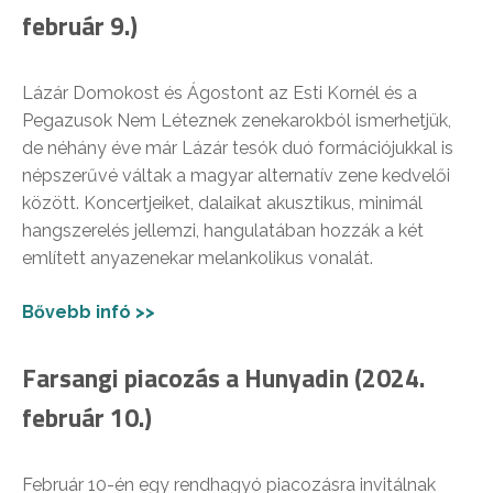
február 9.)
Lázár Domokost és Ágostont az Esti Kornél és a
Pegazusok Nem Léteznek zenekarokból ismerhetjük,
de néhány éve már Lázár tesók duó formációjukkal is
népszerűvé váltak a magyar alternatív zene kedvelői
között. Koncertjeiket, dalaikat akusztikus, minimál
hangszerelés jellemzi, hangulatában hozzák a két
említett anyazenekar melankolikus vonalát.
Bővebb infó >>
Farsangi piacozás a Hunyadin (2024.
február 10.)
Február 10-én egy rendhagyó piacozásra invitálnak