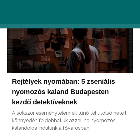
Rejtélyek nyomában: 5 zseniális
nyomozós kaland Budapesten
kezdő detektíveknek
A sokszor eseménytelennek tűnő tél utolsó heteit
könnyedén feldobhatjuk azzal, ha nyomozós
kalandokra indulunk a fővárosban.