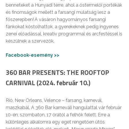
benneteket a Hunyadi térre, ahol a őstermelői portékák
és finomságok mellett a farsangi mulatság lesz a
főszerepben! A vásáron hagyományos farsangi
fánkokat kóstolhattok, a gyerekeknek pedig ingyenes
zenei előadással, kreatív programmal és arcfestéssel is
készülnek a szervezők.
Facebook-esemény >>
360 BAR PRESENTS: THE ROOFTOP
CARNIVAL (2024. február 10.)
Rió, New Orleans, Velence – farsang, karnevál,
maszkabál. A 360 Bar karneváli hangulattal vár február
10-én, szombaton, 17 órától a felhők felett. Erre a
különleges alkalomra egy eget rengetően ütős