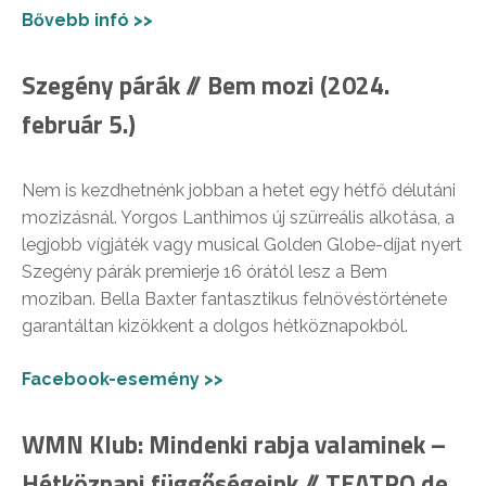
Bővebb infó >>
Szegény párák // Bem mozi (2024.
február 5.)
Nem is kezdhetnénk jobban a hetet egy hétfő délutáni
mozizásnál. Yorgos Lanthimos új szürreális alkotása, a
legjobb vígjáték vagy musical Golden Globe-díjat nyert
Szegény párák premierje 16 órától lesz a Bem
moziban. Bella Baxter fantasztikus felnövéstörténete
garantáltan kizökkent a dolgos hétköznapokból.
Facebook-esemény >>
WMN Klub: Mindenki rabja valaminek –
Hétköznapi függőségeink // TEATRO de