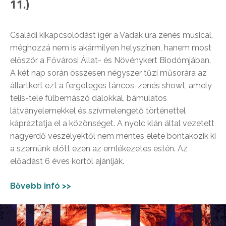
11.)
Családi kikapcsolódást ígér a Vadak ura zenés musical,
méghozzá nem is akármilyen helyszínen, hanem most
először a Fővárosi Állat- és Növénykert Biodómjában.
A két nap során összesen négyszer tűzi műsorára az
állartkert ezt a fergeteges táncos-zenés showt, amely
telis-tele fülbemászó dalokkal, bámulatos
látványelemekkel és szívmelengető történettel
kápráztatja el a közönséget. A nyolc klán által vezetett
nagyerdő veszélyektől nem mentes élete bontakozik ki
a szemünk előtt ezen az emlékezetes estén. Az
előadást 6 éves kortól ajánlják.
Bővebb infó >>