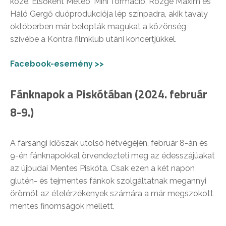
közé. Elsőként Meteo ‘Mini’ formáció, Rözge Maxim és
Háló Gergő duóprodukciója lép színpadra, akik tavaly
októberben már belopták magukat a közönség
szívébe a Kontra filmklub utáni koncertjükkel.
Facebook-esemény >>
Fánknapok a Piskótában (2024. február
8-9.)
A farsangi időszak utolsó hétvégéjén, február 8-án és
9-én fánknapokkal örvendezteti meg az édesszájúakat
az újbudai Mentes Piskóta. Csak ezen a két napon
glutén- és tejmentes fánkok szolgáltatnak megannyi
örömöt az ételérzékenyek számára a már megszokott
mentes finomságok mellett.