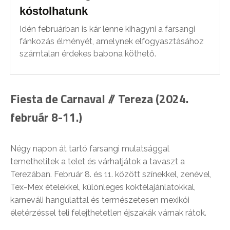
kóstolhatunk
Idén februárban is kár lenne kihagyni a farsangi
fánkozás élményét, amelynek elfogyasztásához
számtalan érdekes babona köthető.
Fiesta de Carnaval // Tereza (2024.
február 8-11.)
Négy napon át tartó farsangi mulatsággal
temethetitek a telet és várhatjátok a tavaszt a
Terezában. Február 8. és 11. között színekkel, zenével,
Tex-Mex ételekkel, különleges koktélajánlatokkal,
karneváli hangulattal és természetesen mexikói
életérzéssel teli felejthetetlen éjszakák várnak rátok.