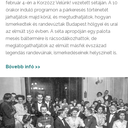
február 4-én a Korzózz Velünk! vezetett sétáján. A 10
órakor induló programon a párkeresés történetét
járhatjátok majd körül, és megtudhatjátok, hogyan
ismerkedtek és randevúztak Budapest hölgyei és urai
az elmúlt 150 évben. A séta apropóján egy palota
mesés báltermére is rácsodálkozhattok, de
meglátogathatjátok az elmúlt másfél évszázad
legendás randevúinak, ismerkedéseinek helyszíneit is.
Bővebb infó >>