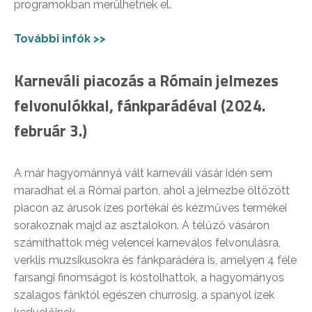
programokban merülhetnek el.
További infók >>
Karneváli piacozás a Rómain jelmezes
felvonulókkal, fánkparádéval (2024.
február 3.)
A már hagyománnyá vált karneváli vásár idén sem
maradhat el a Római parton, ahol a jelmezbe öltözött
piacon az árusok ízes portékái és kézműves termékei
sorakoznak majd az asztalokon. A télűző vásáron
számíthattok még velencei karneválos felvonulásra,
verklis muzsikusokra és fánkparádéra is, amelyen 4 féle
farsangi finomságot is kóstolhattok, a hagyományos
szalagos fánktól egészen churrosig, a spanyol ízek