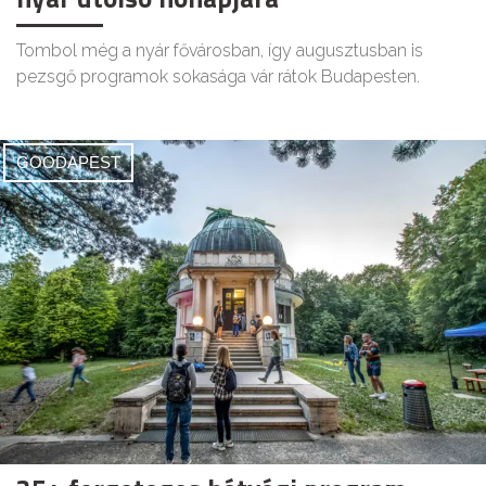
Tombol még a nyár fővárosban, így augusztusban is
pezsgő programok sokasága vár rátok Budapesten.
GOODAPEST