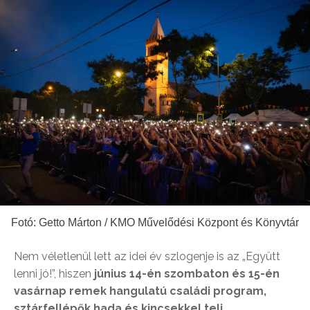
Fotó: Getto Márton / KMO Művelődési Központ és Könyvtár
Nem véletlenül lett az idei év szlogenje is az „Együtt
lenni jó!”, hiszen
június 14-én szombaton és 15-én
vasárnap remek hangulatú családi program,
sztárfellépők hada és kincsekkel teli