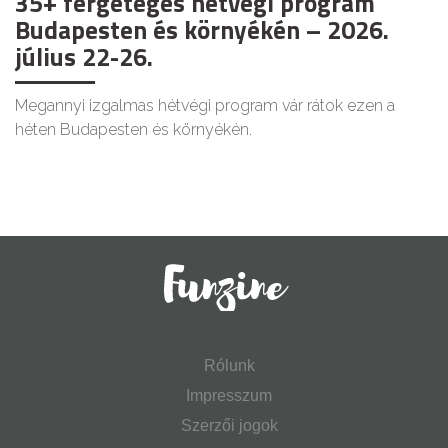
35+ fergeteges hétvégi program
Budapesten és környékén – 2026.
július 22-26.
Megannyi izgalmas hétvégi program vár rátok ezen a
héten Budapesten és környékén.
Rólunk
Impresszum
Szerzői jogok