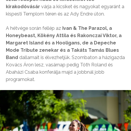
kirakodóvásár
várja a kicsiket és nagyokat egyaránt a
kispesti Templom téren és az Ady Endre úton.
A hétvége során fellép az
Ivan & The Parazol, a
Honeybeast, Kökény Attila és Rakonczai Viktor, a
Margaret Island és a Hooligans, de a Depeche
Mode Tribute zenekar és a Takáts Tamás Blues
Band
dallamait is élvezhetjük. Szombaton a házigazda
Kovács Áron lesz, vasárnap pedig Tóth Roland és
Abaházi Csaba konferálja majd a jobbnál jobb
programokat.