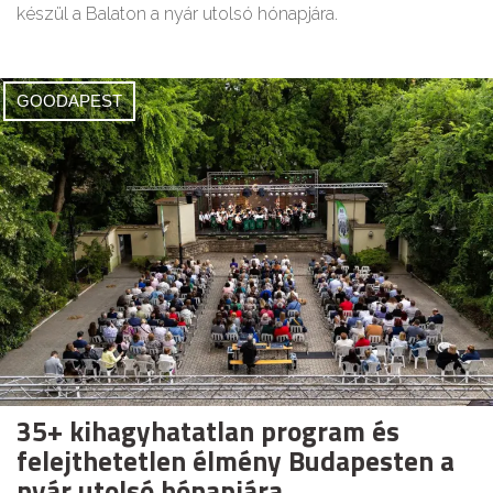
készül a Balaton a nyár utolsó hónapjára.
GOODAPEST
35+ kihagyhatatlan program és
felejthetetlen élmény Budapesten a
nyár utolsó hónapjára