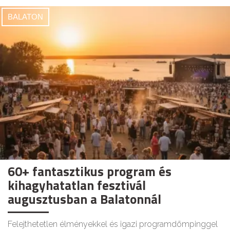
BALATON
60+ fantasztikus program és
kihagyhatatlan fesztivál
augusztusban a Balatonnál
Felejthetetlen élményekkel és igazi programdömpinggel