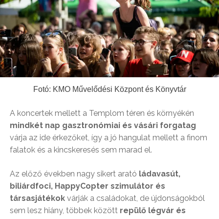
Fotó: KMO Művelődési Központ és Könyvtár
A koncertek mellett a Templom téren és környékén
mindkét nap gasztronómiai és vásári forgatag
várja az ide érkezőket, így a jó hangulat mellett a finom
falatok és a kincskeresés sem marad el.
Az előző években nagy sikert arató
ládavasút,
biliárdfoci, HappyCopter szimulátor és
társasjátékok
várják a családokat, de újdonságokból
sem lesz hiány, többek között
repülő légvár és