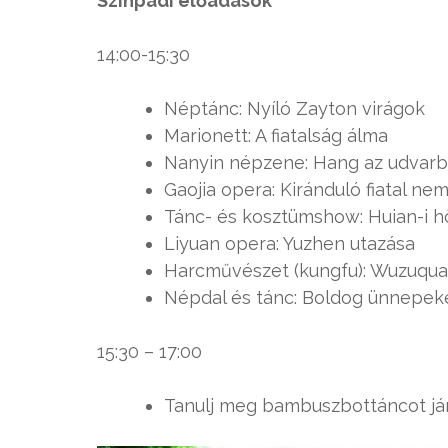
Színpadi előadások
14:00-15:30
Néptánc: Nyíló Zayton virágok
Marionett: A fiatalság álma
Nanyin népzene: Hang az udvarb
Gaojia opera: Kiránduló fiatal ne
Tánc- és kosztümshow: Huian-i h
Liyuan opera: Yuzhen utazása
Harcművészet (kungfu): Wuzuqu
Népdal és tánc: Boldog ünnepek
15:30 – 17:00
Tanulj meg bambuszbottáncot jár