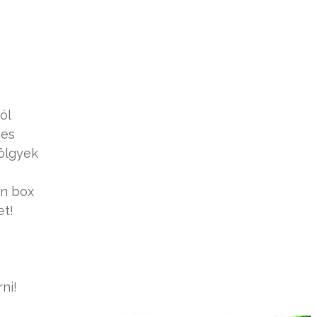
ól
mes
ölgyek
an box
et!
ni!