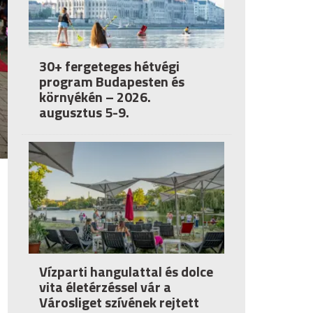
30+ fergeteges hétvégi
program Budapesten és
környékén – 2026.
augusztus 5-9.
Vízparti hangulattal és dolce
vita életérzéssel vár a
Városliget szívének rejtett