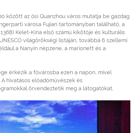
:00 között az ősi Quanzhou város mutatja be gazdag
gerparti városa Fujian tartományban található, a
-1368) Kelet-Kína első számú kikötője és kulturális
z UNESCO világörökségi listáján, továbbá 6 szellemi
például a Nanyin népzene, a marionett és a
ge érkezik a fővárosba ezen a napon, mivel
. A hivatásos előadóművészek és
gramokkal örvendeztetik meg a látogatókat.