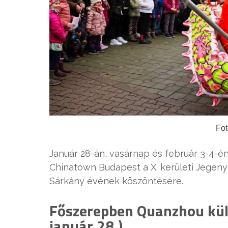
Fot
Január 28-án, vasárnap és február 3-4-én
Chinatown Budapest a X. kerületi Jegeny
Sárkány évének köszöntésére.
Főszerepben Quanzhou külö
január 28.)