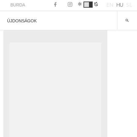
EN
HU
SL
BURDA
ÚJDONSÁGOK