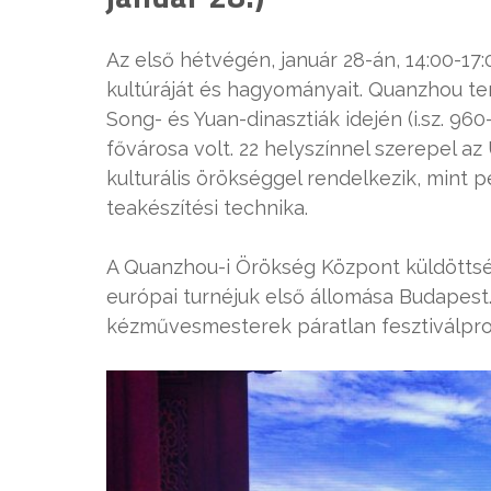
Az első hétvégén, január 28-án, 14:00-17
kultúráját és hagyományait. Quanzhou ten
Song- és Yuan-dinasztiák idején (i.sz. 960
fővárosa volt. 22 helyszínnel szerepel a
kulturális örökséggel rendelkezik, mint 
teakészítési technika.
A Quanzhou-i Örökség Központ küldöttsé
európai turnéjuk első állomása Budapest
kézművesmesterek páratlan fesztiválpro