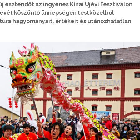
új esztendőt az ingyenes Kínai Újévi Fesztiválon
 évét köszöntő ünnepségen testközelből
ltúra hagyományait, értékeit és utánozhatatlan