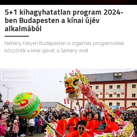
5+1 kihagyhatatlan program 2024-
ben Budapesten a kínai újév
alkalmából
Néhány helyen Budapesten is izgalmas programokkal
köszöntik a kínai újévet, a Sárkány évét.
GOODAPEST