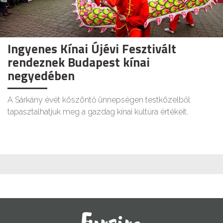
Ingyenes Kínai Újévi Fesztivált
rendeznek Budapest kínai
negyedében
A Sárkány évét köszöntő ünnepségen testközelből
tapasztalhatjuk meg a gazdag kínai kultúra értékeit.