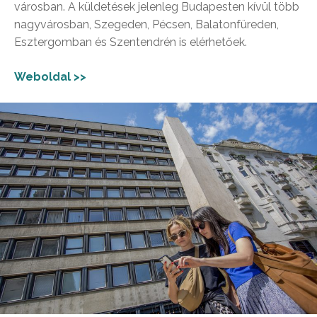
városban. A küldetések jelenleg Budapesten kívül több
nagyvárosban, Szegeden, Pécsen, Balatonfüreden,
Esztergomban és Szentendrén is elérhetőek.
Weboldal >>