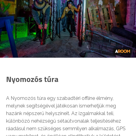
Nyomozós túra
A Nyomozós túra egy szabadtéri offline élmény,
melynek segítségével játékosan ismerhetjük meg
hazánk népszerű helyszíneit. Az izgalmakkal teli,
különböző nehézségű sétaútvonalak teljesítéséhez
ráadásul nem szükséges semmilyen alkalmazás, GPS