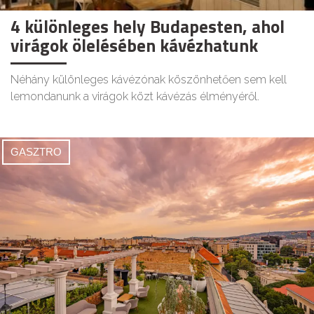
4 különleges hely Budapesten, ahol
virágok ölelésében kávézhatunk
Néhány különleges kávézónak köszönhetően sem kell
lemondanunk a virágok közt kávézás élményéről.
GASZTRO