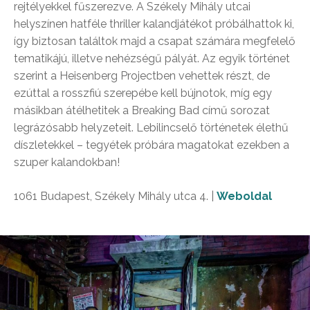
rejtélyekkel fűszerezve. A Székely Mihály utcai
helyszínen hatféle thriller kalandjátékot próbálhattok ki,
így biztosan találtok majd a csapat számára megfelelő
tematikájú, illetve nehézségű pályát. Az egyik történet
szerint a Heisenberg Projectben vehettek részt, de
ezúttal a rosszfiú szerepébe kell bújnotok, míg egy
másikban átélhetitek a Breaking Bad című sorozat
legrázósabb helyzeteit. Lebilincselő történetek élethű
díszletekkel – tegyétek próbára magatokat ezekben a
szuper kalandokban!
1061 Budapest, Székely Mihály utca 4. |
Weboldal