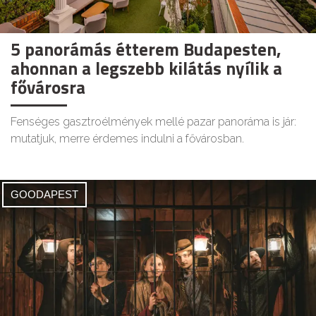
5 panorámás étterem Budapesten,
ahonnan a legszebb kilátás nyílik a
fővárosra
Fenséges gasztroélmények mellé pazar panoráma is jár:
mutatjuk, merre érdemes indulni a fővárosban.
GOODAPEST