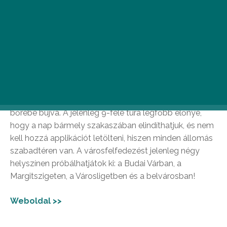
Game of City
A Game of City megalkotói szenvedélyesen szeretik
Budapest régi és mai arcát, amivel biztosan nincsenek
egyedül. Pontosan ezért alkották meg a
városfelfedező nyomozós játékaikat, amelyek célja,
hogy egészen más arcát ismerhessük meg a
fővárosnak, rejtélyes feladványok mentén, detektívek
bőrébe bújva. A jelenleg 9-féle túra legfőbb előnye,
hogy a nap bármely szakaszában elindíthatjuk, és nem
kell hozzá applikációt letölteni, hiszen minden állomás
szabadtéren van. A városfelfedezést jelenleg négy
helyszínen próbálhatjátok ki: a Budai Várban, a
Margitszigeten, a Városligetben és a belvárosban!
Weboldal >>