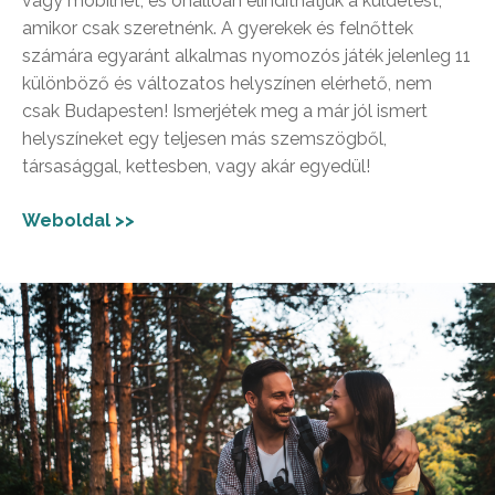
vagy mobilnet, és önállóan elindíthatjuk a küldetést,
amikor csak szeretnénk. A gyerekek és felnőttek
számára egyaránt alkalmas nyomozós játék jelenleg 11
különböző és változatos helyszínen elérhető, nem
csak Budapesten! Ismerjétek meg a már jól ismert
helyszíneket egy teljesen más szemszögből,
társasággal, kettesben, vagy akár egyedül!
Weboldal >>