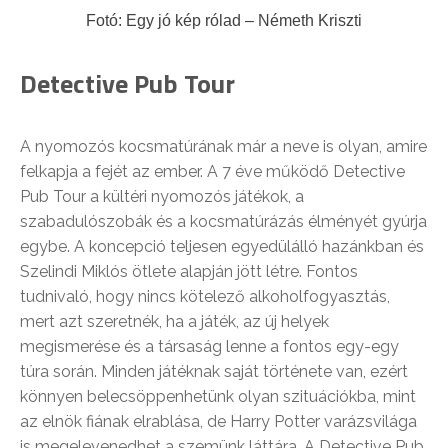
Fotó: Egy jó kép rólad – Németh Kriszti
Detective Pub Tour
A nyomozós kocsmatúrának már a neve is olyan, amire
felkapja a fejét az ember. A 7 éve működő Detective
Pub Tour a kültéri nyomozós játékok, a
szabadulószobák és a kocsmatúrázás élményét gyúrja
egybe. A koncepció teljesen egyedülálló hazánkban és
Szelindi Miklós ötlete alapján jött létre. Fontos
tudnivaló, hogy nincs kötelező alkoholfogyasztás,
mert azt szeretnék, ha a játék, az új helyek
megismerése és a társaság lenne a fontos egy-egy
túra során. Minden játéknak saját története van, ezért
könnyen belecsöppenhetünk olyan szituációkba, mint
az elnök fiának elrablása, de Harry Potter varázsvilága
is megelevenedhet a szemünk láttára. A Detective Pub