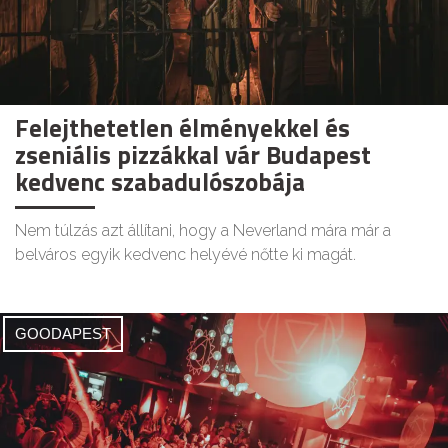
Felejthetetlen élményekkel és
zseniális pizzákkal vár Budapest
kedvenc szabadulószobája
Nem túlzás azt állítani, hogy a Neverland mára már a
belváros egyik kedvenc helyévé nőtte ki magát.
GOODAPEST