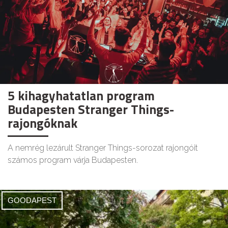
5 kihagyhatatlan program
Budapesten Stranger Things-
rajongóknak
A nemrég lezárult Stranger Things-sorozat rajongóit
számos program várja Budapesten.
GOODAPEST