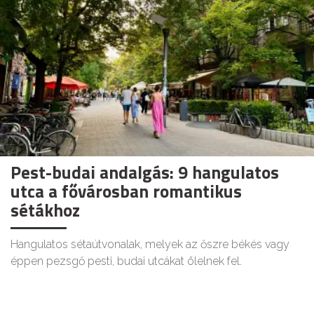
Pest-budai andalgás: 9 hangulatos
utca a fővárosban romantikus
sétákhoz
Hangulatos sétaútvonalak, melyek az őszre békés vagy
éppen pezsgő pesti, budai utcákat ölelnek fel.