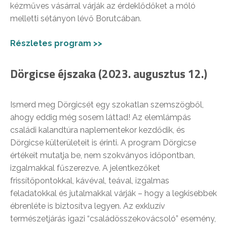
kézműves vásárral várják az érdeklődőket a móló
melletti sétányon lévő Borutcában.
Részletes program >>
Dörgicse éjszaka (2023. augusztus 12.)
Ismerd meg Dörgicsét egy szokatlan szemszögből,
ahogy eddig még sosem láttad! Az elemlámpás
családi kalandtúra naplementekor kezdődik, és
Dörgicse külterületeit is érinti. A program Dörgicse
értékeit mutatja be, nem szokványos időpontban,
izgalmakkal fűszerezve. A jelentkezőket
frissítőpontokkal, kávéval, teával, izgalmas
feladatokkal és jutalmakkal várják – hogy a legkisebbek
ébrenléte is biztosítva legyen. Az exkluzív
természetjárás igazi “családösszekovácsoló” esemény,