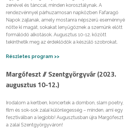
zenével és tánccal, minden korosztálynak. A
rendezvénnyel párhuzamosan napközben Fafaragó
Napok zajlanak, amely mostanra népszerű eseménnyé
nőtte ki magát, sokakat lenyűgöznek a szemünk előtt
formálódó alkotások. Augusztus 10-12. között
tekinthetik meg az érdeklődők a készülő szobrokat.
Részletes program >>
Margófeszt // Szentgyörgyvár (2023.
augusztus 10-12.)
Irodalom a kertben, koncertek a dombon, slam poetry,
film és sok-sok zalai különlegesség – minden, ami egy
fesztiválban a legjobb! Augusztusban újra Margófeszt
a zalai Szentgyörgyváron!