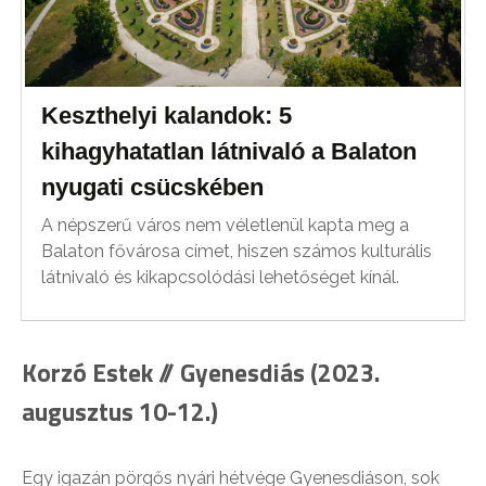
Keszthelyi kalandok: 5
kihagyhatatlan látnivaló a Balaton
nyugati csücskében
A népszerű város nem véletlenül kapta meg a
Balaton fővárosa címet, hiszen számos kulturális
látnivaló és kikapcsolódási lehetőséget kínál.
Korzó Estek // Gyenesdiás (2023.
augusztus 10-12.)
Egy igazán pörgős nyári hétvége Gyenesdiáson, sok