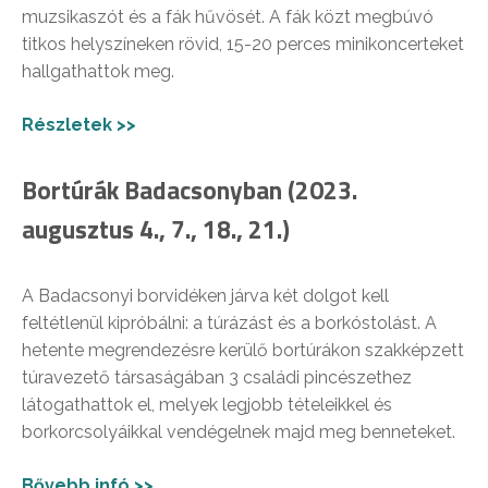
muzsikaszót és a fák hűvösét. A fák közt megbúvó
titkos helyszíneken rövid, 15-20 perces minikoncerteket
hallgathattok meg.
Részletek >>
Bortúrák Badacsonyban (2023.
augusztus 4., 7., 18., 21.)
A Badacsonyi borvidéken járva két dolgot kell
feltétlenül kipróbálni: a túrázást és a borkóstolást. A
hetente megrendezésre kerülő bortúrákon szakképzett
túravezető társaságában 3 családi pincészethez
látogathattok el, melyek legjobb tételeikkel és
borkorcsolyáikkal vendégelnek majd meg benneteket.
Bővebb infó >>