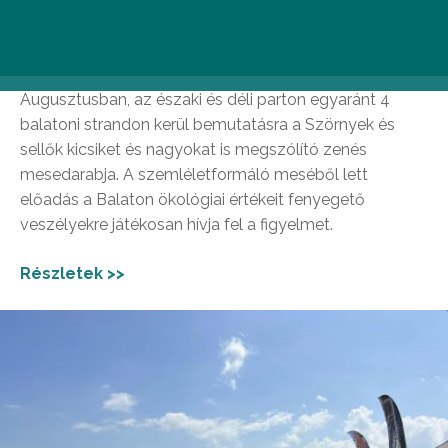
Szörnyek és sellők // több helyszínen
(2023. augusztus 3-6.)
Augusztusban, az északi és déli parton egyaránt 4
balatoni strandon kerül bemutatásra a Szörnyek és
sellők kicsiket és nagyokat is megszólító zenés
mesedarabja. A szemléletformáló meséből lett
előadás a Balaton ökológiai értékeit fenyegető
veszélyekre játékosan hívja fel a figyelmet.
Részletek >>