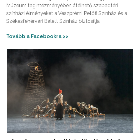
Múzeum tagintézményében átélhető szabadtéri
színházi élményeket a Veszprémi Petőfi Színház és a
Székesfehérvári Balett Színház biztosítja.
Tovább a Facebookra >>