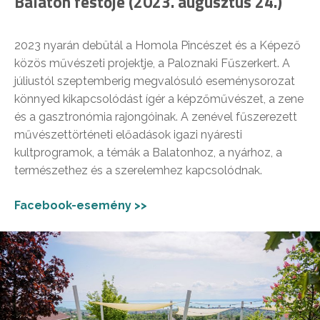
Balaton festője (2023. augusztus 24.)
2023 nyarán debütál a Homola Pincészet és a Képező
közös művészeti projektje, a Paloznaki Fűszerkert. A
júliustól szeptemberig megvalósuló eseménysorozat
könnyed kikapcsolódást ígér a képzőművészet, a zene
és a gasztronómia rajongóinak. A zenével fűszerezett
művészettörténeti előadások igazi nyáresti
kultprogramok, a témák a Balatonhoz, a nyárhoz, a
természethez és a szerelemhez kapcsolódnak.
Facebook-esemény >>