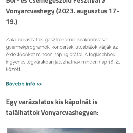
Bor- és Csemegeszőlő Fesztivál //
Vonyarcvashegy (2023. augusztus 17-
19.)
Zalai borászatok, gasztronómia, kirakodóvásár,
gyermekprogramok, koncertek, utcabálok várják az
érdeklődőket minden nap 19 órától. A legkisebbek
ingyenes légvárakban játszhatnak minden nap 18-21
között.
Bővebb infó >>
Egy varázslatos kis kápolnát is
találhattok Vonyarcvashegyen: