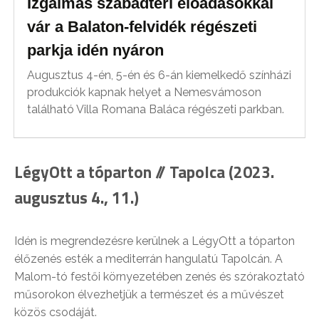
Izgalmas szabadtéri előadásokkal
vár a Balaton-felvidék régészeti
parkja idén nyáron
Augusztus 4-én, 5-én és 6-án kiemelkedő színházi
produkciók kapnak helyet a Nemesvámoson
található Villa Romana Baláca régészeti parkban.
LégyOtt a tóparton // Tapolca (2023.
augusztus 4., 11.)
Idén is megrendezésre kerülnek a LégyOtt a tóparton
élőzenés esték a mediterrán hangulatú Tapolcán. A
Malom-tó festői környezetében zenés és szórakoztató
műsorokon élvezhetjük a természet és a művészet
közös csodáját.