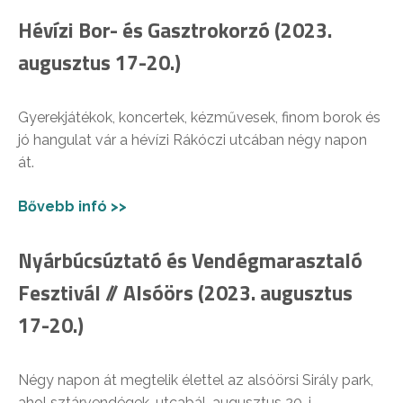
Hévízi Bor- és Gasztrokorzó (2023.
augusztus 17-20.)
Gyerekjátékok, koncertek, kézművesek, finom borok és
jó hangulat vár a hévízi Rákóczi utcában négy napon
át.
Bővebb infó >>
Nyárbúcsúztató és Vendégmarasztaló
Fesztivál // Alsóörs (2023. augusztus
17-20.)
Négy napon át megtelik élettel az alsóörsi Sirály park,
ahol sztárvendégek, utcabál, augusztus 20-i