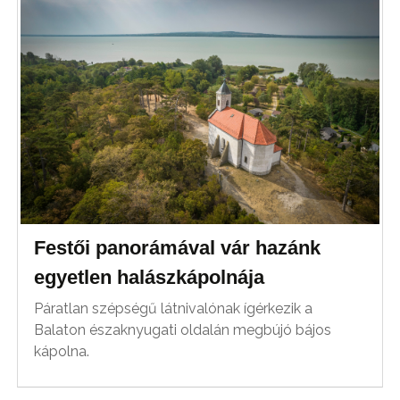
Festői panorámával vár hazánk
egyetlen halászkápolnája
Páratlan szépségű látnivalónak ígérkezik a
Balaton északnyugati oldalán megbújó bájos
kápolna.