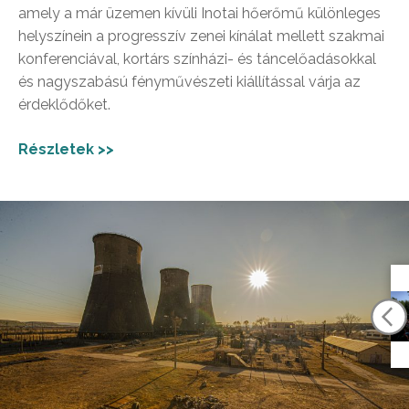
amely a már üzemen kívüli Inotai hőerőmű különleges
helyszínein a progresszív zenei kínálat mellett szakmai
konferenciával, kortárs színházi- és táncelőadásokkal
és nagyszabású fényművészeti kiállítással várja az
érdeklődőket.
Részletek >>