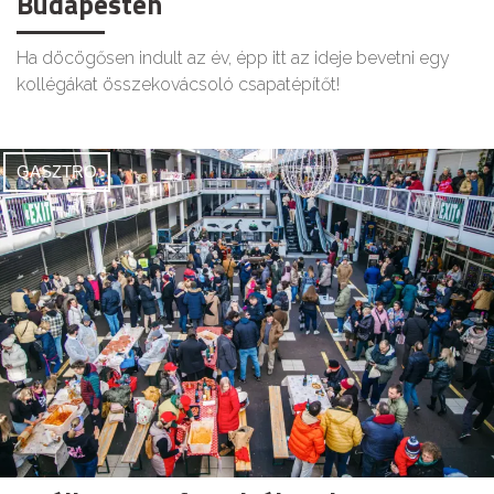
Budapesten
Ha döcögősen indult az év, épp itt az ideje bevetni egy
kollégákat összekovácsoló csapatépítőt!
GASZTRO