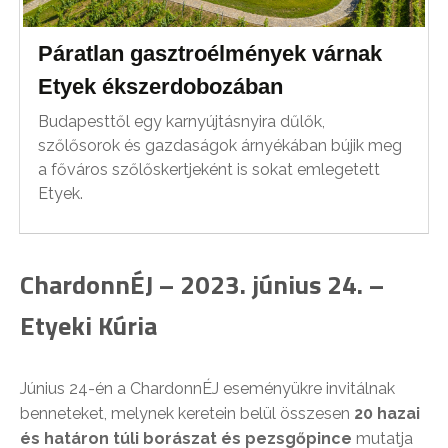
Páratlan gasztroélmények várnak
Etyek ékszerdobozában
Budapesttől egy karnyújtásnyira dűlők,
szőlősorok és gazdaságok árnyékában bújik meg
a főváros szőlőskertjeként is sokat emlegetett
Etyek.
ChardonnÉJ – 2023. június 24. –
Etyeki Kúria
Június 24-én a ChardonnÉJ eseményükre invitálnak
benneteket, melynek keretein belül összesen
20 hazai
és határon túli borászat és pezsgőpince
mutatja