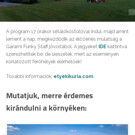
A program 17 órakor sétálókóstolóval indul, majd amint
lement a nap, megkezdődik az élőzenés mulatság a
Garami Funky Staff jóvoltából. A jegyeket
IDE
kattintva
szerezhetitek be, de siessetek, mert az eseményen
korlátozott férőhelyek elérhetőek!
További információk:
etyekikuria.com
Mutatjuk, merre érdemes
kirándulni a környéken: