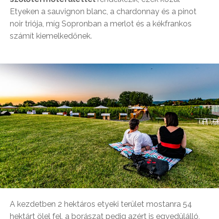
Etyeken a sauvignon blanc, a chardonnay és a pinot
noir triója, míg Sopronban a merlot és a kékfrankos
számít kiemelkedőnek.
A kezdetben 2 hektáros etyeki terület mostanra 54
hektárt ölel fel, a borászat pedig azért is egyedülálló,