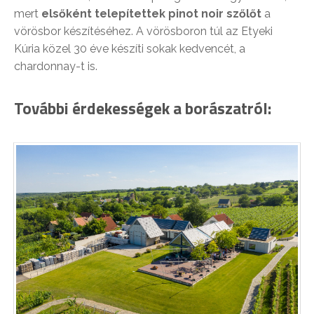
mert
elsőként telepítettek pinot noir szőlőt
a
vörösbor készítéséhez. A vörösboron túl az Etyeki
Kúria közel 30 éve készíti sokak kedvencét, a
chardonnay-t is.
További érdekességek a borászatról: