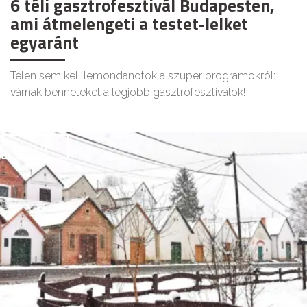
6 téli gasztrofesztivál Budapesten,
ami átmelengeti a testet-lelket
egyaránt
Télen sem kell lemondanotok a szuper programokról:
várnak benneteket a legjobb gasztrofesztiválok!
GASZTRO