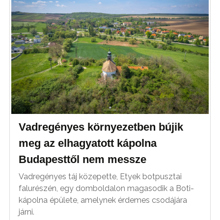
Vadregényes környezetben bújik
meg az elhagyatott kápolna
Budapesttől nem messze
Vadregényes táj közepette, Etyek botpusztai
falurészén, egy domboldalon magasodik a Boti-
kápolna épülete, amelynek érdemes csodájára
járni.