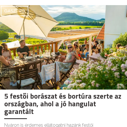
GASZTRO
5 festői borászat és bortúra szerte az
országban, ahol a jó hangulat
garantált
Nyáron is érdemes ellátogatni hazánk festői