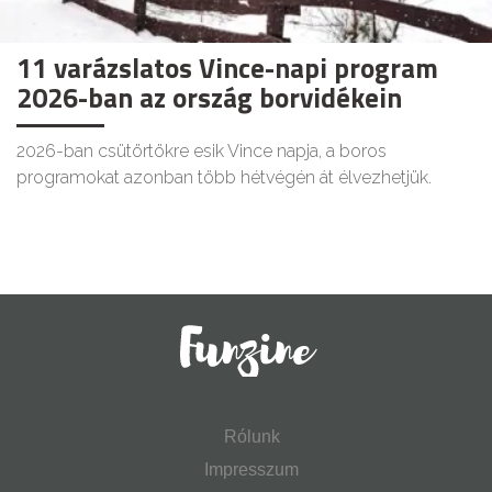
11 varázslatos Vince-napi program
2026-ban az ország borvidékein
2026-ban csütörtökre esik Vince napja, a boros
programokat azonban több hétvégén át élvezhetjük.
Rólunk
Impresszum