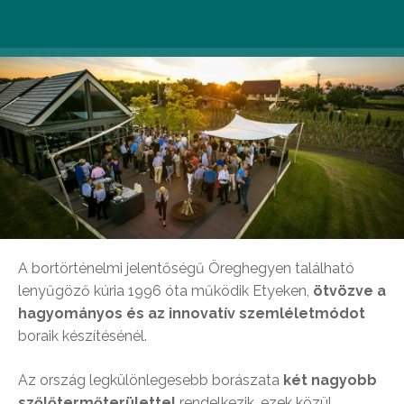
A bortörténelmi jelentőségű Öreghegyen található
lenyűgöző kúria 1996 óta működik Etyeken,
ötvözve a
hagyományos és az innovatív szemléletmódot
boraik készítésénél.
Az ország legkülönlegesebb borászata
két nagyobb
szőlőtermőterülettel
rendelkezik, ezek közül