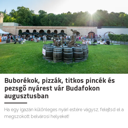
Buborékok, pizzák, titkos pincék és
pezsgő nyárest vár Budafokon
augusztusban
Ha egy igazán különleges nyári estére vágysz, felejtsd el a
megszokott belvárosi helyeket!