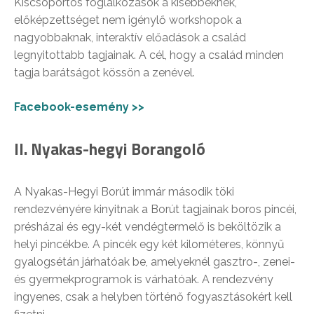
Kiscsoportos foglalkozások a kisebbeknek,
előképzettséget nem igénylő workshopok a
nagyobbaknak, interaktív előadások a család
legnyitottabb tagjainak. A cél, hogy a család minden
tagja barátságot kössön a zenével.
Facebook-esemény >>
II. Nyakas-hegyi Borangoló
A Nyakas-Hegyi Borút immár második töki
rendezvényére kinyitnak a Borút tagjainak boros pincéi,
présházai és egy-két vendégtermelő is beköltözik a
helyi pincékbe. A pincék egy két kilométeres, könnyű
gyalogsétán járhatóak be, amelyeknél gasztro-, zenei-
és gyermekprogramok is várhatóak. A rendezvény
ingyenes, csak a helyben történő fogyasztásokért kell