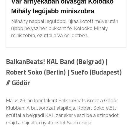
Vár árnyékában olvasgat Kolodko
Mihály legújabb miniszobra
Néhány nappal legutóbbi, újraalkotott műve után
újabb helyszínen bukkant fel Kolodko Mihály
miniszobra, ezúttal a Városligetben.
BalkanBeats! KAL Band (Belgrad) |
Robert Soko (Berlin) | Suefo (Budapest)
// Gödör
Május 26-án (pénteken) BalkanBeats ismét a Gödör
Klubban! A bulisorozat alapítója, Robert Soko előtt
ezúttal a belgrádi KAL zenekar veszi be a színpadot,
majd a hajnalba nyúló estét Suefo zárja.