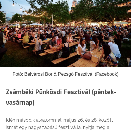
Fotó: Belvárosi Bor & Pezsgő Fesztivál (Facebook)
Zsámbéki Pünkösdi Fesztivál (péntek-
vasárnap)
Idén második alkalommal, május 26. és 28. között
ismét egy nagyszabású fesztivállal nyitja meg a