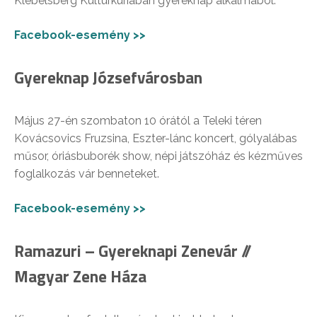
Klebelsberg Kultúrkúriában gyereknap alkalmából.
Facebook-esemény >>
Gyereknap Józsefvárosban
Május 27-én szombaton 10 órától a Teleki téren
Kovácsovics Fruzsina, Eszter-lánc koncert, gólyalábas
műsor, óriásbuborék show, népi játszóház és kézműves
foglalkozás vár benneteket.
Facebook-esemény >>
Ramazuri – Gyereknapi Zenevár //
Magyar Zene Háza