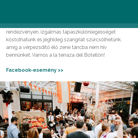
életérzés hozza el immár második alkalommal a
belváros kellős közepére a Botellón Terasz, ahol május
24. és 27. között egy autentikus latin fiesztában lehet
részünk. A spanyol gasztronómia legjavát felvonultató
rendezvényen, izgalmas tapaszkülönlegességet
kóstolhatunk és jéghideg szangriát szürcsölhetünk,
amíg a vérpezsdítő élő zene táncba nem hív
bennünket. Vamos a la terraza del Botellón!
Facebook-esemény >>