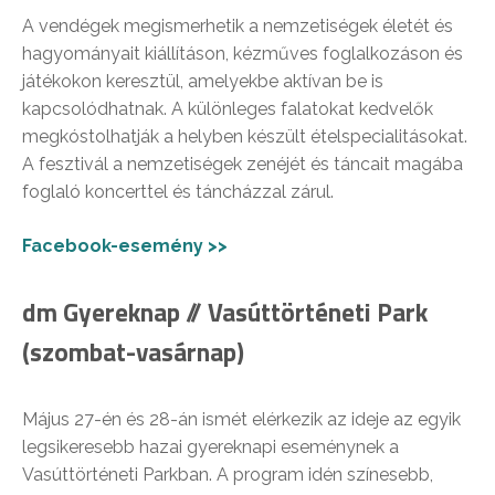
A vendégek megismerhetik a nemzetiségek életét és
hagyományait kiállításon, kézműves foglalkozáson és
játékokon keresztül, amelyekbe aktívan be is
kapcsolódhatnak. A különleges falatokat kedvelők
megkóstolhatják a helyben készült ételspecialitásokat.
A fesztivál a nemzetiségek zenéjét és táncait magába
foglaló koncerttel és táncházzal zárul.
Facebook-esemény >>
dm Gyereknap // Vasúttörténeti Park
(szombat-vasárnap)
Május 27-én és 28-án ismét elérkezik az ideje az egyik
legsikeresebb hazai gyereknapi eseménynek a
Vasúttörténeti Parkban. A program idén színesebb,