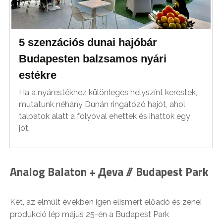
5 szenzációs dunai hajóbár
Budapesten balzsamos nyári
estékre
Ha a nyárestékhez különleges helyszínt kerestek,
mutatunk néhány Dunán ringatózó hajót, ahol
talpatok alatt a folyóval ehettek és ihattok egy
jót.
Analog Balaton + Дeva // Budapest Park
Két, az elmúlt években igen elismert előadó és zenei
produkció lép május 25-én a Budapest Park