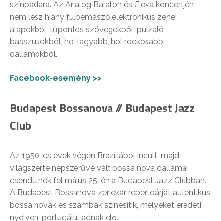
színpadára. Az Analog Balaton és Дeva koncertjén
nem lesz hiány fülbemászó elektronikus zenei
alapokból, tűpontos szövegekből, pulzáló
basszusokból, hol lágyabb, hol rockosabb
dallamokból.
Facebook-esemény >>
Budapest Bossanova // Budapest Jazz
Club
Az 1950-es évek végén Brazíliából indult, majd
világszerte népszerűvé vált bossa nova dallamai
csendülnek fel május 25-én a Budapest Jazz Clubban.
A Budapest Bossanova zenekar repertoárját autentikus
bossa novák és szambák színesítik, melyeket eredeti
nyelven, portugálul adnak elő.