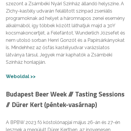
szezont a Zsámbéki Nyári Színház állandó helyszíne. A
Zichy-kastély udvarán felállított színpad zseniális
programoknak ad helyet a háromnapos zenei esemény
alkalmából, így többek között láthatjuk majd a 30Y
kocsmakoncertjét, a Felefántot, Wunderlich Józsefet és
nem utolsó sorban Henri Gonzót és a Papírsárkányokat
is. Mindehhez az ősfás kastélyudvar varázslatos
látványa társul. Jegyek már kaphatók a Zsámbéki
Színház honlapján.
Weboldal >>
Budapest Beer Week /// Tasting Sessions
// Dürer Kert (péntek-vasárnap)
A BPBW 2023 fő kóstolónapjai május 26-án és 27-én
lesznek a megújult Dürer Kertben, az ingyenesen