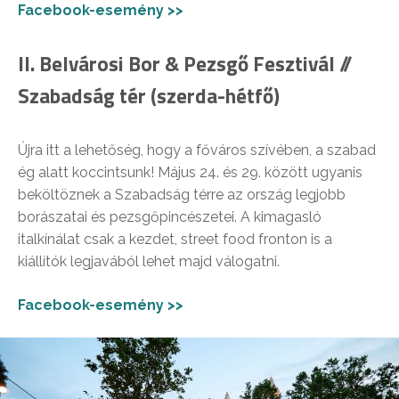
Facebook-esemény >>
II. Belvárosi Bor & Pezsgő Fesztivál //
Szabadság tér (szerda-hétfő)
Újra itt a lehetőség, hogy a főváros szívében, a szabad
ég alatt koccintsunk! Május 24. és 29. között ugyanis
beköltöznek a Szabadság térre az ország legjobb
borászatai és pezsgőpincészetei. A kimagasló
italkínálat csak a kezdet, street food fronton is a
kiállítók legjavából lehet majd válogatni.
Facebook-esemény >>