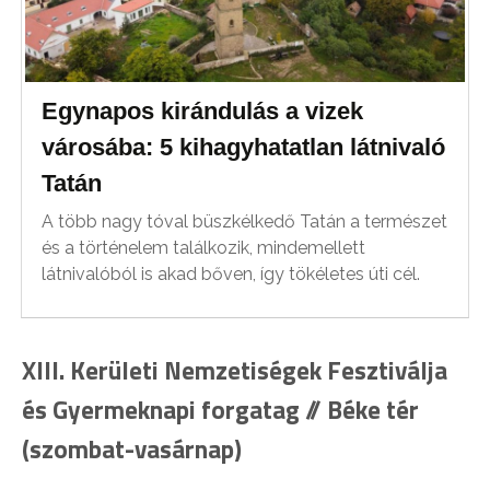
Egynapos kirándulás a vizek
városába: 5 kihagyhatatlan látnivaló
Tatán
A több nagy tóval büszkélkedő Tatán a természet
és a történelem találkozik, mindemellett
látnivalóból is akad bőven, így tökéletes úti cél.
XIII. Kerületi Nemzetiségek Fesztiválja
és Gyermeknapi forgatag // Béke tér
(szombat-vasárnap)