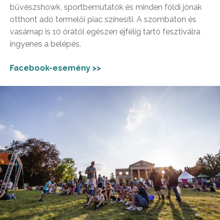
bűvészshowk, sportbemutatók és minden földi jónak
otthont adó termelői piac színesíti. A szombaton és
vasárnap is 10 órától egészen éjfélig tartó fesztiválra
ingyenes a belépés.
Facebook-esemény >>