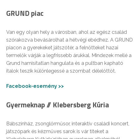
GRUND piac
Van egy olyan hely a városban, ahol az egész család
szórakozva bevásárolhat a hétvégi ebédhez. A GRUND
piacon a gyerekeket játszótér, a felnőtteket hazai
termelők várják a legfrissebb árukkal. Mindezek mellé a
Grund hamisítatlan hangulata és a pultban kapható
italok teszik különlegessé a szombat délelőttöt.
Facebook-esemény >>
Gyermeknap // Klebersberg Kúria
Bábszínház, zsonglőrműsor, interaktív családi koncert,
játszópark és kézműves sarok is vár titeket a