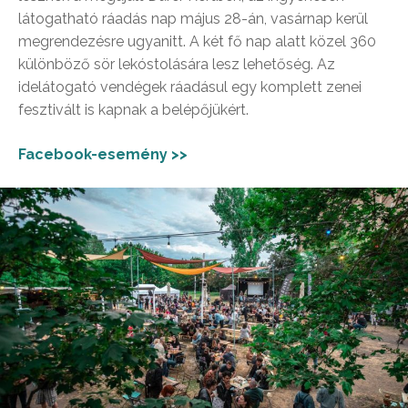
látogatható ráadás nap május 28-án, vasárnap kerül
megrendezésre ugyanitt. A két fő nap alatt közel 360
különböző sör lekóstolására lesz lehetőség. Az
idelátogató vendégek ráadásul egy komplett zenei
fesztivált is kapnak a belépőjükért.
Facebook-esemény >>