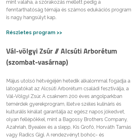
mint valaha, a szórakozás mellett pedig a
fenntarthatóság témája és számos edukációs program
is nagy hangsúlyt kap.
Részletes program >>
Vál-völgyi Zsúr // Alcsúti Arborétum
(szombat-vasárnap)
Május utolsó hétvégéjén hetedik alkalommal fogadja a
látogatókat az Alcsúti Arborétum családi fesztiválja, a
Vál-Völgyi Zsúr. A csaknem 200 éves angolparkban
temérdek gyerekprogram, illetve széles kulináris és
kulturális kínálat garantálja az egész napos jókedvet,
olyan fellépőkkel, mint a Bagossy Brothers Company,
Azahriah, Byealex és a slepp, Kis Grofó, Horváth Tamás
vagy Radics Gigi. A rendezvényt bohóc- és