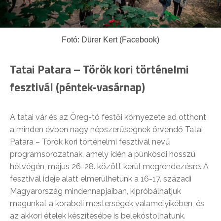
Fotó: Dürer Kert (Facebook)
Tatai Patara – Török kori történelmi
fesztivál (péntek-vasárnap)
A tatai vár és az Öreg-tó festői környezete ad otthont
a minden évben nagy népszerűségnek örvendő Tatai
Patara – Török kori történelmi fesztivál nevű
programsorozatnak, amely idén a pünkösdi hosszú
hétvégén, május 26-28. között kerül megrendezésre. A
fesztivál ideje alatt elmerülhetünk a 16-17. századi
Magyarország mindennapjaiban, kipróbálhatjuk
magunkat a korabeli mesterségek valamelyikében, és
az akkori ételek készítésébe is belekóstolhatunk.