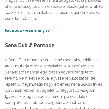
magyar civil szervezet várja a látogatókat standokkal,
ahol lehetőség lesz ismerkedésre, beszélgetésre, afrikai
kézzel készített munkák vásárlására, ugandai kávé és
csoki kóstolására.
Facebook-esemény >>
Sena Dub // Pontoon
A Sena Dub műsor az énekesnő meditatív, spirituális
arcát mutatja meg. A jamaikai dub, a jazzfuvola és
Sena füstös hangja egy igazán egyedi hangulatot
teremt. Nem siet sehova, egyszerre változatos, de
repetitív, megmutatja hogy érdemes néha lelassulni és
körülnézni ebben a végtelenül felgyorsult világban.
Igyekszik elrugaszkodni a három perces dalok
sémájától és szabadon engedni a zenét, amit
manapság hajlamosak vagyunk aranykalitkába zárva