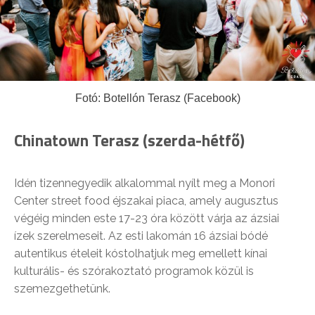
Fotó: Botellón Terasz (Facebook)
Chinatown Terasz (szerda-hétfő)
Idén tizennegyedik alkalommal nyílt meg a Monori
Center street food éjszakai piaca, amely augusztus
végéig minden este 17-23 óra között várja az ázsiai
ízek szerelmeseit. Az esti lakomán 16 ázsiai bódé
autentikus ételeit kóstolhatjuk meg emellett kínai
kulturális- és szórakoztató programok közül is
szemezgethetünk.