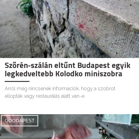
Szőrén-szálán eltűnt Budapest egyik
legkedveltebb Kolodko miniszobra
Arról még nincsenek információk, hogy a szobrot
ellopták vagy restaurálás alatt van-e.
GOODAPEST