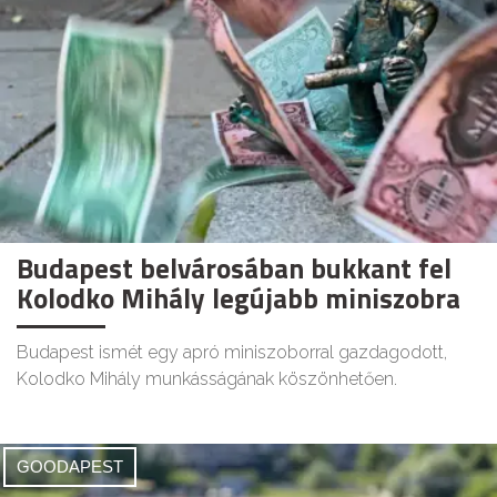
Budapest belvárosában bukkant fel
Kolodko Mihály legújabb miniszobra
Budapest ismét egy apró miniszoborral gazdagodott,
Kolodko Mihály munkásságának köszönhetően.
GOODAPEST