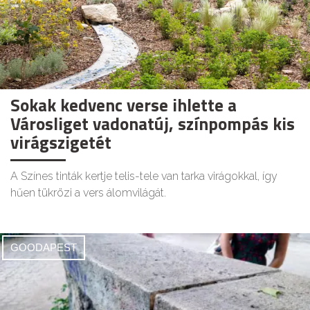
Sokak kedvenc verse ihlette a
Városliget vadonatúj, színpompás kis
virágszigetét
A Színes tinták kertje telis-tele van tarka virágokkal, így
hűen tükrözi a vers álomvilágát.
GOODAPEST