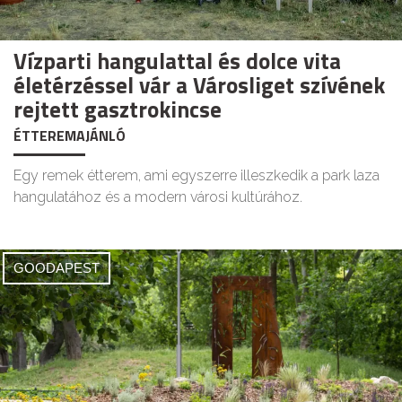
Vízparti hangulattal és dolce vita
életérzéssel vár a Városliget szívének
rejtett gasztrokincse
ÉTTEREMAJÁNLÓ
Egy remek étterem, ami egyszerre illeszkedik a park laza
hangulatához és a modern városi kultúrához.
GOODAPEST