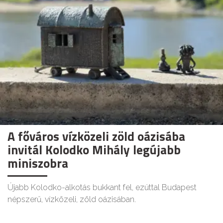
A főváros vízközeli zöld oázisába
invitál Kolodko Mihály legújabb
miniszobra
Újabb Kolodko-alkotás bukkant fel, ezúttal Budapest
népszerű, vízközeli, zöld oázisában.