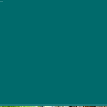
Néhány nappal legutóbbi,
újraalkotott műve
után
újabb helyszínen bukkant fel Kolodko Mihály
legújabb miniszobra, ezúttal a Városligetben.