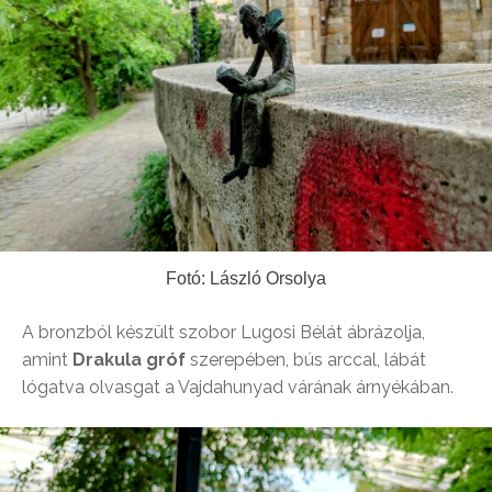
Fotó: László Orsolya
A bronzból készült szobor Lugosi Bélát ábrázolja,
amint
Drakula gróf
szerepében, bús arccal, lábát
lógatva olvasgat a Vajdahunyad várának árnyékában.