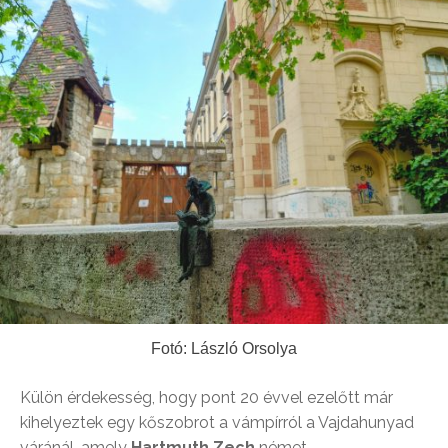
Fotó: László Orsolya
Külön érdekesség, hogy pont 20 évvel ezelőtt már
kihelyeztek egy kőszobrot a vámpírról a Vajdahunyad
váránál, amely
Hartmuth Zech
német