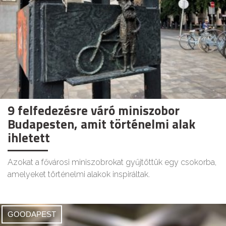
9 felfedezésre váró miniszobor
Budapesten, amit történelmi alak
ihletett
Azokat a fővárosi miniszobrokat gyűjtöttük egy csokorba,
amelyeket történelmi alakok inspiráltak.
GOODAPEST