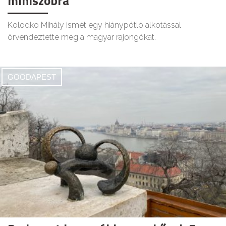
miniszobra
Kolodko Mihály ismét egy hiánypótló alkotással
örvendeztette meg a magyar rajongókat.
GOODAPEST