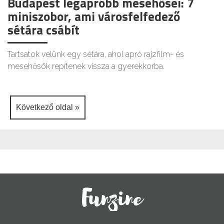
Budapest legapróbb mesehősei: 7
miniszobor, ami városfelfedező
sétára csábít
Tartsatok velünk egy sétára, ahol apró rajzfilm- és
mesehősök repítenek vissza a gyerekkorba.
Következő oldal »