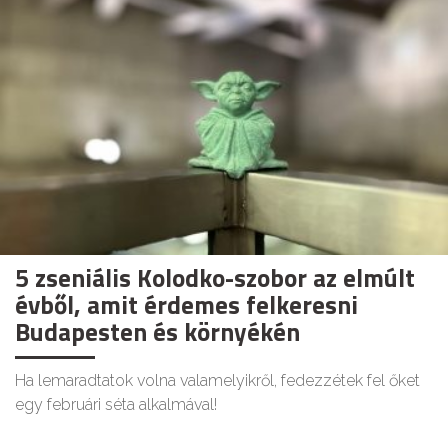
5 zseniális Kolodko-szobor az elmúlt
évből, amit érdemes felkeresni
Budapesten és környékén
Ha lemaradtatok volna valamelyikről, fedezzétek fel őket
egy februári séta alkalmával!