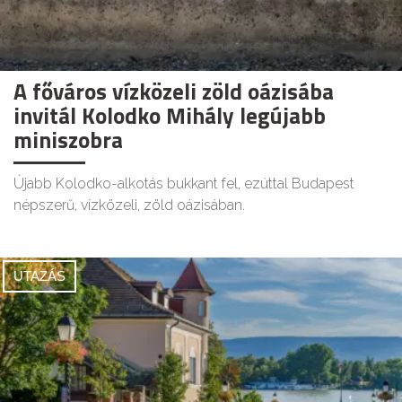
A főváros vízközeli zöld oázisába
invitál Kolodko Mihály legújabb
miniszobra
Újabb Kolodko-alkotás bukkant fel, ezúttal Budapest
népszerű, vízközeli, zöld oázisában.
UTAZÁS