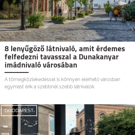
8 lenyűgöző látnivaló, amit érdemes
felfedezni tavasszal a Dunakanyar
imádnivaló városában
A tömegközlekedéssel is könnyen elérhető városban
egymást érik a szebbnél szebb látnivalók.
GOODAPEST