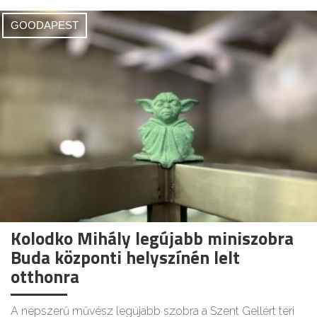
GOODAPEST
Kolodko Mihály legújabb miniszobra
Buda központi helyszínén lelt
otthonra
A népszerű művész legújabb szobra a Szent Gellért téri