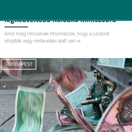
Szőrén-szálán eltűnt Budapest egyik
legkedveltebb Kolodko miniszobra
Arról még nincsenek információk, hogy a szobrot
ellopták vagy restaurálás alatt van-e.
GOODAPEST