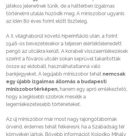
játékos jelenetnek tűnik, de a háttérben izgalmas
történelmi utalás húzódik meg. A miniszobor ugyanis
az idén 80 éves forint előtt tiszteleg.
A II. világháborút követő hiperinfláció után, a forint
1946-os bevezetésekor a teljesen elértéktelenedett
pengő az utcákra került. A korabeli visszaemlékezések
szerint a főváros utcáin sokan seprűvel takarították
össze az eldobált, használhatatlanná váló
bankjegyeket. A legújabb miniszobor tehát
nemcsak
egy újabb izgalmas állomás a budapesti
miniszobortérképen,
hanem egy apró emlékeztető,
hogy a legkisebb szobrok mesélik a
legemlékezetesebb történeteket.
Az új miniszobor már most nagy rajongótábornak
örvend, érdemes tehát felkeresni, ha a Szabadság tér
környékén jártok. Bővebb információt Kolodko Mihály