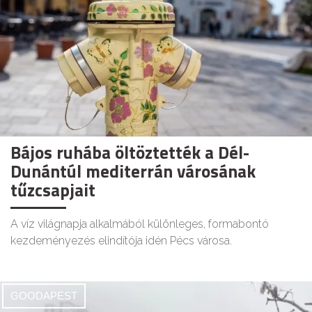
Bájos ruhába öltöztették a Dél-
Dunántúl mediterrán városának
tűzcsapjait
A víz világnapja alkalmából különleges, formabontó
kezdeményezés elindítója idén Pécs városa.
GOODAPEST