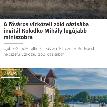
A főváros vízközeli zöld oázisába
invitál Kolodko Mihály legújabb
miniszobra
Újabb Kolodko-alkotás bukkant fel, ezúttal Budapest
népszerű, vízközeli, zöld oázisában.
UTAZÁS