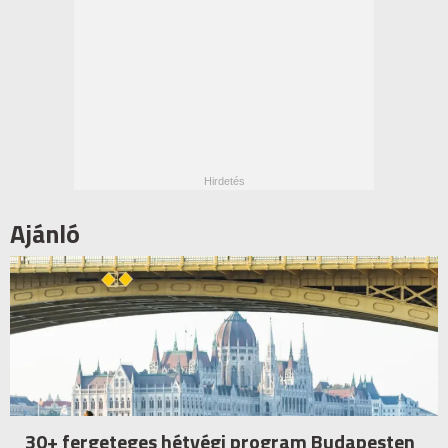
Ajánló
30+ fergeteges hétvégi program Budapesten