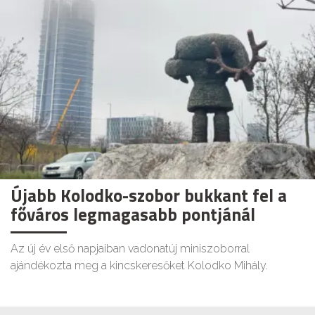
Újabb Kolodko-szobor bukkant fel a
főváros legmagasabb pontjánál
Az új év első napjaiban vadonatúj miniszoborral
ajándékozta meg a kincskeresőket Kolodko Mihály.