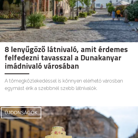
8 lenyűgöző látnivaló, amit érdemes
felfedezni tavasszal a Dunakanyar
imádnivaló városában
A tömegközlekedéssel is könnyen elérhető városban
egymást érik a szebbnél szebb látnivalók.
ÚJDONSÁGOK