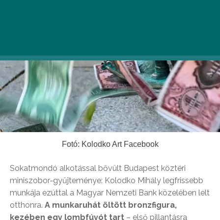
Fotó: Kolodko Art Facebook
Sokatmondó alkotással bővült Budapest köztéri
miniszobor-gyűjteménye: Kolodko Mihály legfrissebb
munkája ezúttal a Magyar Nemzeti Bank közelében lelt
otthonra.
A munkaruhát öltött bronzfigura,
kezében egy lombfúvót tart
– első pillantásra