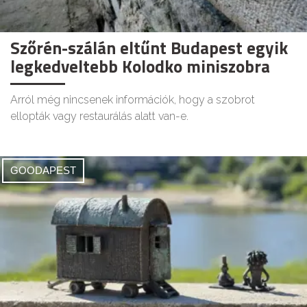
Szőrén-szálán eltűnt Budapest egyik
legkedveltebb Kolodko miniszobra
Arról még nincsenek információk, hogy a szobrot
ellopták vagy restaurálás alatt van-e.
GOODAPEST