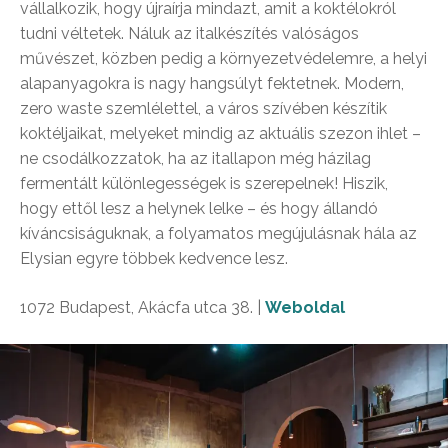
vállalkozik, hogy újraírja mindazt, amit a koktélokról
tudni véltetek. Náluk az italkészítés valóságos
művészet, közben pedig a környezetvédelemre, a helyi
alapanyagokra is nagy hangsúlyt fektetnek. Modern,
zero waste szemlélettel, a város szívében készítik
koktéljaikat, melyeket mindig az aktuális szezon ihlet –
ne csodálkozzatok, ha az itallapon még házilag
fermentált különlegességek is szerepelnek! Hiszik,
hogy ettől lesz a helynek lelke – és hogy állandó
kíváncsiságuknak, a folyamatos megújulásnak hála az
Elysian egyre többek kedvence lesz.
1072 Budapest, Akácfa utca 38. |
Weboldal