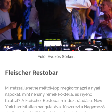
Fotó: Evezős Sörkert
Fleischer Restobar
Mi mással lehetne méltóképp megkoronázni a nyári
napokat, mint néhány remek koktéllal és ínyenc
falattal? A Fleischer Restobar mindezt ráadásul New
York hamisítatlan hangulatával fűszerezi a Nagymező