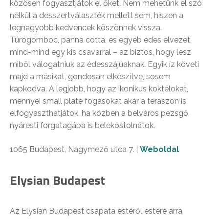
közösen fogyasztjátok el őket. Nem mehetünk el szó
nélkül a desszertválaszték mellett sem, hiszen a
legnagyobb kedvencek köszönnek vissza.
Túrógombóc, panna cotta, és egyéb édes élvezet,
mind-mind egy kis csavarral – az biztos, hogy lesz
miből válogatniuk az édesszájúaknak. Egyik íz követi
majd a másikat, gondosan elkészítve, sosem
kapkodva. A legjobb, hogy az ikonikus koktélokat,
mennyei small plate fogásokat akár a teraszon is
elfogyaszthatjátok, ha közben a belváros pezsgő,
nyáresti forgatagába is belekóstolnátok.
1065 Budapest, Nagymező utca 7. |
Weboldal
Elysian Budapest
Az Elysian Budapest csapata estéről estére arra