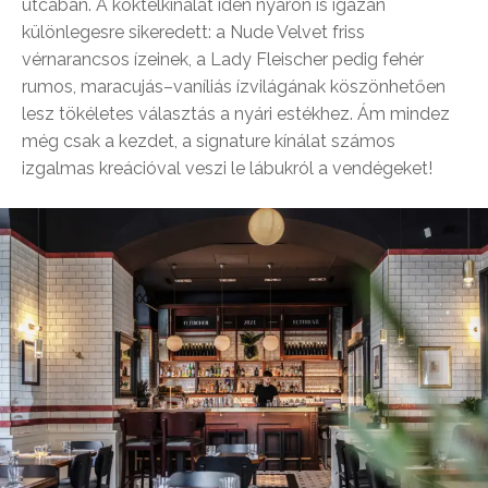
utcában. A koktélkínálat idén nyáron is igazán
különlegesre sikeredett: a Nude Velvet friss
vérnarancsos ízeinek, a Lady Fleischer pedig fehér
rumos, maracujás–vaníliás ízvilágának köszönhetően
lesz tökéletes választás a nyári estékhez. Ám mindez
még csak a kezdet, a signature kínálat számos
izgalmas kreációval veszi le lábukról a vendégeket!