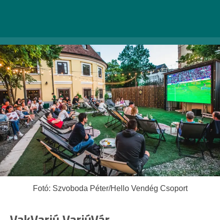
1035 Budapest, Miklós tér 1. |
Weboldal
Fotó: Szvoboda Péter/Hello Vendég Csoport
VakVarjú VarjúVár