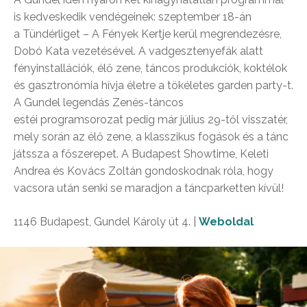
is kedveskedik vendégeinek: szeptember 18-án
a Tündérliget – A Fények Kertje kerül megrendezésre,
Dobó Kata vezetésével. A vadgesztenyefák alatt
fényinstallációk, élő zene, táncos produkciók, koktélok
és gasztronómia hívja életre a tökéletes garden party-t.
A Gundel legendás Zenés-táncos
estéi programsorozat pedig már július 29-től visszatér,
mely során az élő zene, a klasszikus fogások és a tánc
játssza a főszerepet. A Budapest Showtime, Keleti
Andrea és Kovács Zoltán gondoskodnak róla, hogy
vacsora után senki se maradjon a táncparketten kívül!
1146 Budapest, Gundel Károly út 4. |
Weboldal