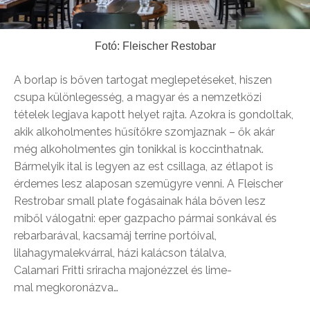
Fotó: Fleischer Restobar
A borlap is bőven tartogat meglepetéseket, hiszen
csupa különlegesség, a magyar és a nemzetközi
tételek legjava kapott helyet rajta. Azokra is gondoltak,
akik alkoholmentes hűsítőkre szomjaznak – ők akár
még alkoholmentes gin tonikkal is koccinthatnak.
Bármelyik ital is legyen az est csillaga, az étlapot is
érdemes lesz alaposan szemügyre venni. A Fleischer
Restrobar small plate fogásainak hála bőven lesz
miből válogatni: eper gazpacho pármai sonkával és
rebarbarával, kacsamáj terrine portóival,
lilahagymalekvárral, házi kalácson tálalva,
C
alamari
F
ritti
sriracha
majonézzel és lime-
mal
megkoronázva…