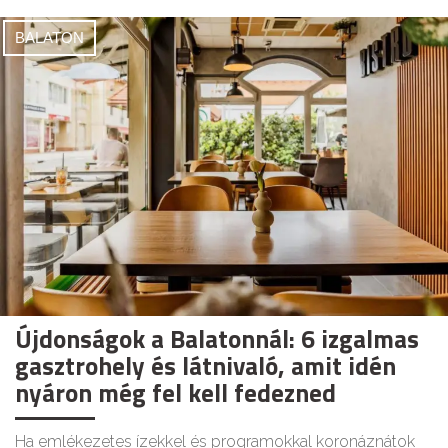
BALATON
Újdonságok a Balatonnál: 6 izgalmas
gasztrohely és látnivaló, amit idén
nyáron még fel kell fedezned
Ha emlékezetes ízekkel és programokkal koronáznátok