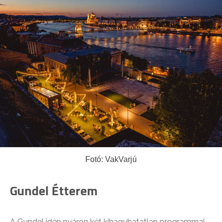
Fotó: VakVarjú
Gundel Étterem
A Gundel idén nyáron két kihagyhatatlan programmal