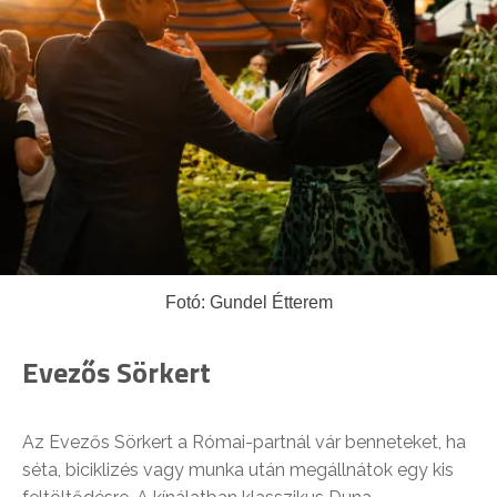
Fotó: Gundel Étterem
Evezős Sörkert
Az Evezős Sörkert a Római-partnál vár benneteket, ha
séta, biciklizés vagy munka után megállnátok egy kis