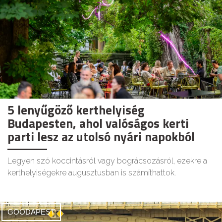
5 lenyűgöző kerthelyiség
Budapesten, ahol valóságos kerti
parti lesz az utolsó nyári napokból
Legyen szó koccintásról vagy bográcsozásról, ezekre a
kerthelyiségekre augusztusban is számíthattok.
GOODAPEST