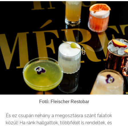
Fotó: Fleischer Restobar
És ez csupán néhány a megosztásra szánt falatok
közül! Ha ránk hallgattok, többfélét is rendeltek, és