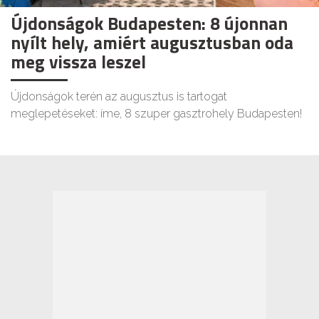
Újdonságok Budapesten: 8 újonnan
nyílt hely, amiért augusztusban oda
meg vissza leszel
Újdonságok terén az augusztus is tartogat
meglepetéseket: íme, 8 szuper gasztrohely Budapesten!