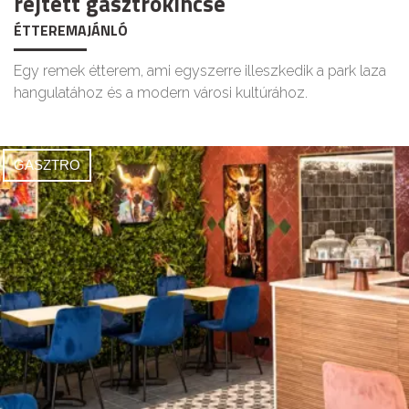
rejtett gasztrokincse
ÉTTEREMAJÁNLÓ
Egy remek étterem, ami egyszerre illeszkedik a park laza
hangulatához és a modern városi kultúrához.
GASZTRO