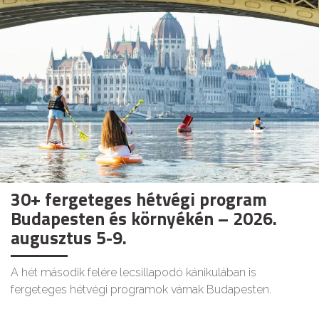
30+ fergeteges hétvégi program
Budapesten és környékén – 2026.
augusztus 5-9.
A hét második felére lecsillapodó kánikulában is
fergeteges hétvégi programok várnak Budapesten.