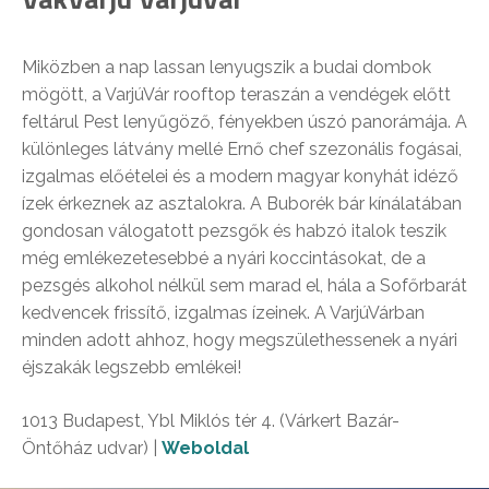
Miközben a nap lassan lenyugszik a budai dombok
mögött, a VarjúVár rooftop teraszán a vendégek előtt
feltárul Pest lenyűgöző, fényekben úszó panorámája. A
különleges látvány mellé Ernő chef szezonális fogásai,
izgalmas előételei és a modern magyar konyhát idéző
ízek érkeznek az asztalokra. A Buborék bár kínálatában
gondosan válogatott pezsgők és habzó italok teszik
még emlékezetesebbé a nyári koccintásokat, de a
pezsgés alkohol nélkül sem marad el, hála a Sofőrbarát
kedvencek frissítő, izgalmas ízeinek. A VarjúVárban
minden adott ahhoz, hogy megszülethessenek a nyári
éjszakák legszebb emlékei!
1013 Budapest, Ybl Miklós tér 4. (Várkert Bazár-
Öntőház udvar) |
Weboldal