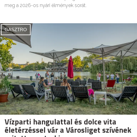
meg a 2026-os nyári élmények sorát.
GASZTRO
Vízparti hangulattal és dolce vita
életérzéssel vár a Városliget szívének