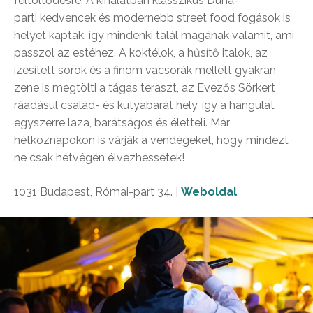
feltöltődésre. A kínálatban klasszikus Duna-
parti kedvencek és modernebb street food fogások is
helyet kaptak, így mindenki talál magának valamit, ami
passzol az estéhez. A koktélok, a hűsítő italok, az
ízesített sörök és a finom vacsorák mellett gyakran
zene is megtölti a tágas teraszt, az Evezős Sörkert
ráadásul család- és kutyabarát hely, így a hangulat
egyszerre laza, barátságos és életteli. Már
hétköznapokon is várják a vendégeket, hogy mindezt
ne csak hétvégén élvezhessétek!
1031 Budapest, Római-part 34. |
Weboldal