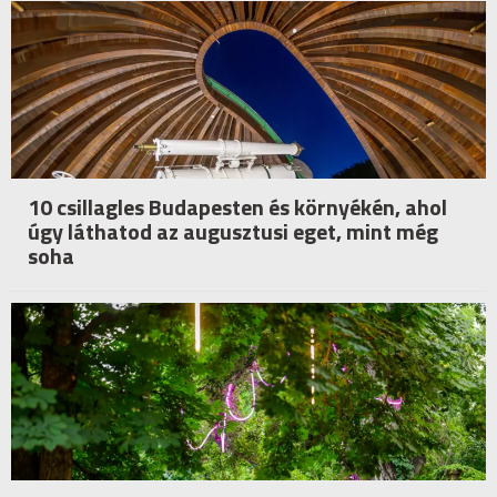
10 csillagles Budapesten és környékén, ahol
úgy láthatod az augusztusi eget, mint még
soha