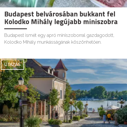
Budapest belvárosában bukkant fel
Kolodko Mihály legújabb miniszobra
Budapest ismét egy apró miniszoborral gazdagodott,
Kolodko Mihály munkásságának köszönhetően.
UTAZÁS