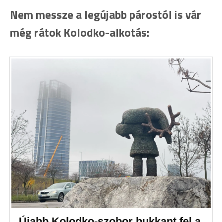
Nem messze a legújabb párostól is vár
még rátok Kolodko-alkotás:
Újabb Kolodko-szobor bukkant fel a