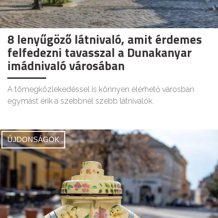
8 lenyűgöző látnivaló, amit érdemes
felfedezni tavasszal a Dunakanyar
imádnivaló városában
A tömegközlekedéssel is könnyen elérhető városban
egymást érik a szebbnél szebb látnivalók.
ÚJDONSÁGOK