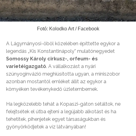
Fotó: Kolodko Art / Facebook
A Lágymányosi-öböl közelében építtette egykor a
legendás „Kis Konstantinápoly” mulatónegyedet
Somossy Károly cirkusz-, orfeum- és
varietéigazgató
. A vállalkozást a nyári
szúnyoginvázió meghiúsította ugyan, a miniszobor
azonban mostantól emléket állít az egykor a
környéken tevékenykedő üzletembernek.
Ha legközelebb tehát a Kopaszi-gáton sétáltok, ne
felejtsétek el útba ejteni a legújabb alkotást és ha
tehetitek, pihenjetek egyet társaságukban és
gyönyörködjetek a víz látványában!