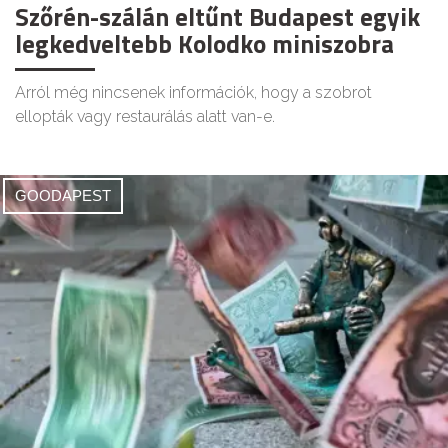
Szőrén-szálán eltűnt Budapest egyik
legkedveltebb Kolodko miniszobra
Arról még nincsenek információk, hogy a szobrot
ellopták vagy restaurálás alatt van-e.
GOODAPEST