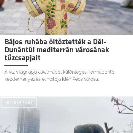
Bájos ruhába öltöztették a Dél-
Dunántúl mediterrán városának
tűzcsapjait
A víz világnapja alkalmából különleges, formabontó
kezdeményezés elindítója idén Pécs városa.
GOODAPEST