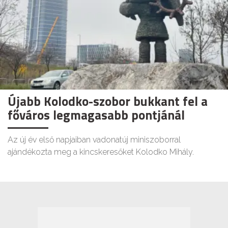
Újabb Kolodko-szobor bukkant fel a
főváros legmagasabb pontjánál
Az új év első napjaiban vadonatúj miniszoborral
ajándékozta meg a kincskeresőket Kolodko Mihály.