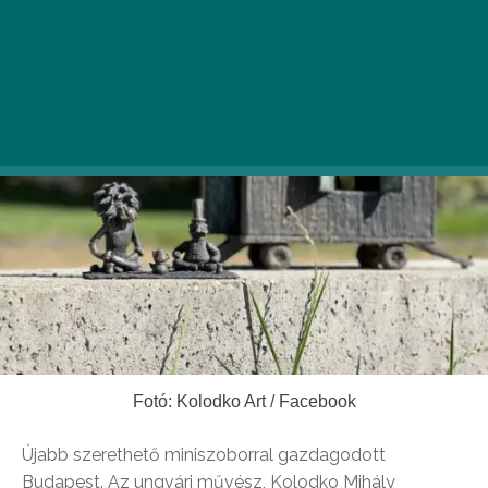
Fotó: Kolodko Art / Facebook
Újabb szerethető miniszoborral gazdagodott
Budapest. Az ungvári művész, Kolodko Mihály