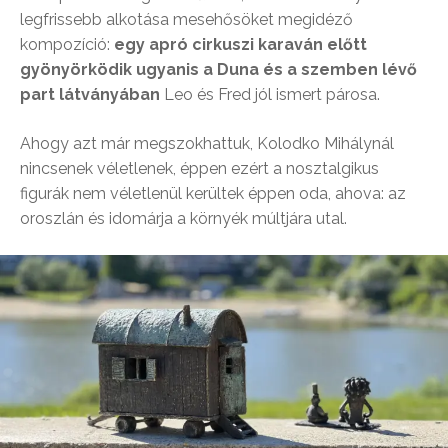
legfrissebb alkotása mesehősöket megidéző
kompozíció:
egy apró cirkuszi karaván előtt
gyönyörködik ugyanis a Duna és a szemben lévő
part látványában
Leo és Fred jól ismert párosa.
Ahogy azt már megszokhattuk, Kolodko Mihálynál
nincsenek véletlenek, éppen ezért a nosztalgikus
figurák nem véletlenül kerültek éppen oda, ahova: az
oroszlán és idomárja a környék múltjára utal.