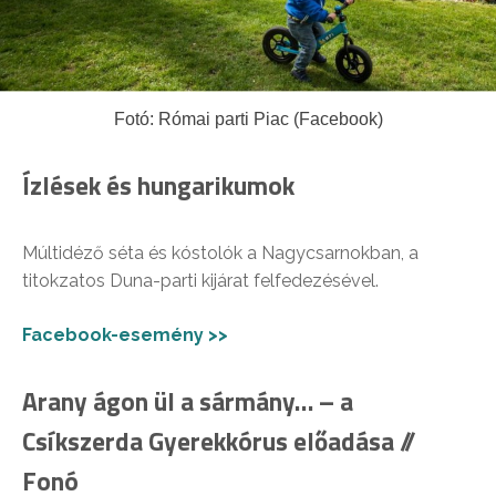
Fotó: Római parti Piac (Facebook)
Ízlések és hungarikumok
Múltidéző séta és kóstolók a Nagycsarnokban, a
titokzatos Duna-parti kijárat felfedezésével.
Facebook-esemény >>
Arany ágon ül a sármány… – a
Csíkszerda Gyerekkórus előadása //
Fonó