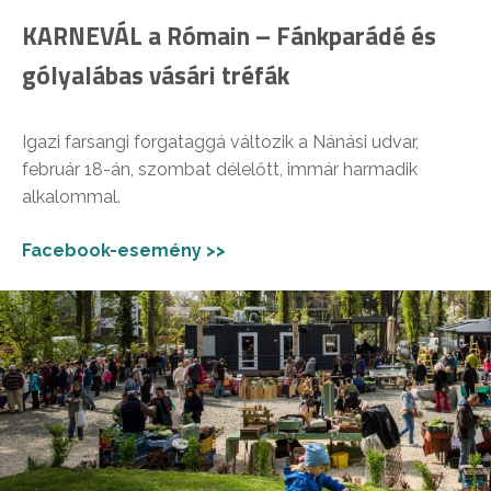
KARNEVÁL a Rómain – Fánkparádé és
gólyalábas vásári tréfák
Igazi farsangi forgataggá változik a Nánási udvar,
február 18-án, szombat délelőtt, immár harmadik
alkalommal.
Facebook-esemény >>