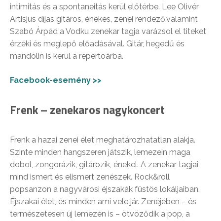
intimitás és a spontaneitás kerül előtérbe. Lee Olivér
Artisjus díjas gitáros, énekes, zenei rendező,valamint
Szabó Árpád a Vodku zenekar tagja varázsol el titeket
érzéki és meglepő előadásával. Gitár, hegedű és
mandolin is kerül a repertoárba.
Facebook-esemény >>
Frenk – zenekaros nagykoncert
Frenk a hazai zenei élet meghatározhatatlan alakja.
Szinte minden hangszeren játszik, lemezein maga
dobol, zongorázik, gitározik, énekel. A zenekar tagjai
mind ismert és elismert zenészek. Rock&roll
popsanzon a nagyvárosi éjszakák füstös lokáljaiban.
Éjszakai élet, és minden ami vele jár. Zenéjében – és
természetesen új lemezén is – ötvöződik a pop, a