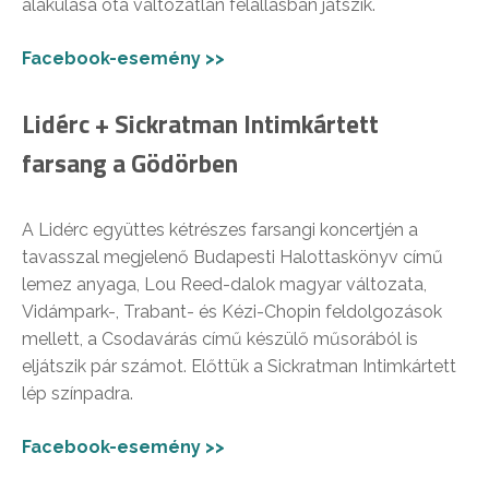
alakulása óta változatlan felállásban játszik.
Facebook-esemény >>
Lidérc + Sickratman Intimkártett
farsang a Gödörben
A Lidérc együttes kétrészes farsangi koncertjén a
tavasszal megjelenő Budapesti Halottaskönyv című
lemez anyaga, Lou Reed-dalok magyar változata,
Vidámpark-, Trabant- és Kézi-Chopin feldolgozások
mellett, a Csodavárás című készülő műsorából is
eljátszik pár számot. Előttük a Sickratman Intimkártett
lép színpadra.
Facebook-esemény >>