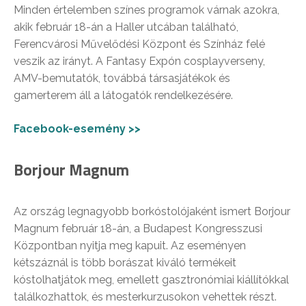
Minden értelemben színes programok várnak azokra,
akik február 18-án a Haller utcában található,
Ferencvárosi Művelődési Központ és Színház felé
veszik az irányt. A Fantasy Expón cosplayverseny,
AMV-bemutatók, továbbá társasjátékok és
gamerterem áll a látogatók rendelkezésére.
Facebook-esemény >>
Borjour Magnum
Az ország legnagyobb borkóstolójaként ismert Borjour
Magnum február 18-án, a Budapest Kongresszusi
Központban nyitja meg kapuit. Az eseményen
kétszáznál is több borászat kiváló termékeit
kóstolhatjátok meg, emellett gasztronómiai kiállítókkal
találkozhattok, és mesterkurzusokon vehettek részt.