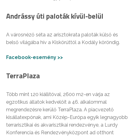
Andrássy úti paloták kívül-belül
A városnéző séta az arisztokrata paloták külső és
belső világába hív a Kiskörúttól a Kodály köröndig.
Facebook-esemény >>
TerraPlaza
Több mint 120 kiállítóval, 2600 m2-en várja az
egzotikus állatok kedvelőit a 46. alkalommal
megrendezésre kerülő TerraPlaza. A piacvezető
kisállatexpónak, ami Közép-Európa egyik legnagyobb
terrarisztikai és akvarisztikai rendezvénye, a Lurdy
Konferencia és Rendezvényközpont ad otthont