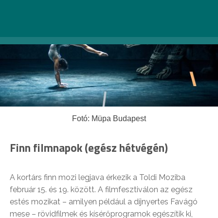
Fotó: Müpa Budapest
Finn filmnapok (egész hétvégén)
A kortárs finn mozi legjava érkezik a Toldi Moziba
február 15. és 19. között. A filmfesztiválon az egész
estés mozikat – amilyen például a díjnyertes Favágó
mese – rövidfilmek és kísérőprogramok egészítik ki,