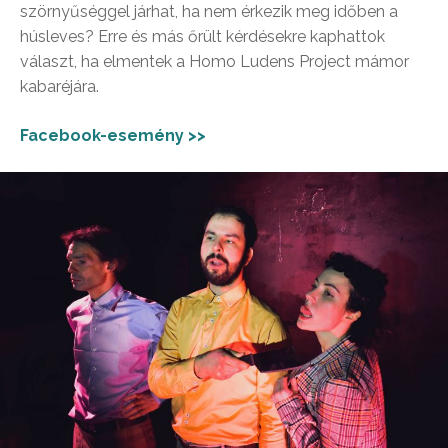
szörnyűséggel járhat, ha nem érkezik meg időben a
húsleves? Erre és más őrült kérdésekre kaphattok
választ, ha elmentek a Homo Ludens Project mámor
kabaréjára.
Facebook-esemény >>