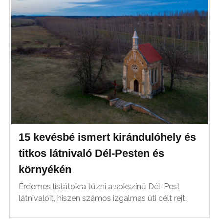
15 kevésbé ismert kirándulóhely és
titkos látnivaló Dél-Pesten és
környékén
Érdemes listátokra tűzni a sokszínű Dél-Pest
látnivalóit, hiszen számos izgalmas úti célt rejt.