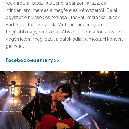
rock’n’roll, a klasszikus zene, a sanzon, a jazz, és
minden, ami mentes a megfelelési kényszertől. Dalai
egyszerre nőiesek és férfiasak, lágyak, melankolikusak,
vadak, erőtől feszülőek. Mint mi, mindannyian.
Legújabb nagylemeze, az Abszolút szabadon 2022 év
végén jelent meg, ezek a dalok adják a mostani koncert
gerincét.
Facebook-esemény >>