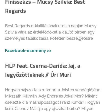
Finisszázs – Mucsy Szilvia: Best
Regards
Best Regards c. kiállításának utolsó napján Mucsy
Szilvia várja az érdeklődőket a kiállító térben egy
személyes találkozásra, kötetlen beszélgetésre.
Facebook-esemény >>
HLP feat. Cserna-Darida: Jaj, a
legyőzötteknek // Úri Muri
Hogyan hajszolta a mámort a Jóisten vendéglőjébe
Mikszáth Kálmán, Ady Endre és Jókai Mór? Miként
cselezte ki a másnaposságot Franz Kafka? Hogyan
kerül Csehov Másája egy éjszakai bárba? Milyen