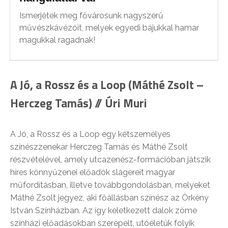
Ismerjétek meg fővárosunk nagyszerű
művészkávézóit, melyek egyedi bájukkal hamar
magukkal ragadnak!
A Jó, a Rossz és a Loop (Máthé Zsolt –
Herczeg Tamás) // Úri Muri
A Jó, a Rossz és a Loop egy kétszemélyes
színészzenekar Herczeg Tamás és Máthé Zsolt
részvételével, amely utcazenész-formációban játszik
híres könnyűzenei előadók slágereit magyar
műfordításban, illetve továbbgondolásban, melyeket
Máthé Zsolt jegyez, aki főállásban színész az Örkény
István Színházban. Az így keletkezett dalok zöme
színházi előadásokban szerepelt, utóéletük folyik