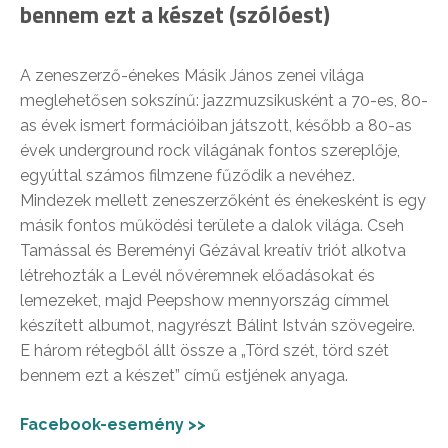
bennem ezt a készet (szólóest)
A zeneszerző-énekes Másik János zenei világa
meglehetősen sokszínű: jazzmuzsikusként a 70-es, 80-
as évek ismert formációiban játszott, később a 80-as
évek underground rock világának fontos szereplője,
egyúttal számos filmzene fűződik a nevéhez.
Mindezek mellett zeneszerzőként és énekesként is egy
másik fontos működési területe a dalok világa. Cseh
Tamással és Bereményi Gézával kreatív triót alkotva
létrehozták a Levél nővéremnek előadásokat és
lemezeket, majd Peepshow mennyország címmel
készített albumot, nagyrészt Bálint István szövegeire.
E három rétegből állt össze a „Törd szét, törd szét
bennem ezt a készet” című estjének anyaga.
Facebook-esemény >>