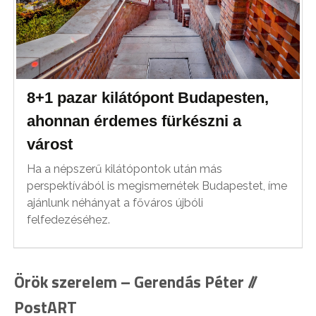
8+1 pazar kilátópont Budapesten,
ahonnan érdemes fürkészni a
várost
Ha a népszerű kilátópontok után más
perspektívából is megismernétek Budapestet, íme
ajánlunk néhányat a főváros újbóli
felfedezéséhez.
Örök szerelem – Gerendás Péter //
PostART