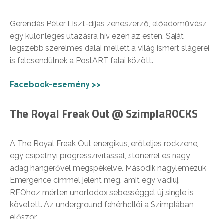
Gerendás Péter Liszt-díjas zeneszerző, előadóművész
egy különleges utazásra hív ezen az esten. Saját
legszebb szerelmes dalai mellett a világ ismert slágerei
is felcsendülnek a PostART falai között.
Facebook-esemény >>
The Royal Freak Out @ SzimplaROCKS
A The Royal Freak Out energikus, erőteljes rockzene,
egy csipetnyi progresszivitással, stonerrel és nagy
adag hangerővel megspékelve. Második nagylemezük
Emergence címmel jelent meg, amit egy vadiúj,
RFOhoz mérten unortodox sebességgel új single is
követett. Az underground fehérhollói a Szimplában
először.