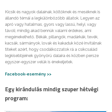
Kicsik és nagyok dalainak, költőknek és meséknek is
állandó témái a legkülönbözőbb állatok. Legyen az
apró vagy hatalmas, gyors vagy lassú, helyi, vagy
távoli, mindig akad bennük valami érdekes, ami
megénekelhető. Békák, pillangók, madárkák, tevék,
kacsák, sármányok, lovak és kakaduk közé invitálnak
titeket azért, hogy csodálkozzatok rá a csíkcsalád
legkisebbjeinek gyönyörű dalaira és közben persze
egyszer-egyszer velük is énekeljetek.
Facebook-esemény >>
Egy kirándulás mindig szuper hétvégi
program: