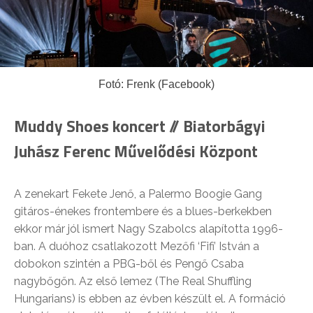
Fotó: Frenk (Facebook)
Muddy Shoes koncert // Biatorbágyi
Juhász Ferenc Művelődési Központ
A zenekart Fekete Jenő, a Palermo Boogie Gang
gitáros-énekes frontembere és a blues-berkekben
ekkor már jól ismert Nagy Szabolcs alapította 1996-
ban. A duóhoz csatlakozott Mezőfi ‘Fifi’ István a
dobokon szintén a PBG-ből és Pengő Csaba
nagybőgőn. Az első lemez (The Real Shuffling
Hungarians) is ebben az évben készült el. A formáció