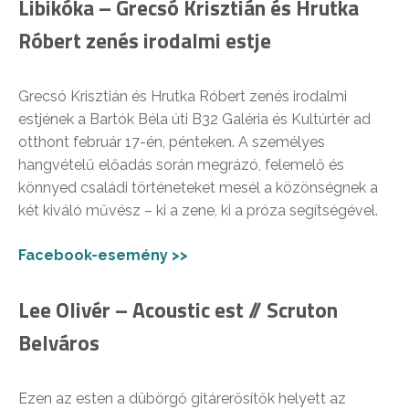
Libikóka – Grecsó Krisztián és Hrutka
Róbert zenés irodalmi estje
Grecsó Krisztián és Hrutka Róbert zenés irodalmi
estjének a Bartók Béla úti B32 Galéria és Kultúrtér ad
otthont február 17-én, pénteken. A személyes
hangvételű előadás során megrázó, felemelő és
könnyed családi történeteket mesél a közönségnek a
két kiváló művész – ki a zene, ki a próza segítségével.
Facebook-esemény >>
Lee Olivér – Acoustic est // Scruton
Belváros
Ezen az esten a dübörgő gitárerősítők helyett az