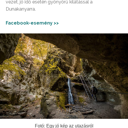
vezet, jó idő esetén gyönyörű kilátással a
Dunakanyarra.
Facebook-esemény >>
Fotó: Egy jó kép az utazásról