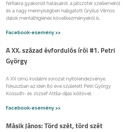
férfiakra gyakorolt hatásairól, a játszótér szellemeiről
és a nagy mennyiségben hallgatott Gryllus Vilmos
dalok mentálhigiénés következményeiről is.
Facebook-esemény >>
A XX. század évfordulós írói #1. Petri
György
A XX című irodalmi sorozat nyitórendezvénye,
fókuszban az idén 80 éve született Petri György
Kossuth- és József Attila-díjas költővel.
Facebook-esemény >>
Másik János: Törd szét, törd szét