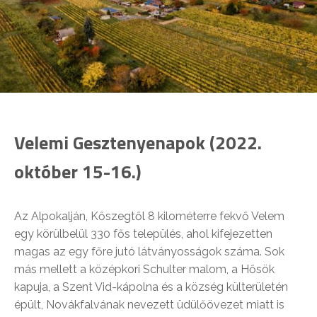
Velemi Gesztenyenapok (2022.
október 15-16.)
Az Alpokalján, Kőszegtől 8 kilométerre fekvő Velem
egy körülbelül 330 fős település, ahol kifejezetten
magas az egy főre jutó látványosságok száma. Sok
más mellett a középkori Schulter malom, a Hősök
kapuja, a Szent Vid-kápolna és a község külterületén
épült, Novákfalvának nevezett üdülőövezet miatt is