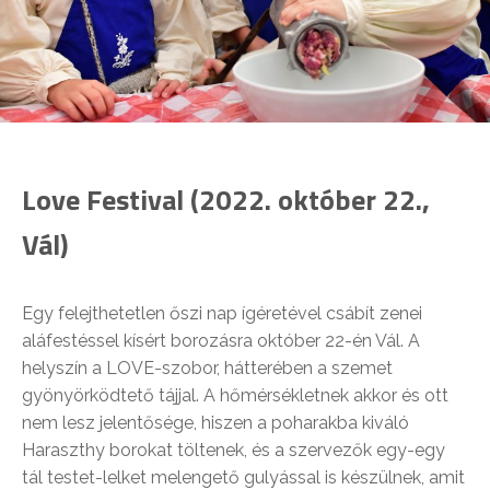
Love Festival (2022. október 22.,
Vál)
Egy felejthetetlen őszi nap ígéretével csábít zenei
aláfestéssel kísért borozásra október 22-én Vál. A
helyszín a LOVE-szobor, hátterében a szemet
gyönyörködtető tájjal. A hőmérsékletnek akkor és ott
nem lesz jelentősége, hiszen a poharakba kiváló
Haraszthy borokat töltenek, és a szervezők egy-egy
tál testet-lelket melengető gulyással is készülnek, amit