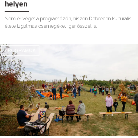
helyen
Nem ér véget a programözön, hiszen Debrecen kulturális
élete izgalmas csemegéket ígér ősszel is.
PROGRAMOK