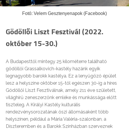
Fotó: Velem Gesztenyenapok (Facebook)
Gödöllői Liszt Fesztivál (2022.
október 15-30.)
A Budapesttől mintegy 25 kilométerre található
gödöllői Grassalkovich-kastély hazánk egyik
legnagyobb barokk kastélya. Ez a lenyűgöző épület
lesz a helyszíne október 15-től egészen 30-ig a híres
Gödöllői Liszt Fesztiválnak, amely 211 éve született,
világhírű zeneszerzőnk emléke és munkássága előtt
tiszteleg. A Királyi Kastély kulturális
rendezvénysorozatának őszi állomásaként több
helyszínen, például a Mária Valéria-szalonban, a
Díszteremben és a Barokk Színházban szerveznek