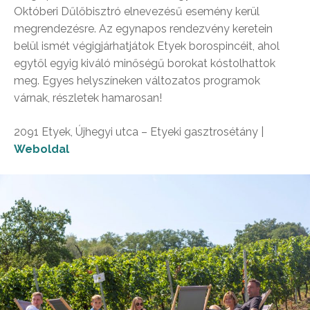
Októberi Dűlőbisztró elnevezésű esemény kerül
megrendezésre. Az egynapos rendezvény keretein
belül ismét végigjárhatjátok Etyek borospincéit, ahol
egytől egyig kiváló minőségű borokat kóstolhattok
meg. Egyes helyszíneken változatos programok
várnak, részletek hamarosan!
2091 Etyek, Újhegyi utca – Etyeki gasztrosétány |
Weboldal