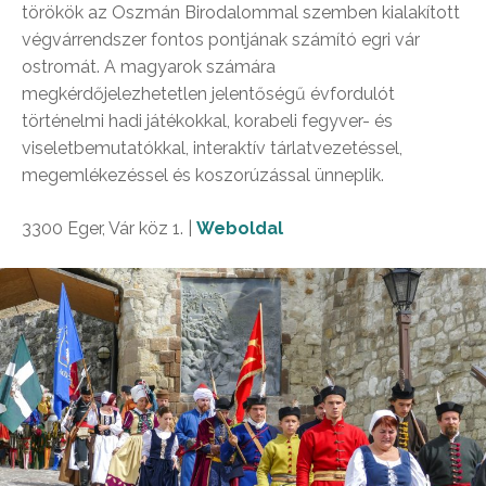
törökök az Oszmán Birodalommal szemben kialakított
végvárrendszer fontos pontjának számító egri vár
ostromát. A magyarok számára
megkérdőjelezhetetlen jelentőségű évfordulót
történelmi hadi játékokkal, korabeli fegyver- és
viseletbemutatókkal, interaktív tárlatvezetéssel,
megemlékezéssel és koszorúzással ünneplik.
3300 Eger, Vár köz 1. |
Weboldal