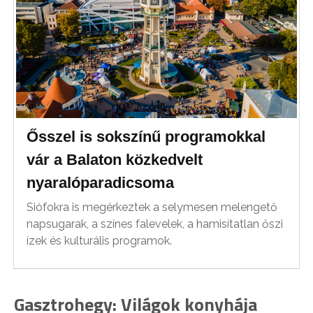
Ősszel is sokszínű programokkal
vár a Balaton közkedvelt
nyaralóparadicsoma
Siófokra is megérkeztek a selymesen melengető
napsugarak, a színes falevelek, a hamisítatlan őszi
ízek és kulturális programok.
Gasztrohegy: Világok konyhája