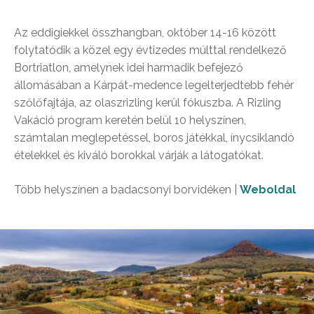
Az eddigiekkel összhangban, október 14-16 között
folytatódik a közel egy évtizedes múlttal rendelkező
Bortriatlon, amelynek idei harmadik befejező
állomásában a Kárpát-medence legelterjedtebb fehér
szőlőfajtája, az olaszrizling kerül fókuszba. A Rizling
Vakáció program keretén belül 10 helyszínen,
számtalan meglepetéssel, boros játékkal, ínycsiklandó
ételekkel és kiváló borokkal várják a látogatókat.
Több helyszínen a badacsonyi borvidéken |
Weboldal