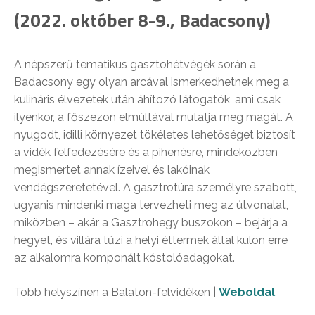
(2022. október 8-9., Badacsony)
A népszerű tematikus gasztohétvégék során a
Badacsony egy olyan arcával ismerkedhetnek meg a
kulináris élvezetek után áhítozó látogatók, ami csak
ilyenkor, a főszezon elmúltával mutatja meg magát. A
nyugodt, idilli környezet tökéletes lehetőséget biztosít
a vidék felfedezésére és a pihenésre, mindeközben
megismertet annak ízeivel és lakóinak
vendégszeretetével. A gasztrotúra személyre szabott,
ugyanis mindenki maga tervezheti meg az útvonalat,
miközben – akár a Gasztrohegy buszokon – bejárja a
hegyet, és villára tűzi a helyi éttermek által külön erre
az alkalomra komponált kóstolóadagokat.
Több helyszínen a Balaton-felvidéken |
Weboldal