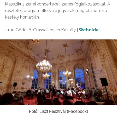
klasszikus zenei koncerteket, zenés foglalkozásokat. A
részletes program, illetve a jegyárak megtalálhatók a
kastély honlapján.
2100 Gödöllő, Grassalkovich Kastély |
Weboldal
Fotó: Liszt Fesztivál (Facebook)