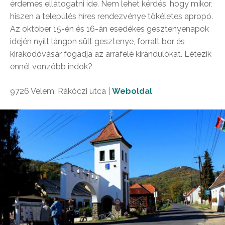
érdemes ellátogatni ide. Nem lehet kérdés, hogy mikor,
hiszen a település híres rendezvénye tökéletes apropó.
Az október 15-én és 16-án esedékes gesztenyenapok
idején nyílt lángon sült gesztenye, forralt bor és
kirakodóvásár fogadja az arrafelé kirándulókat. Létezik
ennél vonzóbb indok?
9726 Velem, Rákóczi utca |
Weboldal