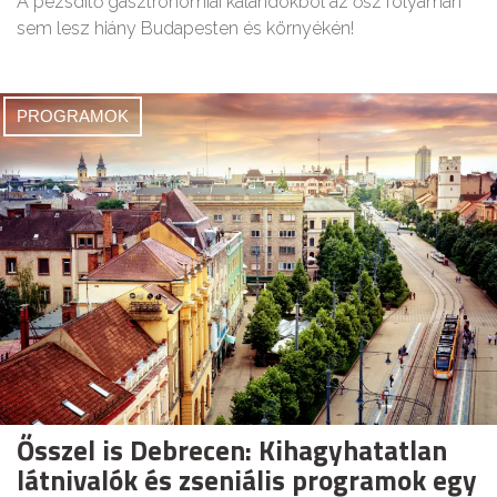
A pezsdítő gasztronómiai kalandokból az ősz folyamán
sem lesz hiány Budapesten és környékén!
PROGRAMOK
Ősszel is Debrecen: Kihagyhatatlan
látnivalók és zseniális programok egy