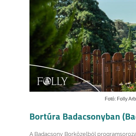
Fotó: Folly A
Bortúra Badacsonyban (Bad
A Badacsony Borközelből programsorozat