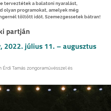
 terveztétek a balatoni nyaralást,
jd olyan programokat, amelyek még
gernél töltött időt. Szemezgessetek bátran!
i partján
, 2022. július 11. – augusztus
n Érdi Tamás zongoraművésszel és