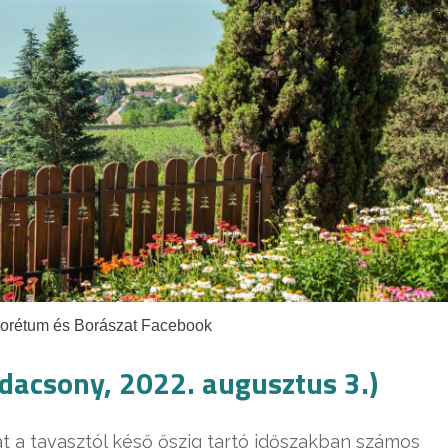
rborétum és Borászat Facebook
acsony, 2022. augusztus 3.)
 a tavasztól késő őszig tartó időszakban számos