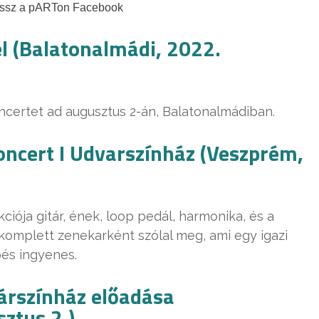
assz a pARTon Facebook
l (Balatonalmádi, 2022.
certet ad augusztus 2-án, Balatonalmádiban.
oncert I Udvarszínház (Veszprém,
iója gitár, ének, loop pedál, harmonika, és a
komplett zenekarként szólal meg, ami egy igazi
és ingyenes.
árszínház előadása
ztus 2.)