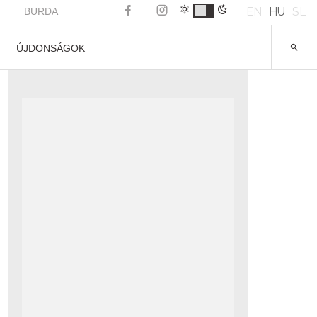
EN
HU
SL
BURDA
ÚJDONSÁGOK