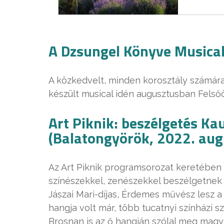
A Dzsungel Könyve Musical 
A közkedvelt, minden korosztály számára
készült musical idén augusztusban Felsőö
Art Piknik: beszélgetés K
(Balatongyörök, 2022. aug
Az Art Piknik programsorozat keretében i
színészekkel, zenészekkel beszélgetnek 
Jászai Mari-díjas, Érdemes művész lesz 
hangja volt már, több tucatnyi színházi 
Brosnan is az ő hangján szólal meg magya