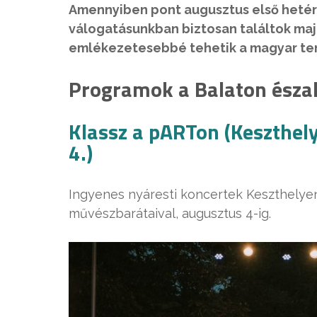
Amennyiben pont augusztus első hetére
válogatásunkban biztosan találtok ma
emlékezetesebbé tehetik a magyar ten
Programok a Balaton észak
Klassz a pARTon (Keszthely
4.)
Ingyenes nyáresti koncertek Keszthelye
művészbarátaival, augusztus 4-ig.