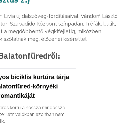
 Lívia új dalszöveg-fordításaival, Vándorfi László
ton Szabadidő Központ színpadán. Tréfák, bulik,
ját a megdöbbentő végkifejletig, miközben
 szólalnak meg, élőzenei kísérettel.
 Balatonfüredről:
os biciklis körtúra tárja
alatonfüred-környéki
romantikáját
áros körtúra hossza mindössze
ter, látnivalókban azonban nem
ik.