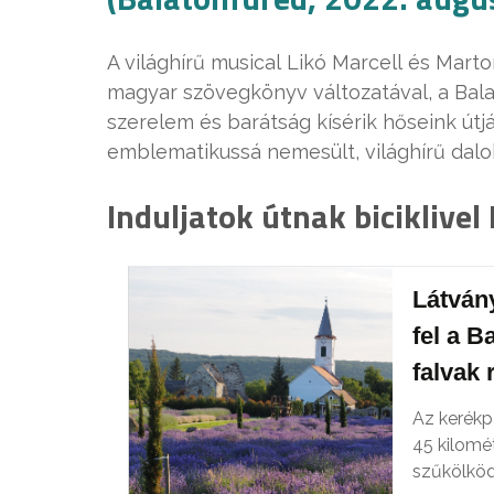
A világhírű musical Likó Marcell és Marton
magyar szövegkönyv változatával, a Bala
szerelem és barátság kísérik hőseink út
emblematikussá nemesült, világhírű dalok
Induljatok útnak biciklivel
Látvány
fel a B
falvak 
Az kerékp
45 kilomé
szűkölköd