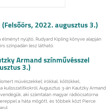
(Felsőörs, 2022. augusztus 3.)
 élményt nyújtó, Rudyard Kipling könyve alapján
rs színpadán lesz látható.
autzky Armand színművésszel
usztus 3.)
smert művészekkel; írókkal, költőkkel,
a kulisszatitkokról. Augusztus 3-án Kautzky Armand
a vendégük, aki számtalan magyar rádiócsatorna
szereppel a háta mögött, és többek közt Pierce
rul.