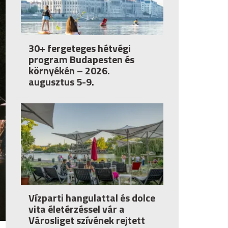
30+ fergeteges hétvégi
program Budapesten és
környékén – 2026.
augusztus 5-9.
Vízparti hangulattal és dolce
vita életérzéssel vár a
Városliget szívének rejtett