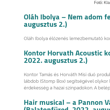
Fotó: Kl
Oláh Ibolya – Nem adom fe
augusztus 2.)
Oláh Ibolya élőzenés lemezbemutató kon
Kontor Horvath Acoustic k
2022. augusztus 2.)
Kontor Tamás és Horváth Misi duó produkc
lábdob (Stomp Box) segítségével olykor 
érdekesség a hazai színpadokon. A belép
Hair musical – a Pannon V
(Balatonfüred, 2022. augus