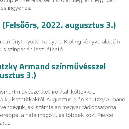
komplett zenekarként szólal meg, ami egy igazi
és ingyenes.
(Felsőörs, 2022. augusztus 3.)
 élményt nyújtó, Rudyard Kipling könyve alapján
rs színpadán lesz látható.
autzky Armand színművésszel
usztus 3.)
smert művészekkel; írókkal, költőkkel,
a kulisszatitkokról. Augusztus 3-án Kautzky Armand
a vendégük, aki számtalan magyar rádiócsatorna
szereppel a háta mögött, és többek közt Pierce
rul.