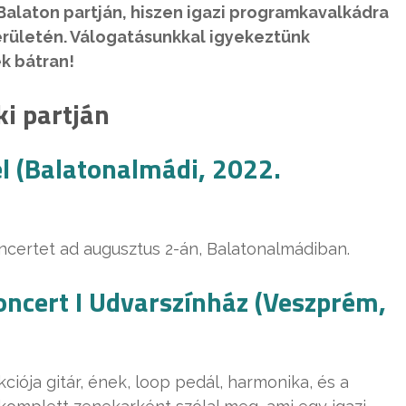
alaton partján, hiszen igazi programkavalkádra
erületén. Válogatásunkkal igyekeztünk
k bátran!
i partján
l (Balatonalmádi, 2022.
certet ad augusztus 2-án, Balatonalmádiban.
oncert I Udvarszínház (Veszprém,
iója gitár, ének, loop pedál, harmonika, és a