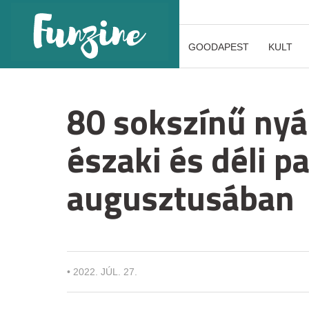
GOODAPEST
KULT
80 sokszínű nyá
északi és déli p
augusztusában
•
2022. JÚL. 27.