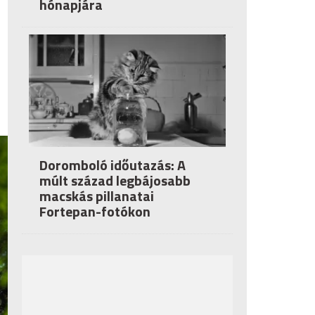
hónapjára
Doromboló időutazás: A
múlt század legbájosabb
macskás pillanatai
Fortepan-fotókon