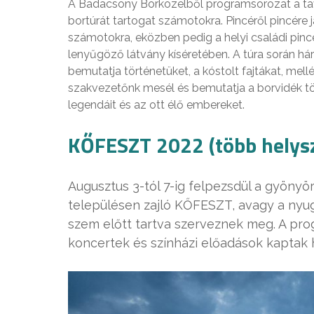
A Badacsony Borközelből programsorozat a ta
bortúrát tartogat számotokra. Pincéről pincére 
számotokra, eközben pedig a helyi családi pin
lenyűgöző látvány kíséretében. A túra során há
bemutatja történetüket, a kóstolt fajtákat, mellé
szakvezetőnk mesél és bemutatja a borvidék tö
legendáit és az ott élő embereket.
KŐFESZT 2022 (több helysz
Augusztus 3-tól 7-ig felpezsdül a gyöny
településen zajló KŐFESZT, avagy a nyug
szem előtt tartva szerveznek meg. A pro
koncertek és színházi előadások kaptak 