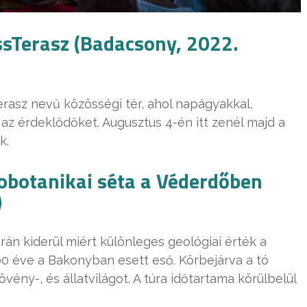
issTerasz (Badacsony, 2022.
erasz nevű közösségi tér, ahol napágyakkal,
az érdeklődőket. Augusztus 4-én itt zenél majd a
k.
obotanikai séta a Véderdőben
)
án kiderül miért különleges geológiai érték a
000 éve a Bakonyban esett eső. Körbejárva a tó
övény-, és állatvilágot. A túra időtartama körülbelül