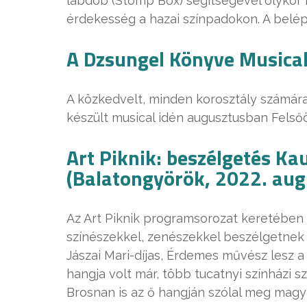
lábdob (Stomp Box) segítségével olykor 
érdekesség a hazai színpadokon. A belép
A Dzsungel Könyve Musical 
A közkedvelt, minden korosztály számára
készült musical idén augusztusban Felsőö
Art Piknik: beszélgetés K
(Balatongyörök, 2022. aug
Az Art Piknik programsorozat keretében i
színészekkel, zenészekkel beszélgetnek 
Jászai Mari-díjas, Érdemes művész lesz 
hangja volt már, több tucatnyi színházi 
Brosnan is az ő hangján szólal meg magya