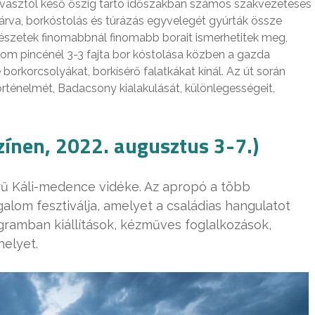
vasztól késő őszig tartó időszakban számos szakvezetéses
járva, borkóstolás és túrázás egyvelegét gyúrták össze
cészetek finomabbnál finomabb borait ismerhetitek meg,
rom pincénél 3-3 fajta bor kóstolása közben a gazda
 borkorcsolyákat, borkísérő falatkákat kínál. Az út során
rténelmét, Badacsony kialakulását, különlegességeit,
ínen, 2022. augusztus 3-7.)
örű Káli-medence vidéke. Az apropó a több
alom fesztiválja, amelyet a családias hangulatot
gramban kiállítások, kézműves foglalkozások,
helyet.