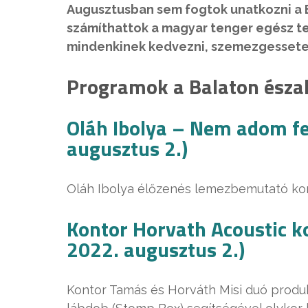
Augusztusban sem fogtok unatkozni a B
számíthattok a magyar tenger egész t
mindenkinek kedvezni, szemezgessete
Programok a Balaton észak
Oláh Ibolya – Nem adom fe
augusztus 2.)
Oláh Ibolya élőzenés lemezbemutató kon
Kontor Horvath Acoustic k
2022. augusztus 2.)
Kontor Tamás és Horváth Misi duó produkc