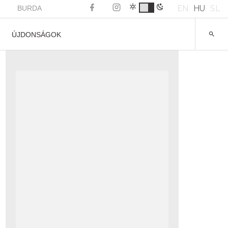
EN
HU
SL
BURDA
ÚJDONSÁGOK