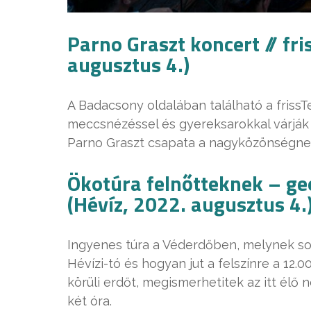
Parno Graszt koncert // fr
augusztus 4.)
A Badacsony oldalában található a frissT
meccsnézéssel és gyereksarokkal várják 
Parno Graszt csapata a nagyközönségne
Ökotúra felnőtteknek – ge
(Hévíz, 2022. augusztus 4.
Ingyenes túra a Véderdőben, melynek sor
Hévízi-tó és hogyan jut a felszínre a 12.
körüli erdőt, megismerhetitek az itt élő n
két óra.