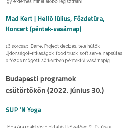
így érdemes minél előbb regisztrálni.
Mad Kert | Helló Július, Főzdetúra,
Koncert (péntek-vasárnap)
16 sörcsap, Barrel Project decizés, tele hűtők,
újdonságok-ritkaságok, food truck, soft serve, napsütés
a főzde mögötti sörkertben péntektől vasárnapig.
Budapesti programok
csütörtökön (2022. június 30.)
SUP ‘N Yoga
Jóga óra majd rövid oktatást követően SUP-túra a