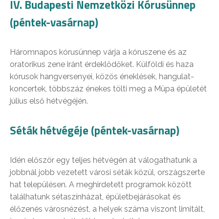
IV. Budapesti Nemzetközi Kórusünnep
(péntek-vasárnap)
Háromnapos kórusünnep várja a kóruszene és az
oratorikus zene iránt érdeklődőket. Külföldi és haza
kórusok hangversenyei, közös éneklések, hangulat-
koncertek, többszáz énekes tölti meg a Müpa épületét
július első hétvégéjén.
Séták hétvégéje (péntek-vasárnap)
Idén először egy teljes hétvégén át válogathatunk a
jobbnál jobb vezetett városi séták közül, országszerte
hat településen. A meghirdetett programok között
találhatunk sétaszínházat, épületbejárásokat és
élőzenés városnézést, a helyek száma viszont limitált,