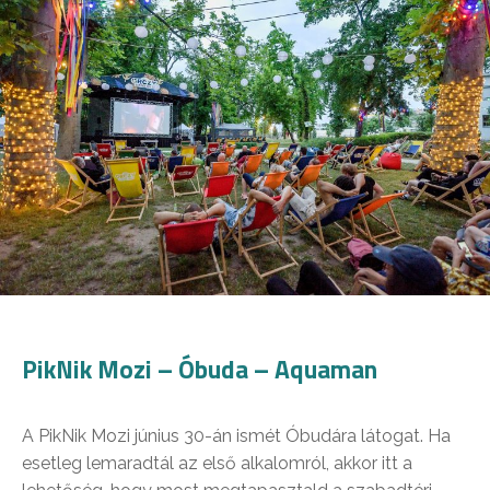
PikNik Mozi – Óbuda – Aquaman
A PikNik Mozi június 30-án ismét Óbudára látogat. Ha
esetleg lemaradtál az első alkalomról, akkor itt a