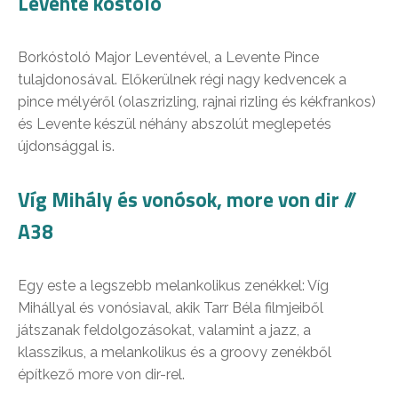
Levente kóstoló
Borkóstoló Major Leventével, a Levente Pince
tulajdonosával. Előkerülnek régi nagy kedvencek a
pince mélyéről (olaszrizling, rajnai rizling és kékfrankos)
és Levente készül néhány abszolút meglepetés
újdonsággal is.
Víg Mihály és vonósok, more von dir //
A38
Egy este a legszebb melankolikus zenékkel: Víg
Mihállyal és vonósiaval, akik Tarr Béla filmjeiből
játszanak feldolgozásokat, valamint a jazz, a
klasszikus, a melankolikus és a groovy zenékből
építkező more von dir-rel.