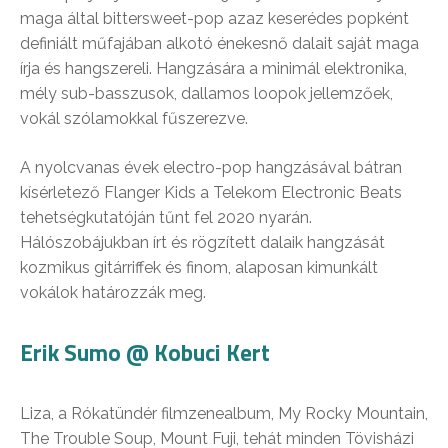
maga által bittersweet-pop azaz keserédes popként
definiált műfajában alkotó énekesnő dalait saját maga
írja és hangszereli. Hangzására a minimál elektronika,
mély sub-basszusok, dallamos loopok jellemzőek,
vokál szólamokkal fűszerezve.
A nyolcvanas évek electro-pop hangzásával bátran
kísérletező Flanger Kids a Telekom Electronic Beats
tehetségkutatóján tűnt fel 2020 nyarán.
Hálószobájukban írt és rögzített dalaik hangzását
kozmikus gitárriffek és finom, alaposan kimunkált
vokálok határozzák meg.
Erik Sumo @ Kobuci Kert
Liza, a Rókatündér filmzenealbum, My Rocky Mountain,
The Trouble Soup, Mount Fuji, tehát minden Tövisházi