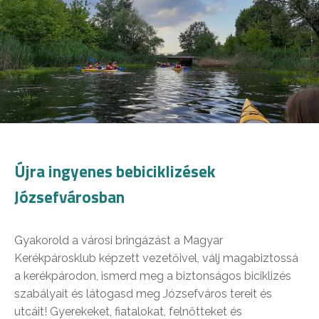
Újra ingyenes bebiciklizések
Józsefvárosban
Gyakorold a városi bringázást a Magyar
Kerékpárosklub képzett vezetőivel, válj magabiztossá
a kerékpárodon, ismerd meg a biztonságos biciklizés
szabályait és látogasd meg Józsefváros tereit és
utcáit! Gyerekeket, fiatalokat, felnőtteket és