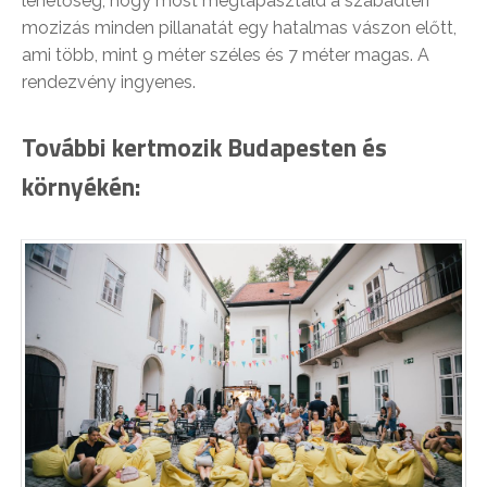
lehetőség, hogy most megtapasztald a szabadtéri
mozizás minden pillanatát egy hatalmas vászon előtt,
ami több, mint 9 méter széles és 7 méter magas. A
rendezvény ingyenes.
További kertmozik Budapesten és
környékén: