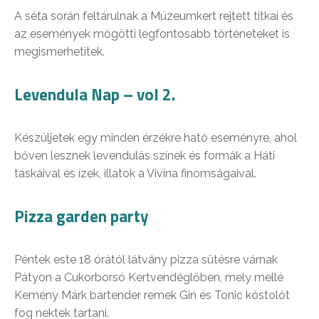
A séta során feltárulnak a Múzeumkert rejtett titkai és
az események mögötti legfontosabb történeteket is
megismerhetitek.
Levendula Nap – vol 2.
Készüljetek egy minden érzékre ható eseményre, ahol
bőven lesznek levendulás színek és formák a Háti
táskáival és ízek, illatok a Vivina finomságaival.
Pizza garden party
Péntek este 18 órától látvány pizza sütésre várnak
Pátyon a Cukorborsó Kertvendéglőben, mely mellé
Kemény Márk bartender remek Gin és Tonic kóstolót
fog nektek tartani.