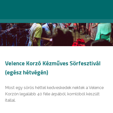
Velence Korzó Kézműves Sörfesztivál
(egész hétvégén)
Most egy sörös héttel kedveskedek nektek a Velence
Korzón legalább 40 féle árpából, komlóból készült
itallal.