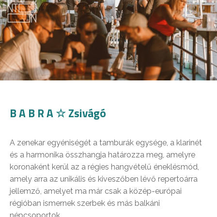
B A B R A ☆ Zsivágó
A zenekar egyéniségét a tamburák egysége, a klarinét
és a harmonika összhangja határozza meg, amelyre
koronaként kerül az a régies hangvételű éneklésmód,
amely arra az unikális és kiveszőben lévő repertoárra
jellemző, amelyet ma már csak a közép-európai
régióban ismernek szerbek és más balkáni
népcsoportok.