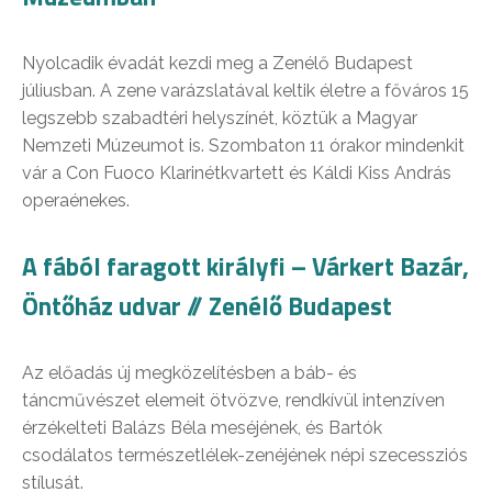
Nyolcadik évadát kezdi meg a Zenélő Budapest
júliusban. A zene varázslatával keltik életre a főváros 15
legszebb szabadtéri helyszínét, köztük a Magyar
Nemzeti Múzeumot is. Szombaton 11 órakor mindenkit
vár a Con Fuoco Klarinétkvartett és Káldi Kiss András
operaénekes.
A fából faragott királyfi – Várkert Bazár,
Öntőház udvar // Zenélő Budapest
Az előadás új megközelítésben a báb- és
táncművészet elemeit ötvözve, rendkívül intenzíven
érzékelteti Balázs Béla meséjének, és Bartók
csodálatos természetlélek-zenéjének népi szecessziós
stílusát.