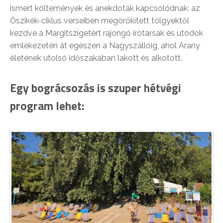
ismert költemények és anekdoták kapcsolódnak: az
Őszikék-ciklus verseiben megörökített tölgyektől
kezdve a Margitszigetért rajongó írótársak és utódok
emlékezetén át egészen a Nagyszállóig, ahol Arany
életének utolsó időszakában lakott és alkotott.
Egy bográcsozás is szuper hétvégi
program lehet: