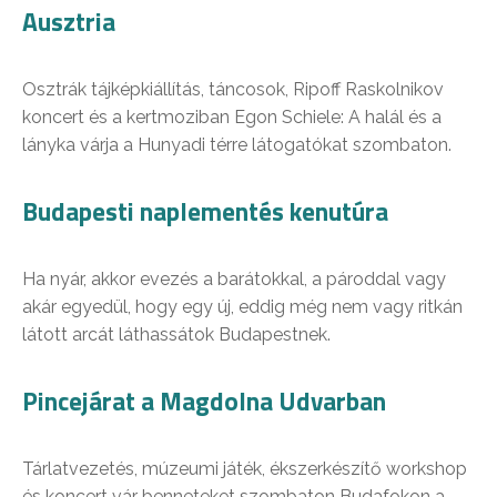
Ausztria
Osztrák tájképkiállítás, táncosok, Ripoff Raskolnikov
koncert és a kertmoziban Egon Schiele: A halál és a
lányka várja a Hunyadi térre látogatókat szombaton.
Budapesti naplementés kenutúra
Ha nyár, akkor evezés a barátokkal, a pároddal vagy
akár egyedül, hogy egy új, eddig még nem vagy ritkán
látott arcát láthassátok Budapestnek.
Pincejárat a Magdolna Udvarban
Tárlatvezetés, múzeumi játék, ékszerkészítő workshop
és koncert vár benneteket szombaton Budafokon a