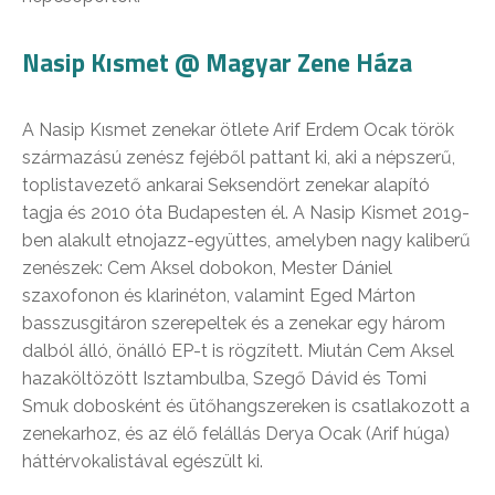
Nasip Kısmet @ Magyar Zene Háza
A Nasip Kısmet zenekar ötlete Arif Erdem Ocak török
származású zenész fejéből pattant ki, aki a népszerű,
toplistavezető ankarai Seksendört zenekar alapító
tagja és 2010 óta Budapesten él. A Nasip Kismet 2019-
ben alakult etnojazz-együttes, amelyben nagy kaliberű
zenészek: Cem Aksel dobokon, Mester Dániel
szaxofonon és klarinéton, valamint Eged Márton
basszusgitáron szerepeltek és a zenekar egy három
dalból álló, önálló EP-t is rögzített. Miután Cem Aksel
hazaköltözött Isztambulba, Szegő Dávid és Tomi
Smuk dobosként és ütőhangszereken is csatlakozott a
zenekarhoz, és az élő felállás Derya Ocak (Arif húga)
háttérvokalistával egészült ki.