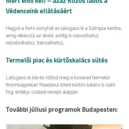
Mert enni kell – azaz Közös lábos a
Védenceink ellátásáért
Hagyd a forró konyhát és látogass ki a Szimpla kertbe,
amíg elkészül az ebéd, addig is nassolhatsz,
nézelődhetsz, trécselhetsz.
Termelői piac és kürtőskalács sütés
Látogass el ide és töltsd meg a kosarad termelői
finomságokkal! Ráadásul isteni kürtős kalács is sülni
fog, erdélyi, családi recept alapján.
További júliusi programok Budapesten: