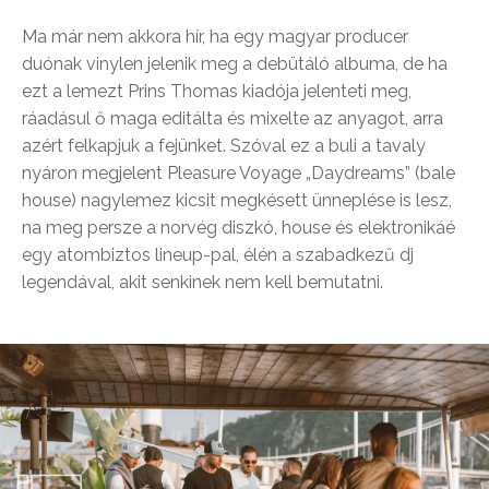
Ma már nem akkora hír, ha egy magyar producer
duónak vinylen jelenik meg a debütáló albuma, de ha
ezt a lemezt Prins Thomas kiadója jelenteti meg,
ráadásul ő maga editálta és mixelte az anyagot, arra
azért felkapjuk a fejünket. Szóval ez a buli a tavaly
nyáron megjelent Pleasure Voyage „Daydreams” (bale
house) nagylemez kicsit megkésett ünneplése is lesz,
na meg persze a norvég diszkó, house és elektronikáé
egy atombiztos lineup-pal, élén a szabadkezű dj
legendával, akit senkinek nem kell bemutatni.