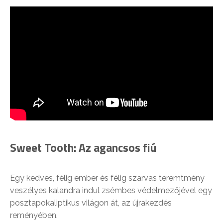
Sweet Tooth: Az agancsos fiú
Egy kedves, félig ember és félig szarvas teremtmény
veszélyes kalandra indul zsémbes védelmezőjével egy
posztapokaliptikus világon át, az újrakezdés
reményében.