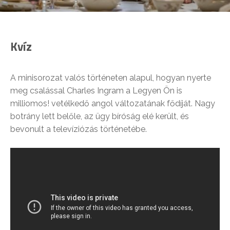
Kvíz
A minisorozat valós történeten alapul, hogyan nyerte
meg csalással Charles Ingram a Legyen Ön is
milliomos! vetélkedő angol változatának fődíját. Nagy
botrány lett belőle, az ügy bíróság elé került, és
bevonult a televíziózás történetébe.