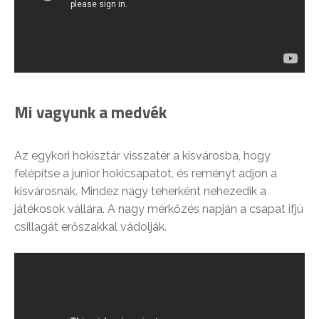
Mi vagyunk a medvék
Az egykori hokisztár visszatér a kisvárosba, hogy
felépítse a junior hokicsapatot, és reményt adjon a
kisvárosnak. Mindez nagy teherként nehezedik a
játékosok vállára. A nagy mérkőzés napján a csapat ifjú
csillagát erőszakkal vádolják.