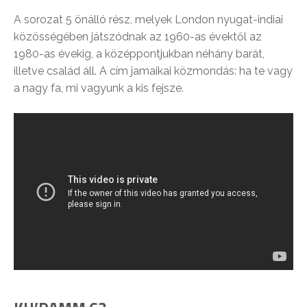
A sorozat 5 önálló rész, melyek London nyugat-indiai
közösségében játszódnak az 1960-as évektől az
1980-as évekig, a középpontjukban néhány barát,
illetve család áll. A cím jamaikai közmondás: ha te vagy
a nagy fa, mi vagyunk a kis fejsze.