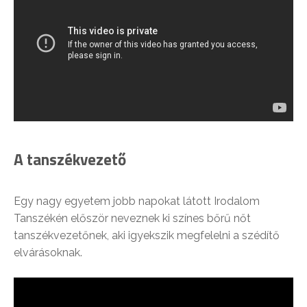
A tanszékvezető
Egy nagy egyetem jobb napokat látott Irodalom
Tanszékén először neveznek ki színes bőrű nőt
tanszékvezetőnek, aki igyekszik megfelelni a szédítő
elvárásoknak.