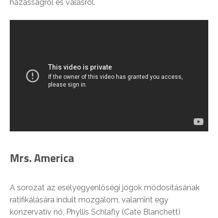
házasságról és válásról.
Mrs. America
A sorozat az esélyegyenlőségi jogok módosításának
ratifikálására indult mozgalom, valamint egy
konzervatív nő, Phyllis Schlafly (Cate Blanchett)