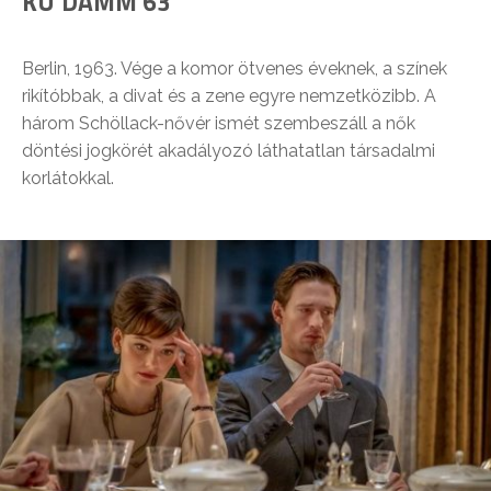
KU’DAMM 63
Berlin, 1963. Vége a komor ötvenes éveknek, a színek
rikítóbbak, a divat és a zene egyre nemzetközibb. A
három Schöllack-nővér ismét szembeszáll a nők
döntési jogkörét akadályozó láthatatlan társadalmi
korlátokkal.