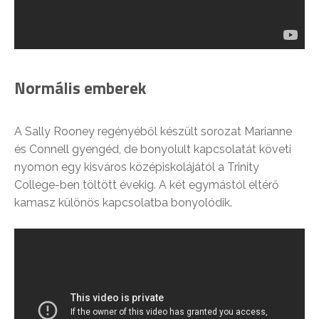
Normális emberek
A Sally Rooney regényéből készült sorozat Marianne
és Connell gyengéd, de bonyolult kapcsolatát követi
nyomon egy kisváros középiskolájától a Trinity
College-ben töltött évekig. A két egymástól eltérő
kamasz különös kapcsolatba bonyolódik.