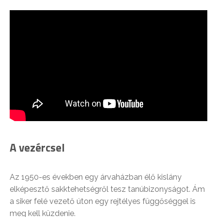
A vezércsel
Az 1950-es években egy árvaházban élő kislány
elképesztő sakktehetségről tesz tanúbizonyságot. Ám
a siker felé vezető úton egy rejtélyes függőséggel is
meg kell küzdenie.