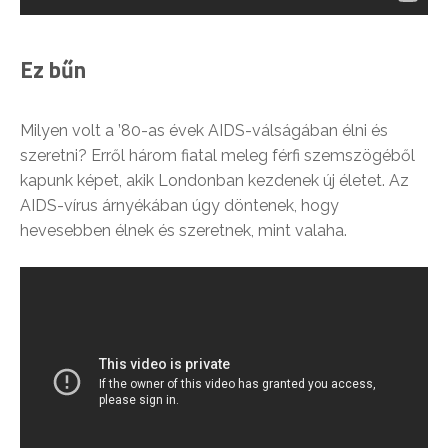
Ez bűn
Milyen volt a ’80-as évek AIDS-válságában élni és
szeretni? Erről három fiatal meleg férfi szemszögéből
kapunk képet, akik Londonban kezdenek új életet. Az
AIDS-vírus árnyékában úgy döntenek, hogy
hevesebben élnek és szeretnek, mint valaha.