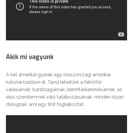
Akik mi vagyunk
A két amerikai gyerek egy olaszországi amerikai
katonai bázison él. Tanúi lehetünk a felnőtté
válásuknak: barátságuknak, identitáskeresésüknek, az
első szerelemmel való találkozásuknak, minden olyan
dolognak, ami egy tinit foglalkoztat.