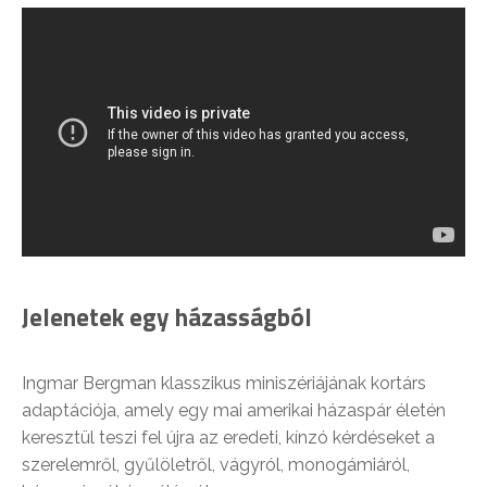
Jelenetek egy házasságból
Ingmar Bergman klasszikus miniszériájának kortárs
adaptációja, amely egy mai amerikai házaspár életén
keresztül teszi fel újra az eredeti, kínzó kérdéseket a
szerelemről, gyűlöletről, vágyról, monogámiáról,