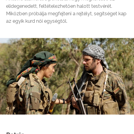
elidegenedett, feltételezhetően halott testvérét.
Miközben próbálja megfejteni a rejtélyt, segítséget kap
az egyik kurd női egységtől.