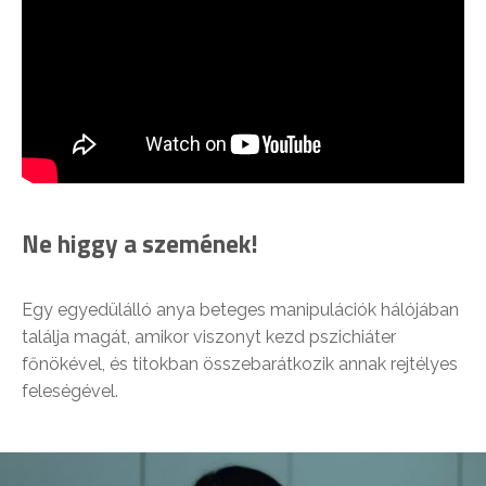
Ne higgy a szemének!
Egy egyedülálló anya beteges manipulációk hálójában
találja magát, amikor viszonyt kezd pszichiáter
főnökével, és titokban összebarátkozik annak rejtélyes
feleségével.