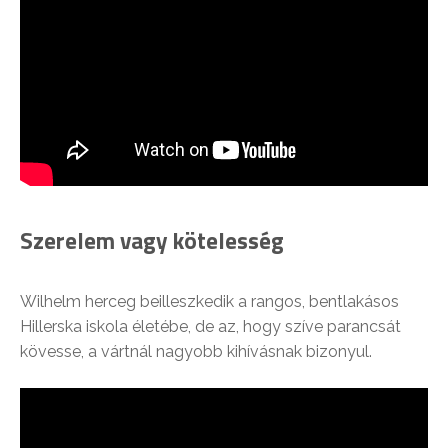
Szerelem vagy kötelesség
Wilhelm herceg beilleszkedik a rangos, bentlakásos
Hillerska iskola életébe, de az, hogy szíve parancsát
kövesse, a vártnál nagyobb kihívásnak bizonyul.