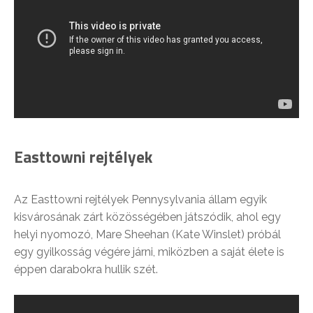
Easttowni rejtélyek
Az Easttowni rejtélyek Pennysylvania állam egyik
kisvárosának zárt közösségében játszódik, ahol egy
helyi nyomozó, Mare Sheehan (Kate Winslet) próbál
egy gyilkosság végére járni, miközben a saját élete is
éppen darabokra hullik szét.