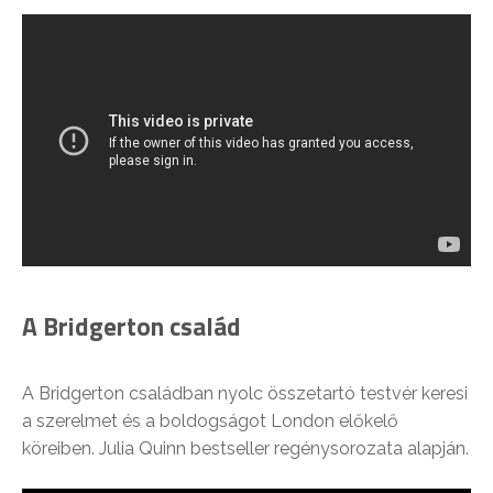
A Bridgerton család
A Bridgerton családban nyolc összetartó testvér keresi
a szerelmet és a boldogságot London előkelő
köreiben. Julia Quinn bestseller regénysorozata alapján.