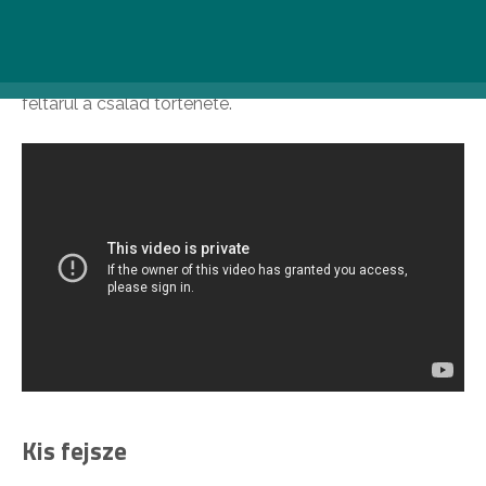
áldozathozatal és megbocsájtás epikus történetéhez a
20. századi Amerika adja a hátteret. Dominick próbál
segíteni a paranoiás skizofréniás testvérén, miközben
feltárul a család története.
Kis fejsze