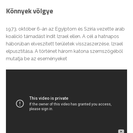
Könnyek völgye
1973. október 6-án az Egyiptom és Szíria vezette arab
koalíció támadást indít Izrael ellen. A cél a hatnapos
háborúban elveszített területek visszaszerzése, Izrael
elpusztítása. A történet három katona szemszögéből
mutatja be az eseményeket