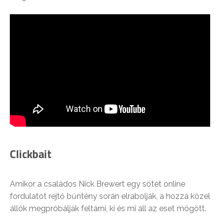
Clickbait
Amikor a családos Nick Brewert egy sötét online
fordulatot rejtő bűntény során elrabolják, a hozzá közel
állók megpróbálják feltárni, ki és mi áll az eset mögött.