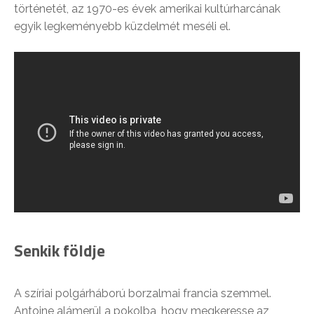
történetét, az 1970-es évek amerikai kultúrharcának
egyik legkeményebb küzdelmét meséli el.
Senkik földje
A szíriai polgárháború borzalmai francia szemmel.
Antoine alámerül a pokolba, hogy megkeresse az