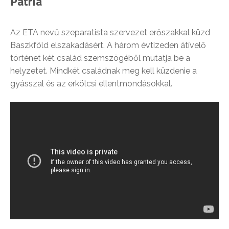
Patria
Az ETA nevű szeparatista szervezet erőszakkal küzd
Baszkföld elszakadásért. A három évtizeden átívelő
történet két család szemszögéből mutatja be a
helyzetet. Mindkét családnak meg kell küzdenie a
gyásszal és az erkölcsi ellentmondásokkal.