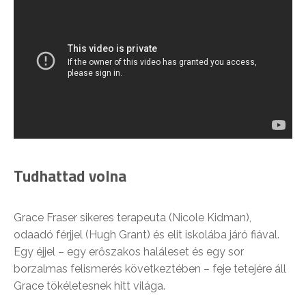
Tudhattad volna
Grace Fraser sikeres terapeuta (Nicole Kidman),
odaadó férjjel (Hugh Grant) és elit iskolába járó fiával.
Egy éjjel – egy erőszakos haláleset és egy sor
borzalmas felismerés következtében – feje tetejére áll
Grace tökéletesnek hitt világa.