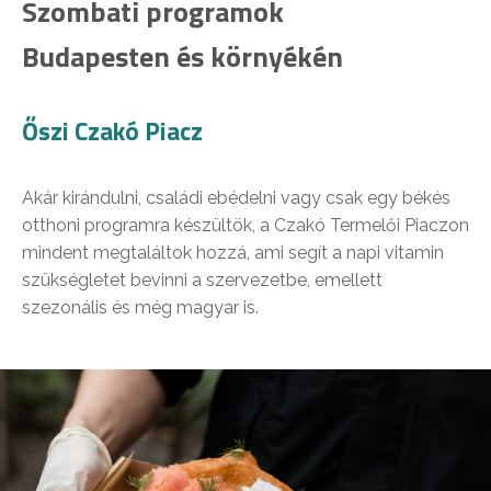
Szombati programok
Budapesten és környékén
Őszi Czakó Piacz
Akár kirándulni, családi ebédelni vagy csak egy békés
otthoni programra készültök, a Czakó Termelői Piaczon
mindent megtaláltok hozzá, ami segít a napi vitamin
szükségletet bevinni a szervezetbe, emellett
szezonális és még magyar is.