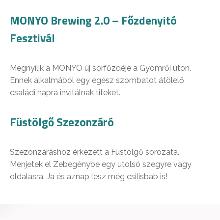
MONYO Brewing 2.0 – Főzdenyitó
Fesztivál
Megnyílik a MONYO új sörfőzdéje a Gyömrői úton.
Ennek alkalmából egy egész szombatot átölelő
családi napra invitálnak titeket.
Füstölgő Szezonzáró
Szezonzáráshoz érkezett a Füstölgő sorozata.
Menjetek el Zebegénybe egy utolsó szegyre vagy
oldalasra. Ja és aznap lesz még csilisbab is!