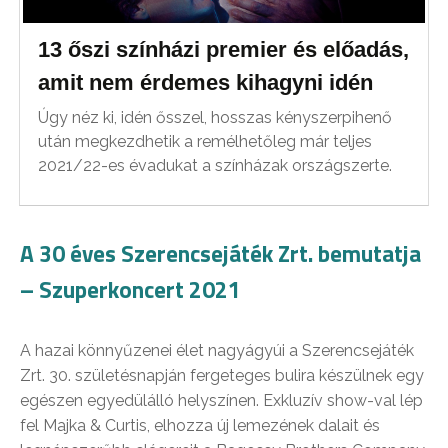
13 őszi színházi premier és előadás,
amit nem érdemes kihagyni idén
Úgy néz ki, idén ősszel, hosszas kényszerpihenő
után megkezdhetik a remélhetőleg már teljes
2021/22-es évadukat a színházak országszerte.
A 30 éves Szerencsejáték Zrt. bemutatja
– Szuperkoncert 2021
A hazai könnyűzenei élet nagyágyúi a Szerencsejáték
Zrt. 30. születésnapján fergeteges bulira készülnek egy
egészen egyedülálló helyszínen. Exkluzív show-val lép
fel Majka & Curtis, elhozza új lemezének dalait és