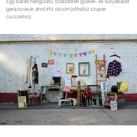
Egy baráti hangulatú, szabadtéri gyerek- és kutyabarát
garázsvásár, ahol irtó olcsón juthatsz szuper
cuccokhoz.