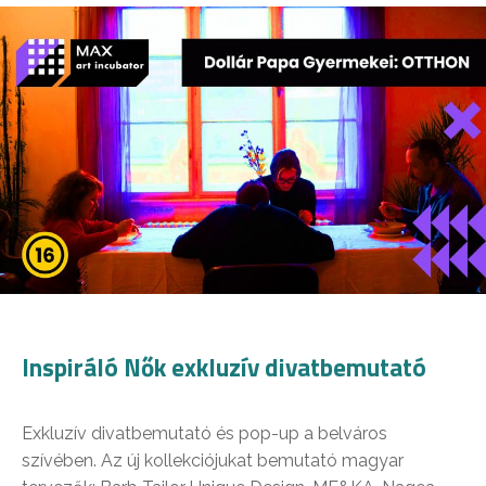
Inspiráló Nők exkluzív divatbemutató
Exkluzív divatbemutató és pop-up a belváros
szívében. Az új kollekciójukat bemutató magyar