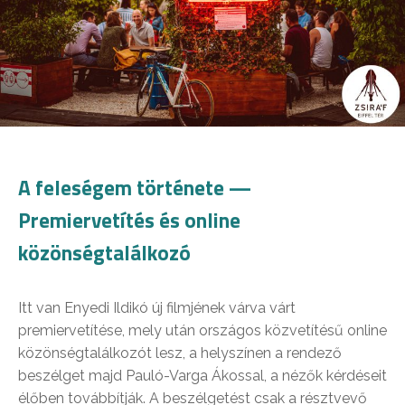
A feleségem története —
Premiervetítés és online
közönségtalálkozó
Itt van Enyedi Ildikó új filmjének várva várt
premiervetítése, mely után országos közvetítésű online
közönségtalálkozót lesz, a helyszínen a rendező
beszélget majd Pauló-Varga Ákossal, a nézők kérdéseit
élőben továbbítják. A beszélgetést csak a résztvevő