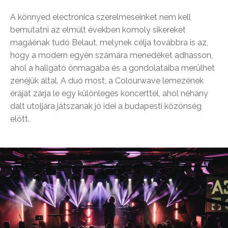
A könnyed electronica szerelmeseinket nem kell
bemutatni az elmúlt években komoly sikereket
magáénak tudó Belaut, melynek célja továbbra is az,
hogy a modern egyén számára menedéket adhasson,
ahol a hallgató önmagába és a gondolataiba merülhet
zenéjük által. A duó most, a Colourwave lemezének
éráját zárja le egy különleges koncerttel, ahol néhány
dalt utoljára játszanak jó idei a budapesti közönség
előtt.