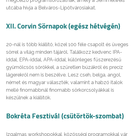
megcélzó programsorozatnak, amely a Semmelweis
utcába hívja a Belváros-Lipótvárosiakat.
XII. Corvin Sörnapok (egész hétvégén)
20-nál is több kiállító, közel 100 féle csapolt és üveges
sörrel a világ minden tájáról. Találkozz kedvenc IPA-
iddal, EPA-iddal, APA-iddal, különleges fűszerezésű
gyümölcsös sörökkel, a szűretlen búzákról és precíz
lágerekről nem is beszélve. Lesz cseh, belga, angol,
német és magyar választék, valamint a habzó italok
mellé finomabbnál finomabb sörkorcsolyákkal is
készülnek a kiállítók.
Bokréta Fesztivál (csütörtök-szombat)
Izgalmas workshopokkal, közösségi programokkal vár