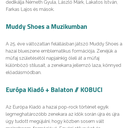
dedikálja Németh Gyula, László Márk, Lakatos István,
Farkas Lajos és mások.
Muddy Shoes a Muzikumban
A 25. éve változatlan felállásban játszó Muddy Shoes a
hazai blueszene emblematikus formációja. Zenéjük a
műfaj születésétől napjainkig öleli át a műfaj
különböző stílusait, a zenekarra jellemző laza, könnyed
előadásmódban.
Európa Kiadó + Balaton // KOBUCI
Az Európa Kiadó a hazai pop-rock történet egyik
legmeghatározóbb zenekara az idők során újra és újra
úgy tudott megújulni, hogy közben sosem vált