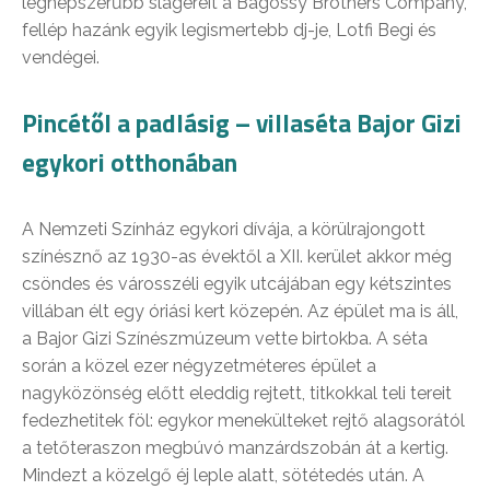
legnépszerűbb slágereit a Bagossy Brothers Company,
fellép hazánk egyik legismertebb dj-je, Lotfi Begi és
vendégei.
Pincétől a padlásig – villaséta Bajor Gizi
egykori otthonában
A Nemzeti Színház egykori dívája, a körülrajongott
színésznő az 1930-as évektől a XII. kerület akkor még
csöndes és városszéli egyik utcájában egy kétszintes
villában élt egy óriási kert közepén. Az épület ma is áll,
a Bajor Gizi Színészmúzeum vette birtokba. A séta
során a közel ezer négyzetméteres épület a
nagyközönség előtt eleddig rejtett, titkokkal teli tereit
fedezhetitek föl: egykor menekülteket rejtő alagsorától
a tetőteraszon megbúvó manzárdszobán át a kertig.
Mindezt a közelgő éj leple alatt, sötétedés után. A