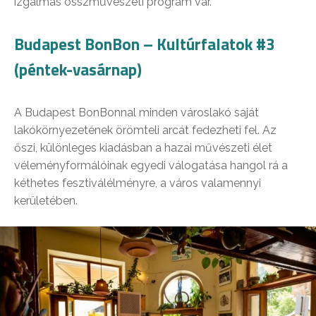
izgalmas összművészeti program vár.
Budapest BonBon – Kultúrfalatok #3
(péntek-vasárnap)
A Budapest BonBonnal minden városlakó saját
lakókörnyezetének örömteli arcát fedezheti fel. Az
őszi, különleges kiadásban a hazai művészeti élet
véleményformálóinak egyedi válogatása hangol rá a
kéthetes fesztiválélményre, a város valamennyi
kerületében.