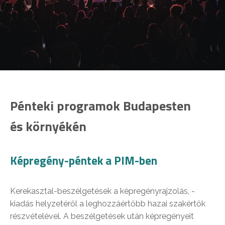
Pénteki programok Budapesten
és környékén
Képregény-péntek a PIM-ben
Kerekasztal-beszélgetések a képregényrajzolás, -
kiadás helyzetéről a leghozzáértőbb hazai szakértők
részvételével. A beszélgetések után képregényeit