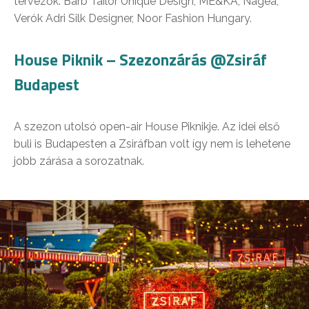
tervezők: Barb Tailor Unique Design, ME&KA, Nagea,
Verók Adri Silk Designer, Noor Fashion Hungary.
House Piknik – Szezonzárás @Zsiráf
Budapest
A szezon utolsó open-air House Piknikje. Az idei első
buli is Budapesten a Zsiráfban volt így nem is lehetene
jobb zárása a sorozatnak.