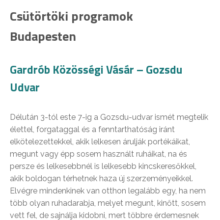
Csütörtöki programok
Budapesten
Gardrób Közösségi Vásár – Gozsdu
Udvar
Délután 3-tól este 7-ig a Gozsdu-udvar ismét megtelik
élettel, forgataggal és a fenntarthatóság iránt
elkötelezettekkel, akik lelkesen árulják portékáikat,
megunt vagy épp sosem használt ruháikat, na és
persze és lelkesebbnél is lelkesebb kincskeresőkkel,
akik boldogan térhetnek haza új szerzeményeikkel.
Elvégre mindenkinek van otthon legalább egy, ha nem
több olyan ruhadarabja, melyet megunt, kinőtt, sosem
vett fel, de sajnálja kidobni, mert többre érdemesnek