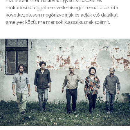
mainstream-formációvá. Egyéni stílusukat és
működésük független szellemiségét fennállásuk óta
következetesen megőrizve írják és adják elő dalaikat,
amelyek közül ma már sok klasszikusnak számít.