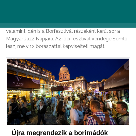
borfesztivál hangulat mellett találkozhatunk kiállítókkal
az összes magyar borvidékről, változatos
gasztronómiai fogásokat kóstolhatunk, élvezhetjük a
magyar könnyűzenei, világ- és népzenei koncerteket,
valamint idén is a Borfesztivál részeként kerül sor a
Magyar Jazz Napjára. Az idei fesztivál vendége Somló
lesz, mely 12 borászattal képviselteti magát.
Újra megrendezik a borimádók