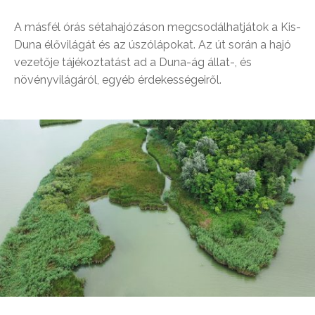
A másfél órás sétahajózáson megcsodálhatjátok a Kis-
Duna élővilágát és az úszólápokat. Az út során a hajó
vezetője tájékoztatást ad a Duna-ág állat-, és
növényvilágáról, egyéb érdekességeiről.