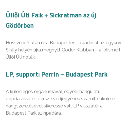
Üllői Úti Fa:k + Sickratman az új
Gödörben
Hosszú idő után újra Budapesten – ráadásul az egykori
Sirály helyén újra megnyílt Gödör Klubban – a jólismert
Üllői Úti nóták.
LP, support: Perrin – Budapest Park
A különleges orgánumával, egyedi hangulatú
popdalaival és persze védjegyének számító ukulelés
hangszerelésével sikeressé vált LP visszatér a
Budapest Park színpadára.