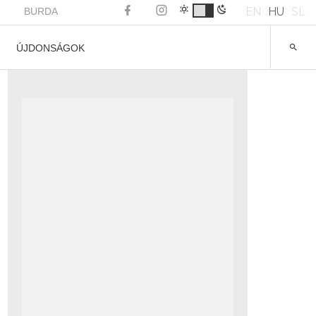
EN
HU
SL
BURDA
ÚJDONSÁGOK