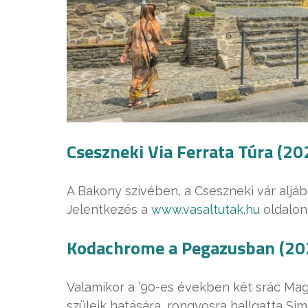
Cseszneki Via Ferrata Túra (20
A Bakony szívében, a Cseszneki vár aljáb
Jelentkezés a
www.vasaltutak.hu
oldalon,
Kodachrome a Pegazusban (202
Valamikor a ’90-es években két srác Ma
szüleik hatására, rongyosra hallgatta Si