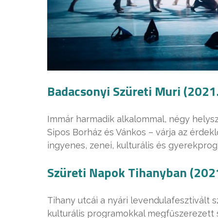
Badacsonyi Szüreti Muri (2021
Immár harmadik alkalommal, négy helysz
Sipos Borház és Vánkos – várja az érdekl
ingyenes, zenei, kulturális és gyerekpro
Szüreti Napok Tihanyban (202
Tihany utcái a nyári levendulafesztivál
kulturális programokkal megfűszerezett s