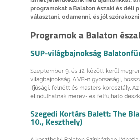
programokat a Balaton északi és déli p
választani, odamenni, és jól szórakozni
Programok a Balaton észak
SUP-világbajnokság Balatonfü
Szeptember 9. és 12. között kerül megr
világbajnokság. A VB-n gyorsasági, hossz
ifjúsági, felnőtt és masters korosztály. 
elindulhatnak merev- és felfújható desz
Szegedi Kortárs Balett: The Bl
10., Keszthely)
A keszthelyi Balaton Színházban láthatja