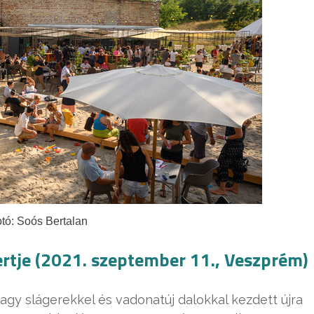
tó: Soós Bertalan
ertje (2021. szeptember 11., Veszprém)
nagy slágerekkel és vadonatúj dalokkal kezdett újra