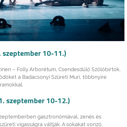
. szeptember 10-11.)
ínen – Folly Arborétum, Csendesdűlő Szőlőbirtok,
ődőket a Badacsonyi Szüreti Muri, többnyire
gramokkal.
1. szeptember 10-12.)
t szeptemberben gasztronómiával, zenés és
züreti vigasságra váltják. A sokakat vonzó,