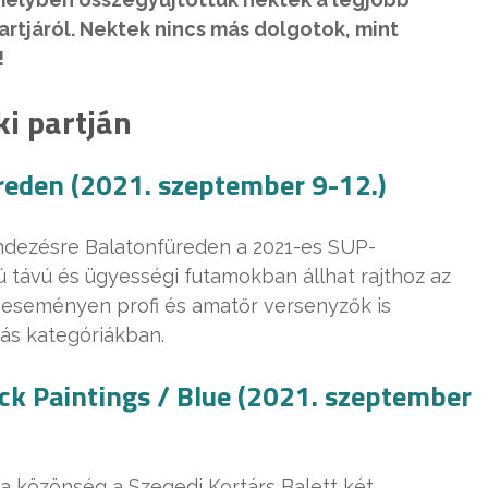
artjáról. Nektek nincs más dolgotok, mint
!
i partján
reden (2021. szeptember 9-12.)
endezésre Balatonfüreden a 2021-es SUP-
ú távú és ügyességi futamokban állhat rajthoz az
Az eseményen profi és amatőr versenyzők is
kás kategóriákban.
ack Paintings / Blue (2021. szeptember
 a közönség a Szegedi Kortárs Balett két