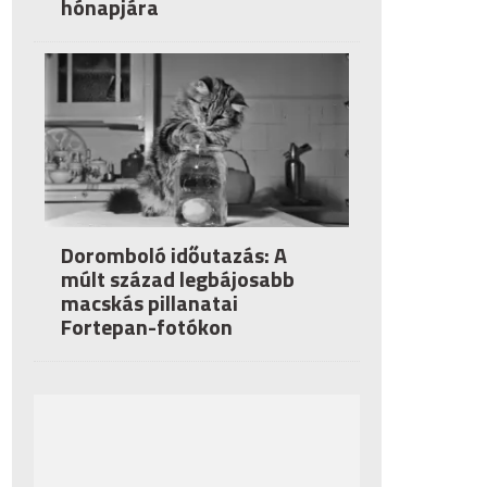
hónapjára
Doromboló időutazás: A
múlt század legbájosabb
macskás pillanatai
Fortepan-fotókon