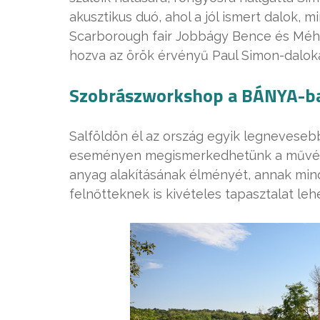
akusztikus duó, ahol a jól ismert dalok, 
Scarborough fair Jobbágy Bence és Méh
hozva az örök érvényű Paul Simon-dalok
Szobrászworkshop a BÁNYA-ban
Salföldön él az ország egyik legneveseb
eseményen megismerkedhetünk a művész m
anyag alakításának élményét, annak min
felnőtteknek is kivételes tapasztalat leh