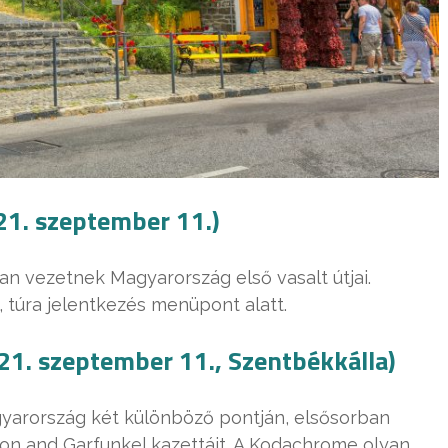
21. szeptember 11.)
an vezetnek Magyarország első vasalt útjai.
 túra jelentkezés menüpont alatt.
1. szeptember 11., Szentbékkálla)
gyarország két különböző pontján, elsősorban
mon and Garfunkel kazettáit. A Kodachrome olyan