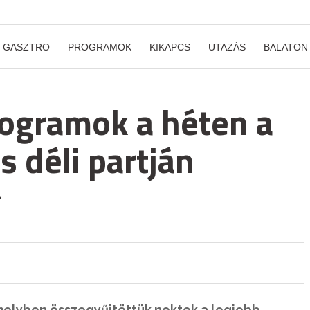
GASZTRO
PROGRAMOK
KIKAPCS
UTAZÁS
BALATON
rogramok a héten a
s déli partján
-
amelyben összegyűjtöttük nektek a legjobb