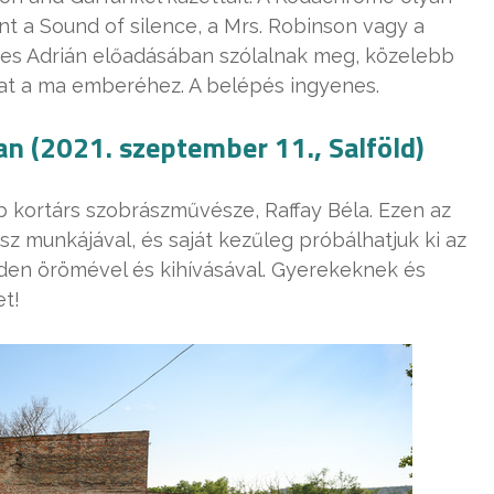
mint a Sound of silence, a Mrs. Robinson vagy a
es Adrián előadásában szólalnak meg, közelebb
at a ma emberéhez. A belépés ingyenes.
 (2021. szeptember 11., Salföld)
b kortárs szobrászművésze, Raffay Béla. Ezen az
unkájával, és saját kezűleg próbálhatjuk ki az
den örömével és kihívásával. Gyerekeknek és
et!