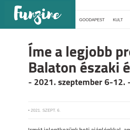
GOODAPEST
KULT
Íme a legjobb p
Balaton északi é
- 2021. szeptember 6-12. 
•
2021. SZEPT. 6.
Ismét jelentkezünk heti ajánlónkkal, 