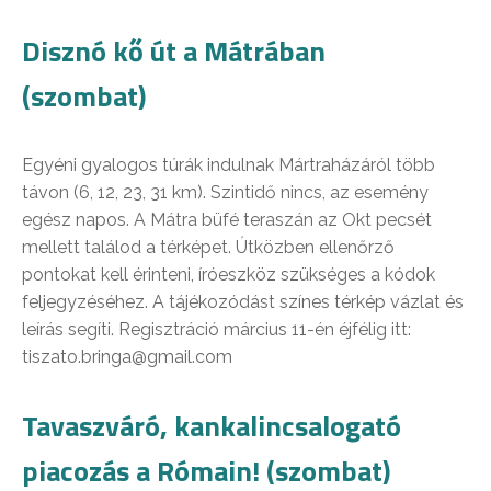
Disznó kő út a Mátrában
(szombat)
Egyéni gyalogos túrák indulnak Mártraházáról több
távon (6, 12, 23, 31 km). Szintidő nincs, az esemény
egész napos. A Mátra büfé teraszán az Okt pecsét
mellett találod a térképet. Útközben ellenőrző
pontokat kell érinteni, íróeszköz szükséges a kódok
feljegyzéséhez. A tájékozódást színes térkép vázlat és
leírás segíti. Regisztráció március 11-én éjfélig itt:
tiszato.bringa@gmail.com
Tavaszváró, kankalincsalogató
piacozás a Rómain! (szombat)