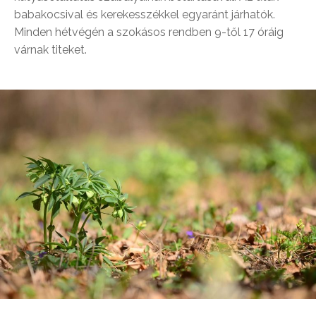
babakocsival és kerekesszékkel egyaránt járhatók.
Minden hétvégén a szokásos rendben 9-től 17 óráig
várnak titeket.