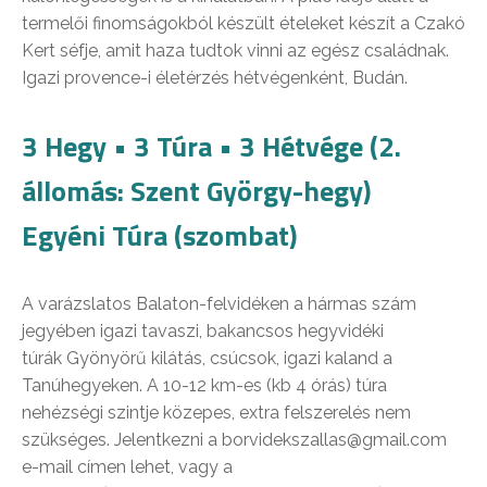
termelői finomságokból készült ételeket készít a Czakó
Kert séfje, amit haza tudtok vinni az egész családnak.
Igazi provence-i életérzés hétvégenként, Budán.
3 Hegy • 3 Túra • 3 Hétvége (2.
állomás: Szent György-hegy)
Egyéni Túra (szombat)
A varázslatos Balaton-felvidéken a hármas szám
jegyében igazi tavaszi, bakancsos hegyvidéki
túrák Gyönyörű kilátás, csúcsok, igazi kaland a
Tanúhegyeken. A 10-12 km-es (kb 4 órás) túra
nehézségi szintje közepes, extra felszerelés nem
szükséges. Jelentkezni a borvidekszallas@gmail.com
e-mail címen lehet, vagy a