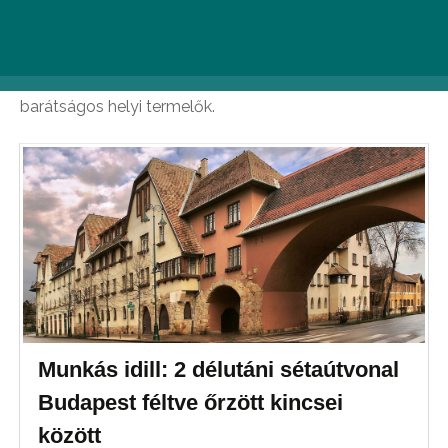
csemegézhet egyet a wekerlei kispiacon, ahol kedden,
csütörtökön (délután), pénteken és már szombat
délelőtt is egészséges, friss termékekkel, csodás
felújított környezetben várják vendégeiket a
barátságos helyi termelők.
Munkás idill: 2 délutáni sétaútvonal
Budapest féltve őrzött kincsei
között