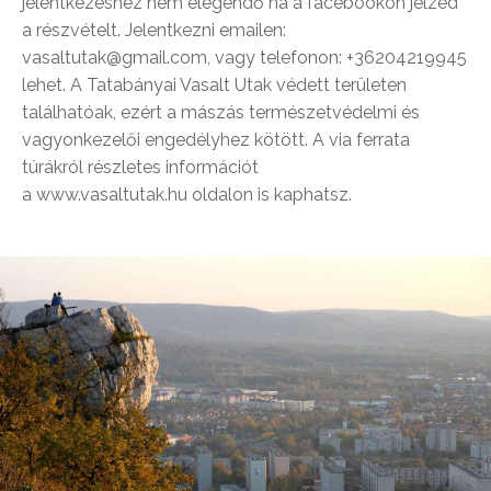
jelentkezéshez nem elegendő ha a facebookon jelzed
a részvételt. Jelentkezni emailen:
vasaltutak@gmail.com, vagy telefonon: +36204219945
lehet. A Tatabányai Vasalt Utak védett területen
találhatóak, ezért a mászás természetvédelmi és
vagyonkezelői engedélyhez kötött. A via ferrata
túrákról részletes információt
a www.vasaltutak.hu oldalon is kaphatsz.