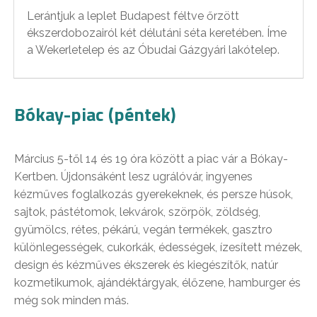
Lerántjuk a leplet Budapest féltve őrzött
ékszerdobozairól két délutáni séta keretében. Íme
a Wekerletelep és az Óbudai Gázgyári lakótelep.
Bókay-piac (péntek)
Március 5-től 14 és 19 óra között a piac vár a Bókay-
Kertben. Újdonsáként lesz ugrálóvár, ingyenes
kézműves foglalkozás gyerekeknek, és persze húsok,
sajtok, pástétomok, lekvárok, szörpök, zöldség,
gyümölcs, rétes, pékárú, vegán termékek, gasztro
különlegességek, cukorkák, édességek, ízesített mézek,
design és kézműves ékszerek és kiegészítők, natúr
kozmetikumok, ajándéktárgyak, élőzene, hamburger és
még sok minden más.