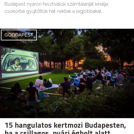
Budapest nyáron fesztiválok számtalanját kínálja:
csokorba gyűjtöttük hát nektek a legjobbakat.
GOODAPEST
15 hangulatos kertmozi Budapesten,
ha a csillagos, nyári égbolt alatt