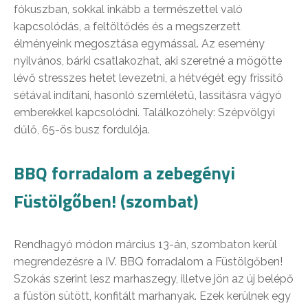
fókuszban, sokkal inkább a természettel való
kapcsolódás, a feltöltődés és a megszerzett
élményeink megosztása egymással. Az esemény
nyilvános, bárki csatlakozhat, aki szeretné a mögötte
lévő stresszes hetet levezetni, a hétvégét egy frissítő
sétával indítani, hasonló szemléletű, lassításra vágyó
emberekkel kapcsolódni. Találkozóhely: Szépvölgyi
dűlő, 65-ös busz fordulója.
BBQ forradalom a zebegényi
Füstölgőben! (szombat)
Rendhagyó módon március 13-án, szombaton kerül
megrendezésre a IV. BBQ forradalom a Füstölgőben!
Szokás szerint lesz marhaszegy, illetve jön az új belépő
a füstön sütött, konfitált marhanyak. Ezek kerülnek egy