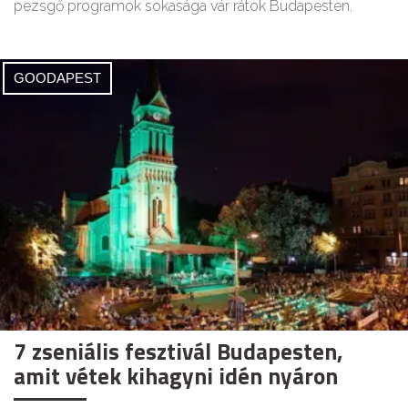
pezsgő programok sokasága vár rátok Budapesten.
GOODAPEST
7 zseniális fesztivál Budapesten,
amit vétek kihagyni idén nyáron