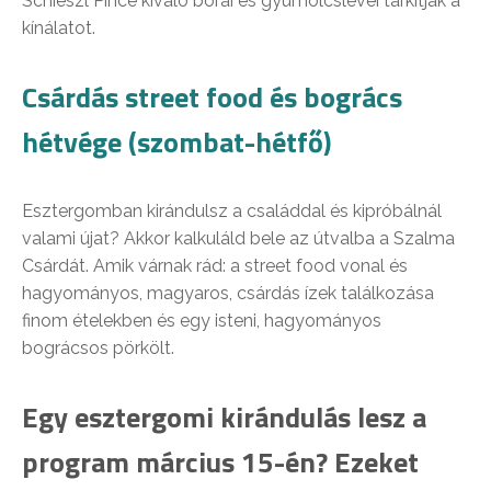
Schieszl Pince kiváló borai és gyümölcslevei tarkítják a
kínálatot.
Csárdás street food és bogrács
hétvége (szombat-hétfő)
Esztergomban kirándulsz a családdal és kipróbálnál
valami újat? Akkor kalkuláld bele az útvalba a Szalma
Csárdát. Amik várnak rád: a street food vonal és
hagyományos, magyaros, csárdás ízek találkozása
finom ételekben és egy isteni, hagyományos
bográcsos pörkölt.
Egy esztergomi kirándulás lesz a
program március 15-én? Ezeket