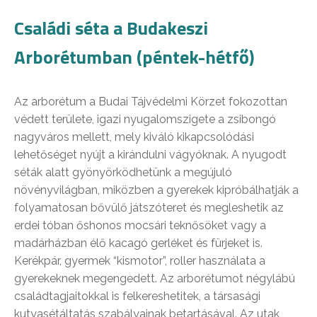
Családi séta a Budakeszi
Arborétumban (péntek-hétfő)
Az arborétum a Budai Tájvédelmi Körzet fokozottan
védett területe, igazi nyugalomszigete a zsibongó
nagyváros mellett, mely kiváló kikapcsolódási
lehetőséget nyújt a kirándulni vágyóknak. A nyugodt
séták alatt gyönyörködhetünk a megújuló
növényvilágban, miközben a gyerekek kipróbálhatják a
folyamatosan bővülő játszóteret és megleshetik az
erdei tóban őshonos mocsári teknősöket vagy a
madárházban élő kacagó gerléket és fürjeket is.
Kerékpár, gyermek “kismotor”, roller használata a
gyerekeknek megengedett. Az arborétumot négylábú
családtagjaitokkal is felkereshetitek, a társasági
kutyasétáltatás szabályainak betartásával. Az utak