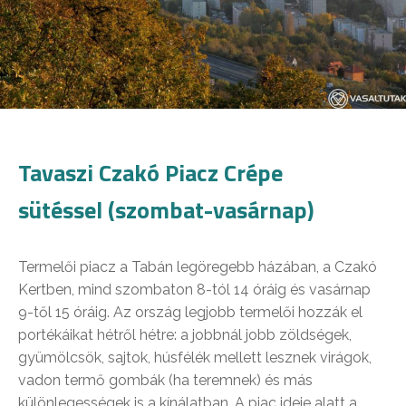
Tavaszi Czakó Piacz Crépe
sütéssel (szombat-vasárnap)
Termelői piacz a Tabán legöregebb házában, a Czakó
Kertben, mind szombaton 8-tól 14 óráig és vasárnap
9-től 15 óráig. Az ország legjobb termelői hozzák el
portékáikat hétről hétre: a jobbnál jobb zöldségek,
gyümölcsök, sajtok, húsfélék mellett lesznek virágok,
vadon termő gombák (ha teremnek) és más
különlegességek is a kínálatban. A piac ideje alatt a