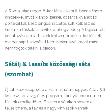
A Római piac reggel 8-kor tárja ki kapuit, benne finom
kincsekkel, ínycsiklandó ízekkel, kosárba kívánkozó
portékákkal. Lesz lángos, raclette, sült kolbász és
hurka, kürtőskalács elvitelre, ahogy eddig. A bejelentett
korlátozások miatt az élelmiszer, drogériai, kertészeti,
mindennapi használati termékeken kívül most mást
nem fogtok találni a piacon.
Sétálj & Lassíts közösségi séta
(szombat)
Újabb közösségi séta a Hármashatár-hegyen. A táv 5,6
km lesz, kb. 2-2,5 órás program, könnyű terepen, nem
túl sok emelkedővel. Ezeken a sétákon sosem a
teljesítmény, a táv és a nagy kihívások vannak