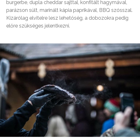
burgerbe, dupla cheddar sajttal, konfitált hagymával,
parázson sült, marinált kápia paprikával, BBQ szósszal.
Kizárólag elvitelre lesz lehetőség, a dobozokra pedig
előre szükséges jelentkezni.