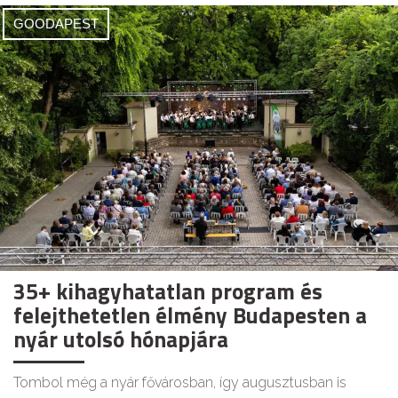
GOODAPEST
35+ kihagyhatatlan program és
felejthetetlen élmény Budapesten a
nyár utolsó hónapjára
Tombol még a nyár fővárosban, így augusztusban is