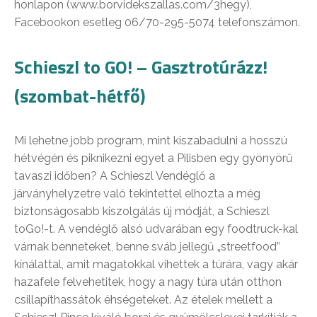
honlapon (www.borvidekszallas.com/3hegy),
Facebookon esetleg 06/70-295-5074 telefonszámon.
Schieszl to GO! – Gasztrotúrázz!
(szombat-hétfő)
Mi lehetne jobb program, mint kiszabadulni a hosszú
hétvégén és piknikezni egyet a Pilisben egy gyönyörű
tavaszi időben? A Schieszl Vendéglő a
járványhelyzetre való tekintettel elhozta a még
biztonságosabb kiszolgálás új módját, a Schieszl
toGo!-t. A vendéglő alsó udvarában egy foodtruck-kal
várnak benneteket, benne sváb jellegű „streetfood”
kínálattal, amit magatokkal vihettek a túrára, vagy akár
hazafele felvehetitek, hogy a nagy túra után otthon
csillapíthassátok éhségeteket. Az ételek mellett a