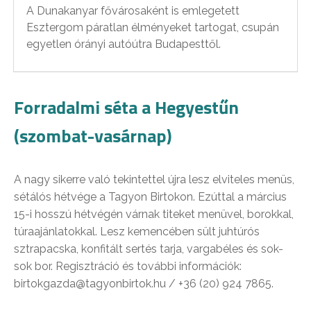
A Dunakanyar fővárosaként is emlegetett
Esztergom páratlan élményeket tartogat, csupán
egyetlen órányi autóútra Budapesttől.
Forradalmi séta a Hegyestűn
(szombat-vasárnap)
A nagy sikerre való tekintettel újra lesz elviteles menüs,
sétálós hétvége a Tagyon Birtokon. Ezúttal a március
15-i hosszú hétvégén várnak titeket menüvel, borokkal,
túraajánlatokkal. Lesz kemencében sült juhtúrós
sztrapacska, konfitált sertés tarja, vargabéles és sok-
sok bor. Regisztráció és további információk:
birtokgazda@tagyonbirtok.hu / +36 (20) 924 7865.