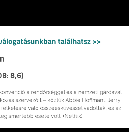
válogatásunkban találhatsz >>
an
DB: 8,6)
konvenció a rendőrséggel és a nemzeti gárdával
akozás szervezőit – köztük Abbie Hoffmant, Jerry
felkelésre való összeesküvéssel vádolták, és az
egismertebb esete volt. (Netflix)