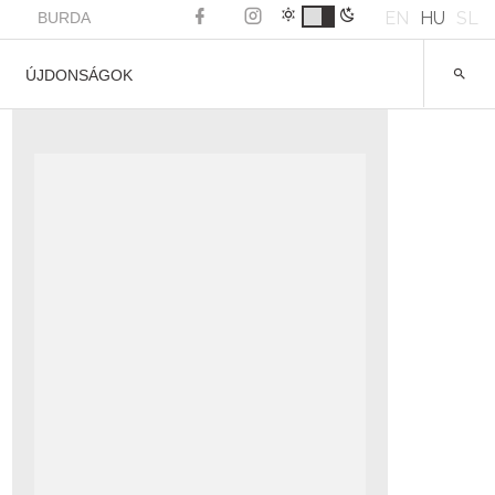
EN
HU
SL
BURDA
ÚJDONSÁGOK