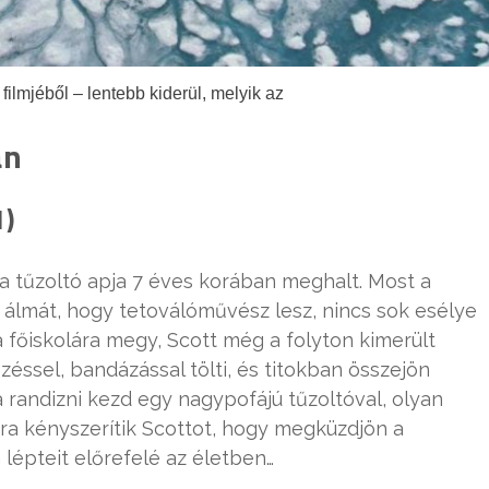
filmjéből – lentebb kiderül, melyik az
an
1)
óta tűzoltó apja 7 éves korában meghalt. Most a
, álmát, hogy tetoválóművész lesz, nincs sok esélye
 főiskolára megy, Scott még a folyton kimerült
ezéssel, bandázással tölti, és titokban összejön
a randizni kezd egy nagypofájú tűzoltóval, olyan
ra kényszerítik Scottot, hogy megküzdjön a
lépteit előrefelé az életben…