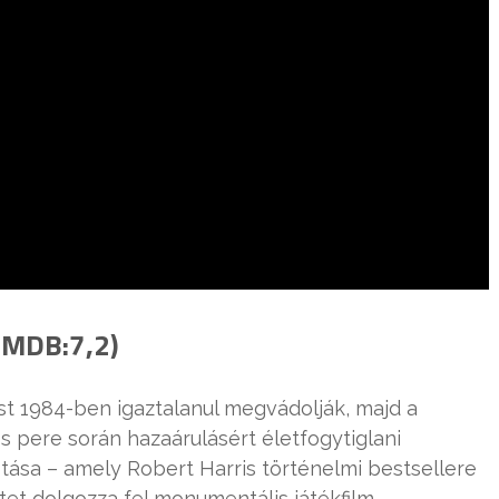
(IMDB:7,2)
ust 1984-ben igaztalanul megvádolják, majd a
 pere során hazaárulásért életfogytiglani
tása – amely Robert Harris történelmi bestsellere
etet dolgozza fel monumentális játékfilm