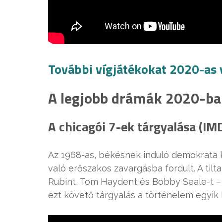
További vígjátékokat 2020-as 
A legjobb drámák 2020-b
A chicagói 7-ek tárgyalása (IM
Az 1968-as, békésnek induló demokrata 
való erőszakos zavargásba fordult. A tilt
Rubint, Tom Haydent és Bobby Seale-t – 
ezt követő tárgyalás a történelem egyik l