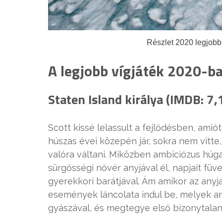
Részlet 2020 legjobb 
A legjobb vígjáték 2020-b
Staten Island királya (IMDB: 7,
Scott kissé lelassult a fejlődésben, ami
húszas évei közepén jár, sokra nem vitte
valóra váltani. Miközben ambiciózus húga
sürgősségi nővér anyjával él, napjait füv
gyerekkori barátjával. Ám amikor az anyj
események láncolata indul be, melyek ar
gyászával, és megtegye első bizonytalan 