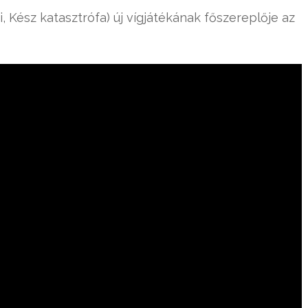
, Kész katasztrófa) új vígjátékának főszereplője az