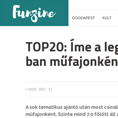
GOODAPEST
KULT
TOP20: Íme a le
ban műfajonkén
•
2020. DEC. 17.
A sok tematikus ajánló után most csin
műfajonként. Szinte mind 7,0 fölött áll