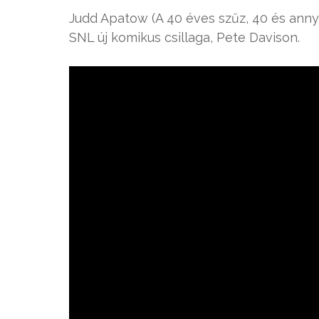
Judd Apatow (A 40 éves szűz, 40 és annyi
SNL új komikus csillaga, Pete Davison.