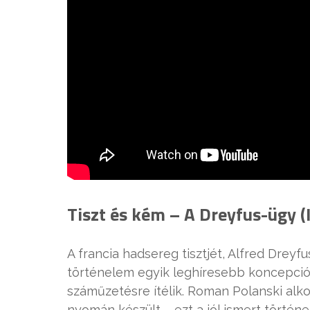
Tiszt és kém – A Dreyfus-ügy 
A francia hadsereg tisztjét, Alfred Dreyf
történelem egyik leghíresebb koncepciós
száműzetésre ítélik. Roman Polanski alko
nyomán készült – ezt a jól ismert történ