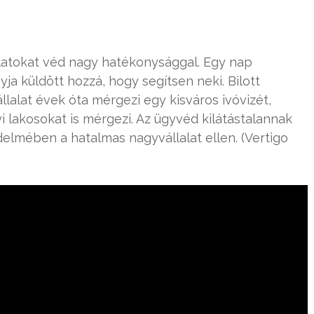
lalatokat véd nagy hatékonysággal. Egy nap
yja küldött hozzá, hogy segítsen neki. Bilott
lalat évek óta mérgezi egy kisváros ivóvizét,
yi lakosokat is mérgezi. Az ügyvéd kilátástalannak
lmében a hatalmas nagyvállalat ellen. (Vertigo