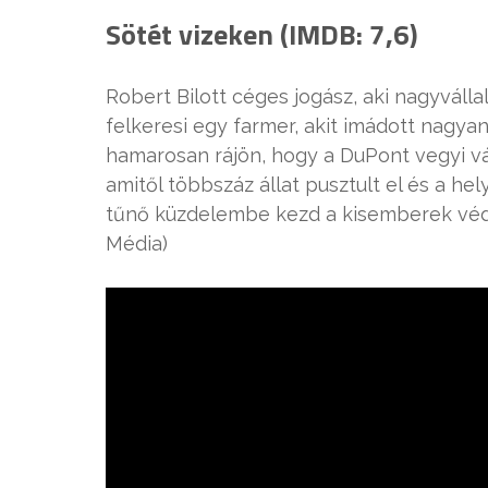
Sötét vizeken (IMDB: 7,6)
Robert Bilott céges jogász, aki nagyvál
felkeresi egy farmer, akit imádott nagyan
hamarosan rájön, hogy a DuPont vegyi vál
amitől többszáz állat pusztult el és a hel
tűnő küzdelembe kezd a kisemberek véde
Média)