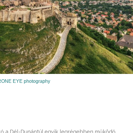
RONE EYE photography
ató a Dél-Dunántúl egyik legrégebben működő