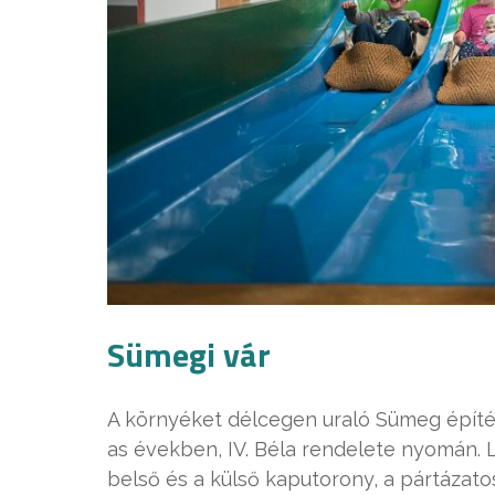
Sümegi vár
A környéket délcegen uraló Sümeg épít
as években, IV. Béla rendelete nyomán. L
belső és a külső kaputorony, a pártázato