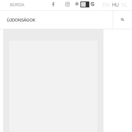
EN
HU
SL
BURDA
ÚJDONSÁGOK