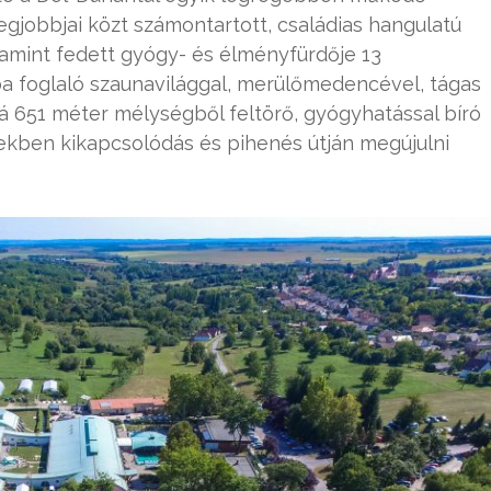
egjobbjai közt számontartott, családias hangulatú
alamint fedett gyógy- és élményfürdője 13
a foglaló szaunavilággal, merülőmedencével, tágas
á 651 méter mélységből feltörő, gyógyhatással bíró
élekben kikapcsolódás és pihenés útján megújulni