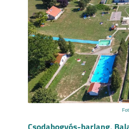
Fot
Csodabogyós-barlang, Bal