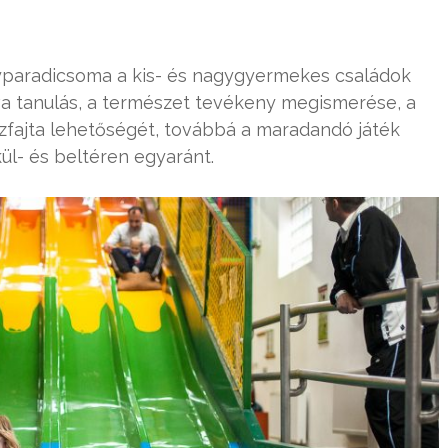
yparadicsoma a kis- és nagygyermekes családok
zva tanulás, a természet tevékeny megismerése, a
zfajta lehetőségét, továbbá a maradandó játék
 kül- és beltéren egyaránt.