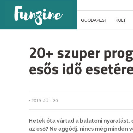
GOODAPEST
KULT
20+ szuper pro
esős idő esetér
•
2019. JÚL. 30.
Hetek óta vártad a balatoni nyaralást
az eső? Ne aggódj, nincs még minden v