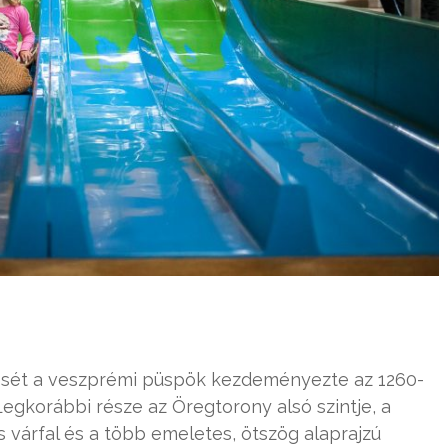
ését a veszprémi püspök kezdeményezte az 1260-
egkorábbi része az Öregtorony alsó szintje, a
s várfal és a több emeletes, ötszög alaprajzú