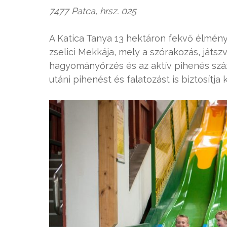
7477 Patca, hrsz. 025
A Katica Tanya 13 hektáron fekvő élmén
zselici Mekkája, mely a szórakozás, játs
hagyományőrzés és az aktív pihenés szá
utáni pihenést és falatozást is biztosítja