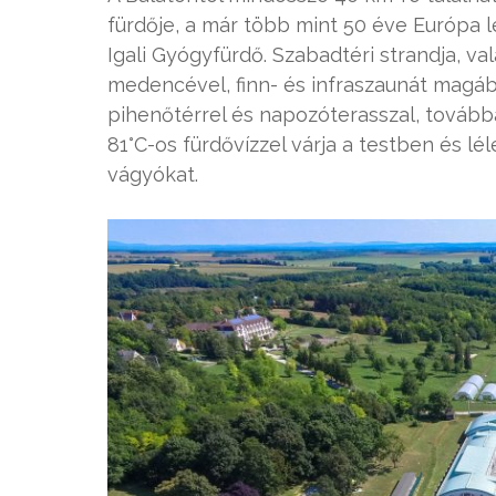
fürdője, a már több mint 50 éve Európa l
Igali Gyógyfürdő. Szabadtéri strandja, v
medencével, finn- és infraszaunát magáb
pihenőtérrel és napozóterasszal, tovább
81°C-os fürdővízzel várja a testben és l
vágyókat.