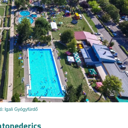
ó: Igali Gyógyfürdő
atonederics