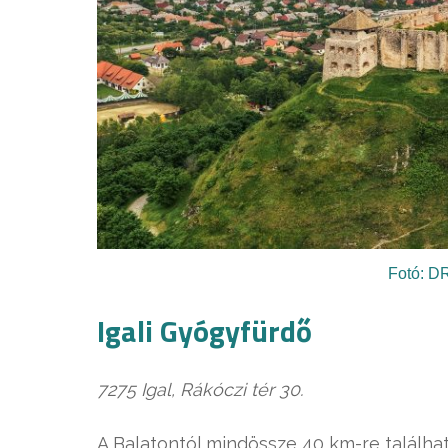
Fotó: D
Igali Gyógyfürdő
7275 Igal, Rákóczi tér 30.
A Balatontól mindössze 40 km-re találh