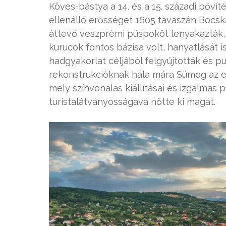
Köves-bástya a 14. és a 15. századi bőv
ellenálló erősséget 1605 tavaszán Bocsk
áttevő veszprémi püspököt lenyakazták, f
kurucok fontos bázisa volt, hanyatlását 
hadgyakorlat céljából felgyújtották és p
rekonstrukcióknak hála mára Sümeg az e
mely színvonalas kiállításai és izgalmas 
turistalátványosságává nőtte ki magát.