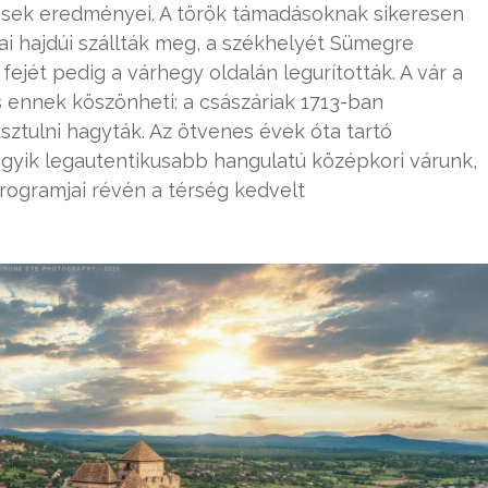
ítések eredményei. A török támadásoknak sikeresen
ai hajdúi szállták meg, a székhelyét Sümegre
ejét pedig a várhegy oldalán legurították. A vár a
is ennek köszönheti: a császáriak 1713-ban
usztulni hagyták. Az ötvenes évek óta tartó
gyik legautentikusabb hangulatú középkori várunk,
programjai révén a térség kedvelt