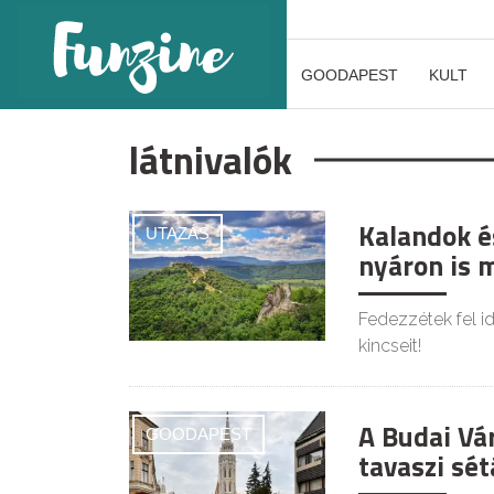
GOODAPEST
KULT
látnivalók
Kalandok és
UTAZÁS
nyáron is 
Fedezzétek fel i
kincseit!
A Budai Vá
GOODAPEST
tavaszi sét