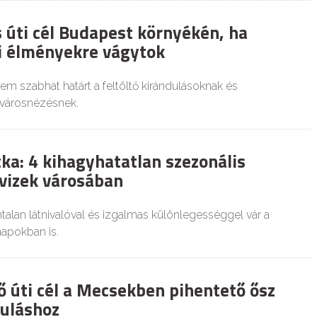
 úti cél Budapest környékén, ha
li élményekre vágytok
em szabhat határt a feltöltő kirándulásoknak és
 városnézésnek.
itka: 4 kihagyhatatlan szezonális
 vizek városában
talan látnivalóval és izgalmas különlegességgel vár a
apokban is.
ő úti cél a Mecsekben pihentető ősz
duláshoz