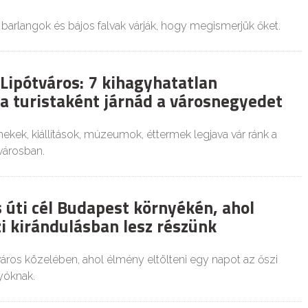
 barlangok és bájos falvak várják, hogy megismerjük őket.
Lipótváros: 7 kihagyhatatlan
ha turistaként járnád a városnegyedet
ekek, kiállítások, múzeumok, éttermek legjava vár ránk a
városban.
 úti cél Budapest környékén, ahol
zi kirándulásban lesz részünk
város közelében, ahol élmény eltölteni egy napot az őszi
yóknak.