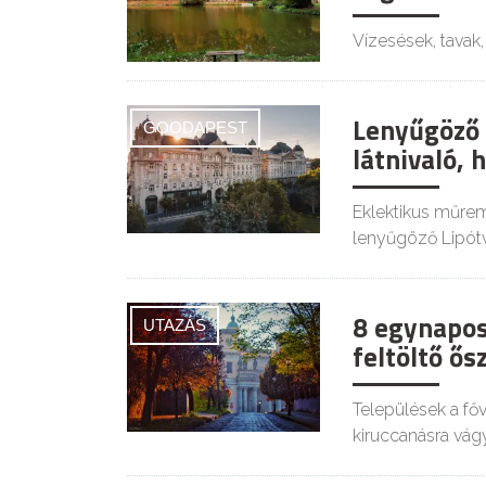
Vízesések, tavak,
Lenyűgöző 
GOODAPEST
látnivaló, 
Eklektikus műrem
lenyűgöző Lipót
8 egynapos
UTAZÁS
feltöltő ős
Települések a fő
kiruccanásra vág