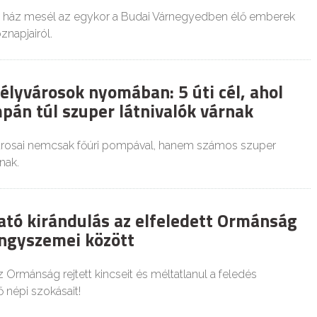
i ház mesél az egykor a Budai Várnegyedben élő emberek
znapjairól.
élyvárosok nyomában: 5 úti cél, ahol
pán túl szuper látnivalók várnak
árosai nemcsak főúri pompával, hanem számos szuper
rnak.
ató kirándulás az elfeledett Ormánság
öngyszemei között
 Ormánság rejtett kincseit és méltatlanul a feledés
népi szokásait!