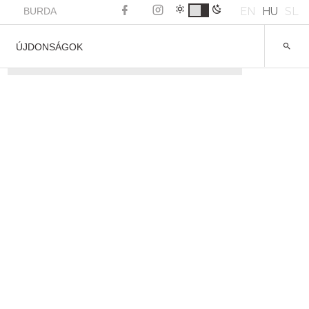
EN
HU
SL
BURDA
ÚJDONSÁGOK