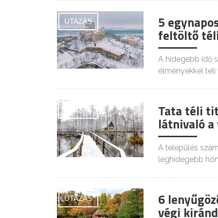
5 egynapos
UTAZÁS
feltöltő té
A hidegebb idő s
élményekkel teli
Tata téli t
UTAZÁS
látnivaló a
A település szám
leghidegebb hón
6 lenyűgöz
UTAZÁS
végi kirán