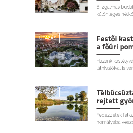
8 izgalmas buda
különleges hétkö
Festői kast
UTAZÁS
a főúri pom
Hazánk kastélyv
látnivalóival is vá
Télbúcsúzt
UTAZÁS
rejtett gy
Fedezzétek fel az
homályába vesző 