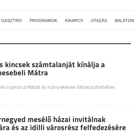
GASZTRO
PROGRAMOK
KIKAPCS
UTAZÁS
BALATON
 kincsek számtalanját kínálja a
mesebeli Mátra
dén nyáron a Mátrát és környékének felbecsülhetetlen
rnegyed mesélő házai invitálnak
ára és az idilli városrész felfedezésére