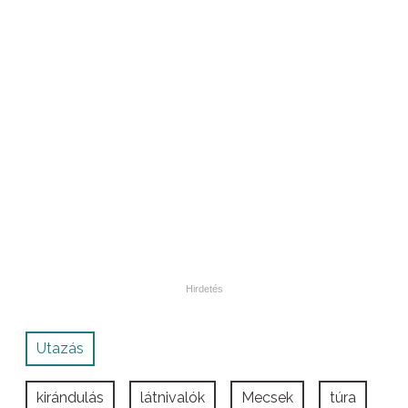
Utazás
kirándulás
látnivalók
Mecsek
túra