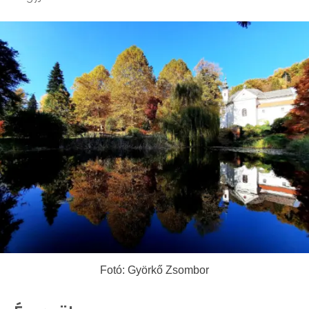
Fotó: Györkő Zsombor