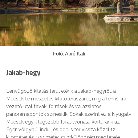
Fotó: Apró Kati
Jakab-hegy
Lenyűgöző kilátás tárul elénk a Jakab-hegyről, a
Mecsek természetes kilátóteraszáról, míg a fennsíkra
vezető utat tavak, források és varázslatos
panorámapontok színesítik. Sokak szerint ez a Nyugat-
Mecsek egyik legszebb túraútvonala: körtúránk az
Éger-völgyből indul, és oda is tér vissza közel 12
kilométer és 400 méter szintkülönbség megtétele