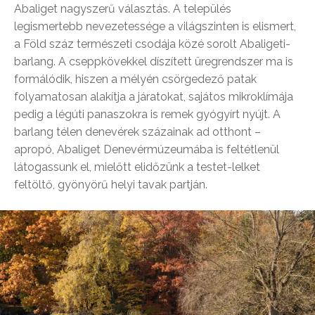
Abaliget nagyszerű választás. A település
legismertebb nevezetessége a világszinten is elismert,
a Föld száz természeti csodája közé sorolt Abaligeti-
barlang. A cseppkövekkel díszített üregrendszer ma is
formálódik, hiszen a mélyén csörgedező patak
folyamatosan alakítja a járatokat, sajátos mikroklímája
pedig a légúti panaszokra is remek gyógyírt nyújt. A
barlang télen denevérek százainak ad otthont –
apropó, Abaliget Denevérmúzeumába is feltétlenül
látogassunk el, mielőtt elidőzünk a testet-lelket
feltöltő, gyönyörű helyi tavak partján.