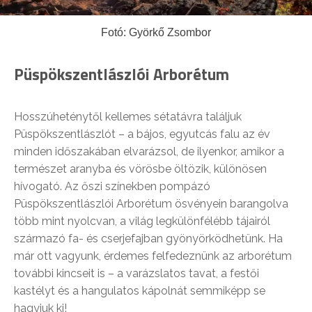
Fotó: Györkő Zsombor
Püspökszentlászlói Arborétum
Hosszúheténytől kellemes sétatávra találjuk
Püspökszentlászlót – a bájos, egyutcás falu az év
minden időszakában elvarázsol, de ilyenkor, amikor a
természet aranyba és vörösbe öltözik, különösen
hívogató. Az őszi színekben pompázó
Püspökszentlászlói Arborétum ösvényein barangolva
több mint nyolcvan, a világ legkülönfélébb tájairól
származó fa- és cserjefajban gyönyörködhetünk. Ha
már ott vagyunk, érdemes felfedeznünk az arborétum
további kincseit is – a varázslatos tavat, a festői
kastélyt és a hangulatos kápolnát semmiképp se
hagyjuk ki!