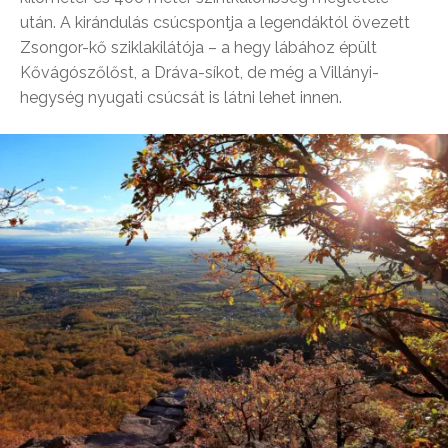
után. A kirándulás csúcspontja a legendáktól övezett
Zsongor-kő sziklakilátója – a hegy lábához épült
Kővágószőlőst, a Dráva-síkot, de még a Villányi-
hegység nyugati csúcsát is látni lehet innen.