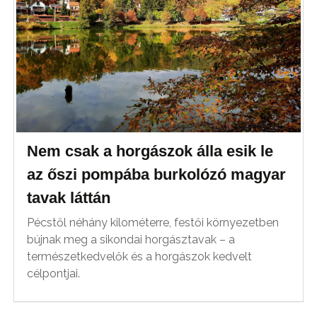
Nem csak a horgászok álla esik le
az őszi pompába burkolózó magyar
tavak láttán
Pécstől néhány kilométerre, festői környezetben
bújnak meg a sikondai horgásztavak – a
természetkedvelők és a horgászok kedvelt
célpontjai.