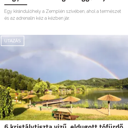
Egy kirándulóhely a Zemplén szívében, ahol a természet
és az adrenalin kéz a kézben jár.
UTAZÁS
6 kristálytiszta vizű, eldugott tófürdő