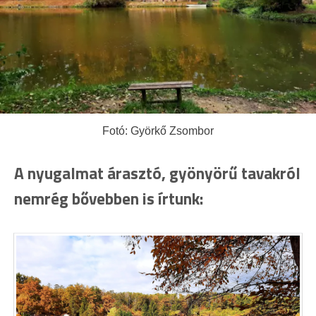
Fotó: Györkő Zsombor
A nyugalmat árasztó, gyönyörű tavakról
nemrég bővebben is írtunk: