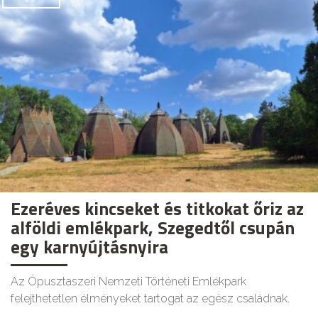
Ezeréves kincseket és titkokat őriz az
alföldi emlékpark, Szegedtől csupán
egy karnyújtásnyira
Az Ópusztaszeri Nemzeti Történeti Emlékpark
felejthetetlen élményeket tartogat az egész családnak.