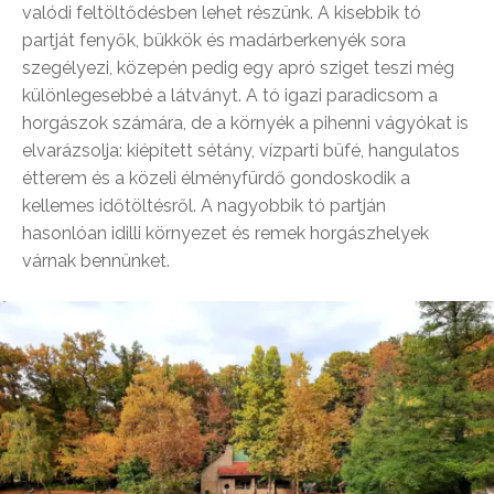
valódi feltöltődésben lehet részünk. A kisebbik tó
partját fenyők, bükkök és madárberkenyék sora
szegélyezi, közepén pedig egy apró sziget teszi még
különlegesebbé a látványt. A tó igazi paradicsom a
horgászok számára, de a környék a pihenni vágyókat is
elvarázsolja: kiépített sétány, vízparti büfé, hangulatos
étterem és a közeli élményfürdő gondoskodik a
kellemes időtöltésről. A nagyobbik tó partján
hasonlóan idilli környezet és remek horgászhelyek
várnak bennünket.