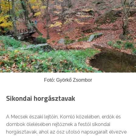
Fotó: Györkő Zsombor
Sikondai horgásztavak
A Mecsek északi lejtőin, Komló közelében, erdők és
dombok ölelésében rejtőznek a festői sikondai
horgásztavak, ahol az ősz utolsó napsugarait élvezve