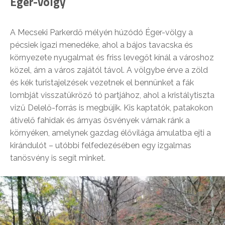
Éger-völgy
A Mecseki Parkerdő mélyén húzódó Éger-völgy a
pécsiek igazi menedéke, ahol a bájos tavacska és
környezete nyugalmat és friss levegőt kínál a városhoz
közel, ám a város zajától távol. A völgybe érve a zöld
és kék turistajelzések vezetnek el bennünket a fák
lombját visszatükröző tó partjához, ahol a kristálytiszta
vizű Delelő-forrás is megbújik. Kis kaptatók, patakokon
átívelő fahidak és árnyas ösvények várnak ránk a
környéken, amelynek gazdag élővilága ámulatba ejti a
kirándulót – utóbbi felfedezésében egy izgalmas
tanösvény is segít minket.