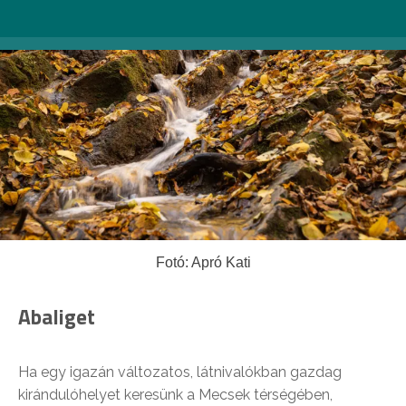
Fotó: Apró Kati
Abaliget
Ha egy igazán változatos, látnivalókban gazdag
kirándulóhelyet keresünk a Mecsek térségében,