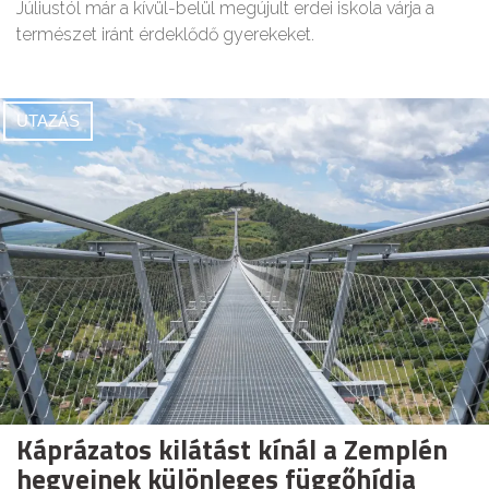
Júliustól már a kívül-belül megújult erdei iskola várja a
természet iránt érdeklődő gyerekeket.
UTAZÁS
Káprázatos kilátást kínál a Zemplén
hegyeinek különleges függőhídja