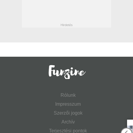
Rólunk
Impresszum
Szerzői jogok
Archív
Terjesztési pontok