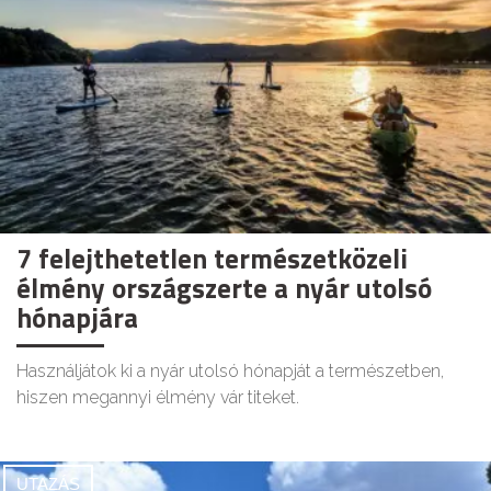
7 felejthetetlen természetközeli
élmény országszerte a nyár utolsó
hónapjára
Használjátok ki a nyár utolsó hónapját a természetben,
hiszen megannyi élmény vár titeket.
UTAZÁS