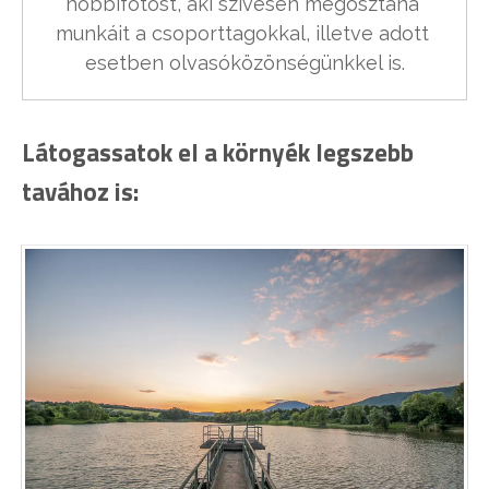
hobbifotóst, aki szívesen megosztaná 
munkáit a csoporttagokkal, illetve adott 
esetben olvasóközönségünkkel is.
Látogassatok el a környék legszebb
tavához is: