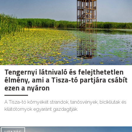
Tengernyi látnivaló és felejthetetlen
élmény, ami a Tisza-tó partjára csábít
ezen a nyáron
A Tisza-tó környékét strandok, tanösvények, bicikliutak és
kilátótornyok egyaránt gazdagítják.