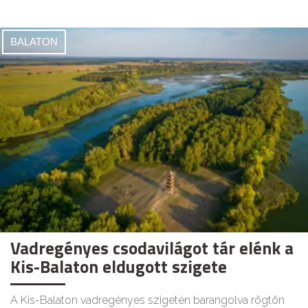
BALATON
Vadregényes csodavilágot tár elénk a
Kis-Balaton eldugott szigete
A Kis-Balaton vadregényes szigetén barangolva rögtön