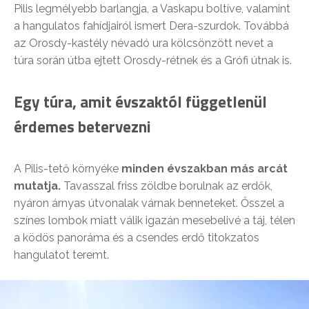
Pilis legmélyebb barlangja, a Vaskapu boltíve, valamint
a hangulatos fahídjairól ismert Dera-szurdok. Továbbá
az Orosdy-kastély névadó ura kölcsönzött nevet a
túra során útba ejtett Orosdy-rétnek és a Grófi útnak is.
Egy túra, amit évszaktól függetlenül
érdemes betervezni
A Pilis-tető környéke
minden évszakban más arcát
mutatja.
Tavasszal friss zöldbe borulnak az erdők,
nyáron árnyas útvonalak várnak benneteket. Ősszel a
színes lombok miatt válik igazán mesebelivé a táj, télen
a ködös panoráma és a csendes erdő titokzatos
hangulatot teremt.