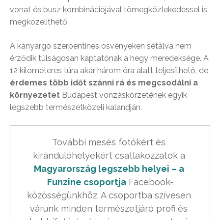
vonat és busz kombinációjával tömegközlekedéssel is
megközelíthető.
A kanyargó szerpentines ösvényeken sétálva nem
érződik túlságosan kaptatónak a hegy meredeksége. A
12 kilométeres túra akár három óra alatt teljesíthető, de
érdemes több időt szánni rá és megcsodálni a
környezetet
Budapest vonzáskörzetének egyik
legszebb természetközeli kalandján.
További mesés fotókért és 
kirándulóhelyekért csatlakozzatok a 
Magyarország legszebb helyei – a 
Funzine csoportja
 Facebook-
közösségünkhöz. A csoportba szívesen 
várunk minden természetjáró profi és 