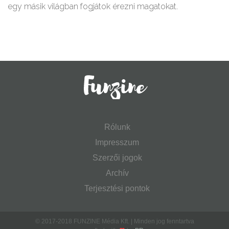
egy másik világban fogjátok érezni magatokat.
Rólunk
Impresszum
Szerzői jogok
Archív
Terjesztési pontok
© 2017-2018 FUNZINE Média Kft. | Minden jog fenntartva