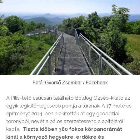
Fotó: Györkő Zsombor / Facebook
A Pilis-tető csúcsán található Boldog Özséb-kilátó az
egyik legkülönlegesebb pontja a túrának. A 17 méteres
építményt 2014-ben alakították át egy geodéziai
toronyból, nevét a pálos szerzetesrend alapítójáról
kapta.
Tiszta időben 360 fokos körpanorámát
kínál a környező hegyekre, erdőkre és