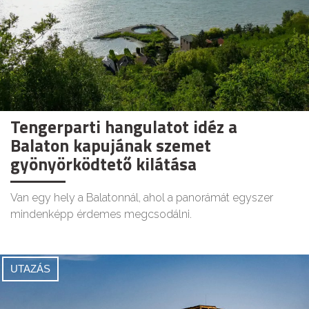
Tengerparti hangulatot idéz a
Balaton kapujának szemet
gyönyörködtető kilátása
Van egy hely a Balatonnál, ahol a panorámát egyszer
mindenképp érdemes megcsodálni.
UTAZÁS