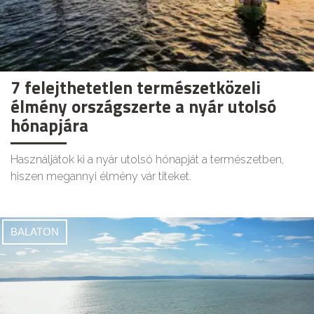
7 felejthetetlen természetközeli
élmény országszerte a nyár utolsó
hónapjára
Használjátok ki a nyár utolsó hónapját a természetben,
hiszen megannyi élmény vár titeket.
BALATON