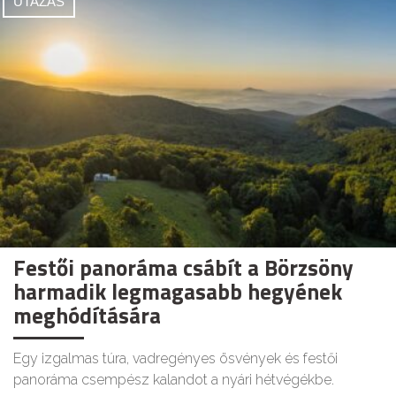
UTAZÁS
Festői panoráma csábít a Börzsöny
harmadik legmagasabb hegyének
meghódítására
Egy izgalmas túra, vadregényes ösvények és festői
panoráma csempész kalandot a nyári hétvégékbe.