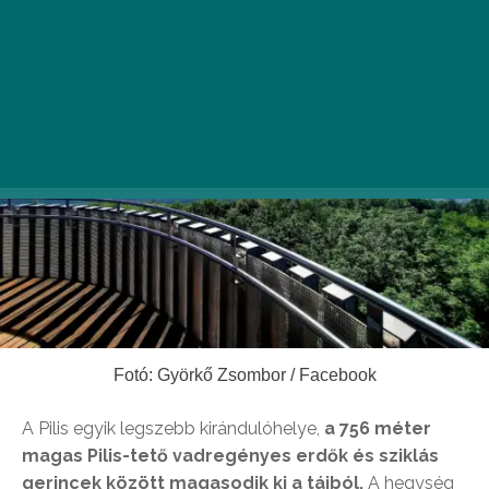
Fotó: Györkő Zsombor / Facebook
A Pilis egyik legszebb kirándulóhelye,
a 756 méter
magas Pilis-tető vadregényes erdők és sziklás
gerincek között magasodik ki a tájból.
A hegység