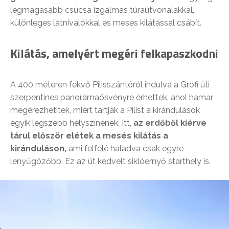
legmagasabb csúcsa izgalmas túraútvonalakkal,
különleges látnivalókkal és mesés kilátással csábít.
Kilátás, amelyért megéri felkapaszkodni
A 400 méteren fekvő Pilisszántóról indulva a Grófi úti
szerpentines panorámaösvényre érhettek, ahol hamar
megérezhetitek, miért tartják a Pilist a kirándulások
egyik legszebb helyszínének. Itt,
az erdőből kiérve
tárul először elétek a mesés kilátás a
kiránduláson,
ami felfelé haladva csak egyre
lenyűgözőbb. Ez az út kedvelt siklóernyő starthely is.