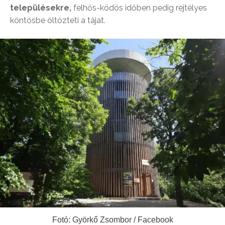
településekre,
felhős-ködös időben pedig rejtélyes
köntösbe öltözteti a tájat.
Fotó: Györkő Zsombor / Facebook