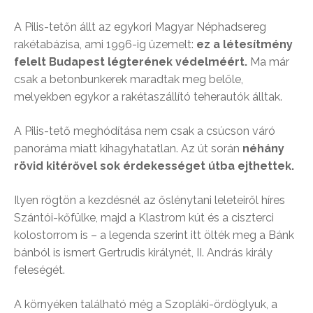
A Pilis-tetőn állt az egykori Magyar Néphadsereg
rakétabázisa, ami 1996-ig üzemelt:
ez a létesítmény
felelt Budapest légterének védelméért.
Ma már
csak a betonbunkerek maradtak meg belőle,
melyekben egykor a rakétaszállító teherautók álltak.
A Pilis-tető meghódítása nem csak a csúcson váró
panoráma miatt kihagyhatatlan. Az út során
néhány
rövid kitérővel sok érdekességet útba ejthettek.
Ilyen rögtön a kezdésnél az őslénytani leleteiről híres
Szántói-kőfülke, majd a Klastrom kút és a ciszterci
kolostorrom is – a legenda szerint itt ölték meg a Bánk
bánból is ismert Gertrudis királynét, II. András király
feleségét.
A környéken található még a Szopláki-ördöglyuk, a