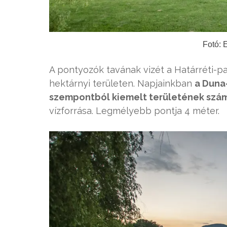
Fotó: 
A pontyozók tavának vizét a Határréti-pat
hektárnyi területen. Napjainkban
a Duna
szempontból kiemelt területének szám
vízforrása. Legmélyebb pontja 4 méter.