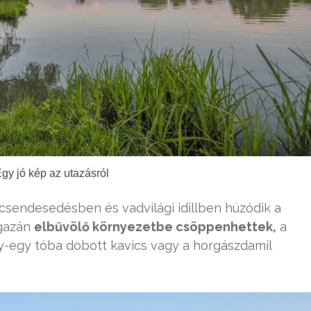
Egy jó kép az utazásról
lcsendesedésben és vadvilági idillben húzódik a
igazán
elbűvölő környezetbe csöppenhettek,
a
gy-egy tóba dobott kavics vagy a horgászdamil