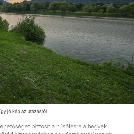
Egy jó kép az utazásról
lehetőséget biztosít a hűsölésre a hegyek