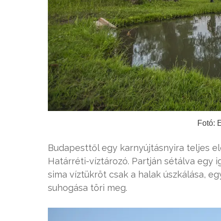
Fotó: 
Budapesttől egy karnyújtásnyira teljes e
Határréti-víztározó. Partján sétálva egy 
sima víztükröt csak a halak úszkálása, e
suhogása töri meg.