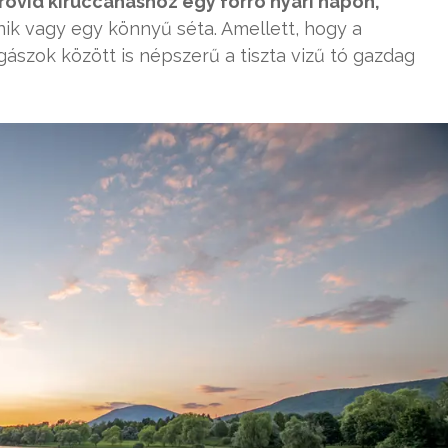
rövid kiruccanáshoz egy forró nyári napon,
ik vagy egy könnyű séta. Amellett, hogy a
gászok között is népszerű a tiszta vizű tó gazdag