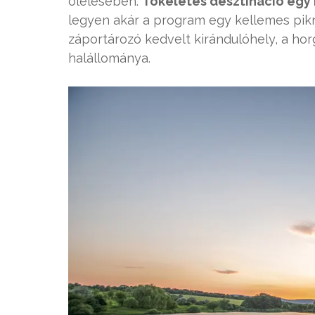
ölelésében.
Tökéletes desztináció egy 
legyen akár a program egy kellemes pikn
záportározó kedvelt kirándulóhely, a hor
halállománya.