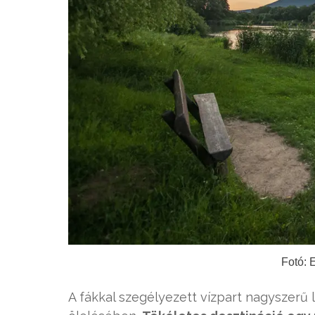
Fotó: 
A fákkal szegélyezett vízpart nagyszerű 