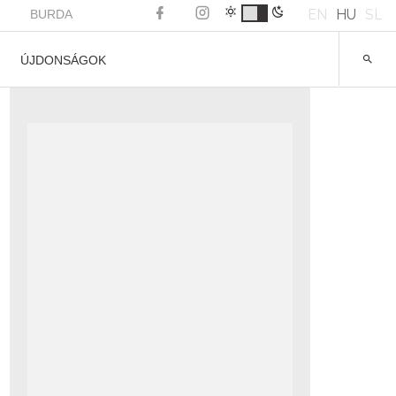
EN
HU
SL
BURDA
ÚJDONSÁGOK