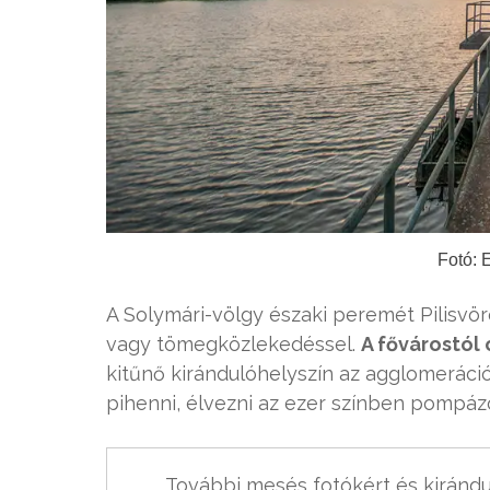
Fotó: 
A Solymári-völgy északi peremét Pilisvö
vagy tömegközlekedéssel.
A fővárostól
kitűnő kirándulóhelyszín az agglomeráci
pihenni, élvezni az ezer színben pompá
További mesés fotókért és kirándu