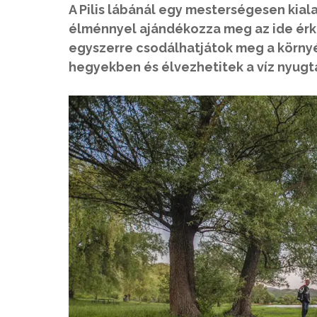
A Pilis lábánál egy mesterségesen kia
élménnyel ajándékozza meg az ide érke
egyszerre csodálhatjátok meg a környé
hegyekben és élvezhetitek a víz nyugt