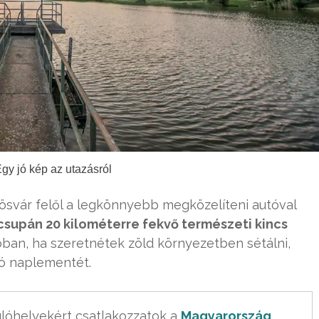
Egy jó kép az utazásról
rösvár felől a legkönnyebb megközelíteni autóval
 csupán 20 kilométerre fekvő természeti kincs
óban, ha szeretnétek zöld környezetben sétálni,
zó naplementét.
lóhelyekért csatlakozzatok a 
Magyarország 