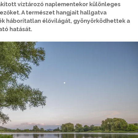
lakított víztározó naplementekor különleges
zőket. A természet hangjait hallgatva
k háborítatlan élővilágát, gyönyörködhettek a
ató hatását.