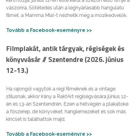
kertmozija, június 12-én este kerül a szezon első filmje a
vászonra. Sötétedés után a legnyáriasabb hangulatú
filmet, a Mamma Mia!-t nézhetik meg a mozikedvelők.
Tovább a Facebook-eseményre >>
Filmplakát, antik tárgyak, régiségek és
könyvvásár // Szentendre (2026. június
12-13.)
Ha rajongói vagytok a régi filmeknek és a vintage
stílusnak, akkor irány a RaktArt régiségvására június 12-
én és 13-án Szentendrén. Ezen a hétvégén a plakátoké
a főszerep, de könyveket, hanglemezeket és sok más
kincset is találhattok majd.
Tovább a Facebook-eseményre >>