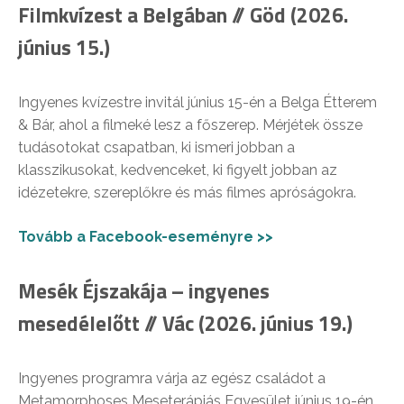
Filmkvízest a Belgában // Göd (2026.
június 15.)
Ingyenes kvízestre invitál június 15-én a Belga Étterem
& Bár, ahol a filmeké lesz a főszerep. Mérjétek össze
tudásotokat csapatban, ki ismeri jobban a
klasszikusokat, kedvenceket, ki figyelt jobban az
idézetekre, szereplőkre és más filmes apróságokra.
Tovább a Facebook-eseményre >>
Mesék Éjszakája – ingyenes
mesedélelőtt // Vác (2026. június 19.)
Ingyenes programra várja az egész családot a
Metamorphoses Meseterápiás Egyesület június 19-én,