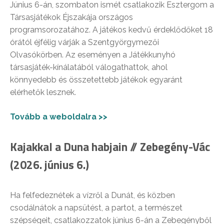
Június 6-án, szombaton ismét csatlakozik Esztergom a
Társasjátékok Éjszakája országos
programsorozatához. A játékos kedvű érdeklődőket 18
órától éjfélig várják a Szentgyörgymezői
Olvasókörben. Az eseményen a Játékkunyhó
társasjáték-kínálatából válogathattok, ahol
könnyedebb és összetettebb játékok egyaránt
elérhetők lesznek.
Tovább a weboldalra >>
Kajakkal a Duna habjain // Zebegény-Vác
(2026. június 6.)
Ha felfedeznétek a vízről a Dunát, és közben
csodálnátok a napsütést, a partot, a természet
szépségeit, csatlakozzatok június 6-án a Zebegényből