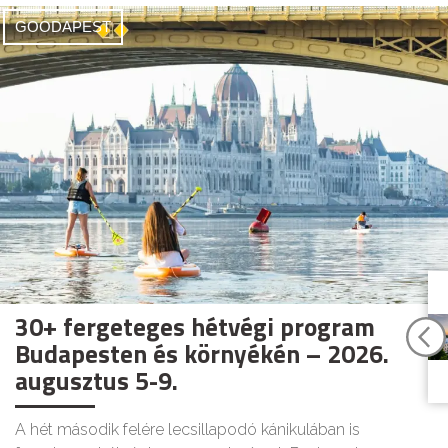
GOODAPEST
30+ fergeteges hétvégi program
Budapesten és környékén – 2026.
augusztus 5-9.
A hét második felére lecsillapodó kánikulában is