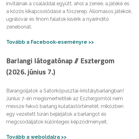
invitálnak a családdal együtt, ahol a zenéé, a játéké és
a közös kikapcsolódásé a főszerep. Állomásos játékok,
ugrálóvár és finom falatok kísérik a nyárindító
zenebonát.
Tovább a Facebook-eseményre >>
Barlangi látogatónap // Esztergom
(2026. június 7.)
Barangoljatok a Sátorkőpusztai-kristálybarlangban!
Június 7-én megismerhetitek az Esztergomtól nem
messze fekvő barlang kutatástörténetét, miközben
egy vezetett túrán bejárjátok a barlangot és
megcsodáljátok különleges képződményeit.
Tovább a weboldalra >>