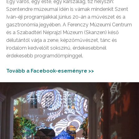
Egy város, egy este, egy karszalag, tíz helyszín:
Szentendre múzeumai idén is várnak mindenkit Szent
Iván-éji programjaikkal június 20-án a művészet és a
gasztronómia jegyében. A Ferenczy Múzeumi Centrum
és a Szabadtéri Néprajzi Múzeum (Skanzen) késő
délutántól várja a zene, képzőművészet, tánc és
irodalom kedvelőit sokszínű, érdekesebbnél
érdekesebb programdömpinggel.
Tovább a Facebook-eseményre >>