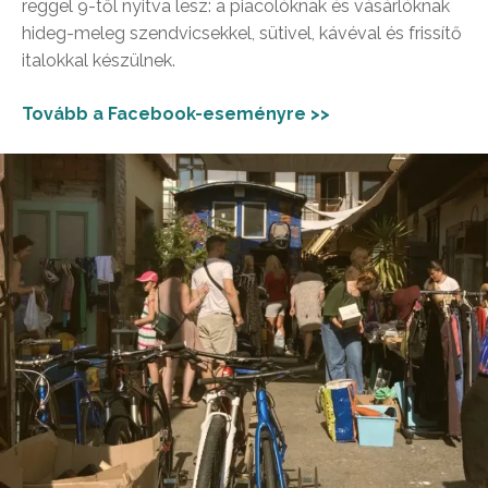
reggel 9-től nyitva lesz: a piacolóknak és vásárlóknak
hideg-meleg szendvicsekkel, sütivel, kávéval és frissítő
italokkal készülnek.
Tovább a Facebook-eseményre >>