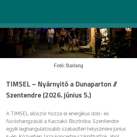
Fotó: Barlang
TIMSEL – Nyárnyitó a Dunaparton //
Szentendre (2026. június 5.)
A TIMSEL először hozza el energikus dob- és
fúvóshangzását a Kacsakő Bisztróba, Szentendre
egyik leghangulatosabb szabadtéri helyszínére június
5-én. Közvetlen, laza koncertre számíthattok, ahol