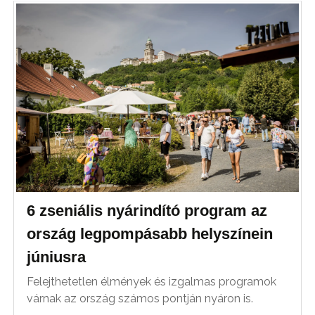
6 zseniális nyárindító program az
ország legpompásabb helyszínein
júniusra
Felejthetetlen élmények és izgalmas programok
várnak az ország számos pontján nyáron is.