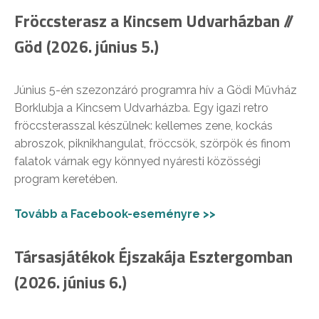
Fröccsterasz a Kincsem Udvarházban //
Göd (2026. június 5.)
Június 5-én szezonzáró programra hív a Gödi Művház
Borklubja a Kincsem Udvarházba. Egy igazi retro
fröccsterasszal készülnek: kellemes zene, kockás
abroszok, piknikhangulat, fröccsök, szörpök és finom
falatok várnak egy könnyed nyáresti közösségi
program keretében.
Tovább a Facebook-eseményre >>
Társasjátékok Éjszakája Esztergomban
(2026. június 6.)