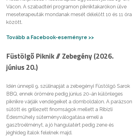
Vácon. A szabadtéri programon pikniktakarókon ülve
meseterapeuták mondanak mesét délelőtt 10 és 11 óra
között.
Tovább a Facebook-eseményre >>
Füstölgő Piknik // Zebegény (2026.
június 20.)
Idén ünnepli 9. szülinapját a zebegényi Füstölgő Sarok
BBQ, ennek örömére pedig június 20-án különleges
piknikre várják vendégeiket a domboldalon. A parázson
sütött és grillezett finomságok mellett a Ribizli
Édesműhely süteményválogatása emeli a
gasztroélményt, a jó hangulatért pedig zene és
jéghideg italok felelnek majd.