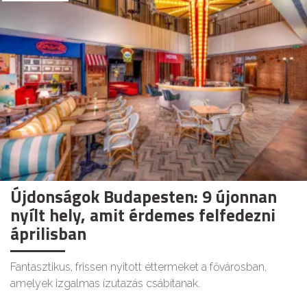
Újdonságok Budapesten: 9 újonnan
nyílt hely, amit érdemes felfedezni
áprilisban
Fantasztikus, frissen nyitott éttermeket a fővárosban,
amelyek izgalmas ízutazás csábítanak.