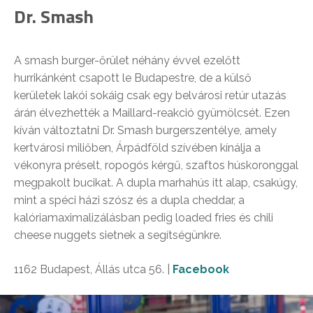
Dr. Smash
A smash burger-őrület néhány évvel ezelőtt
hurrikánként csapott le Budapestre, de a külső
kerületek lakói sokáig csak egy belvárosi retúr utazás
árán élvezhették a Maillard-reakció gyümölcsét. Ezen
kíván változtatni Dr. Smash burgerszentélye, amely
kertvárosi miliőben, Árpádföld szívében kínálja a
vékonyra préselt, ropogós kérgű, szaftos húskoronggal
megpakolt bucikat. A dupla marhahús itt alap, csakúgy,
mint a spéci házi szósz és a dupla cheddar, a
kalóriamaximalizálásban pedig loaded fries és chili
cheese nuggets sietnek a segítségünkre.
1162 Budapest, Állás utca 56. |
Facebook