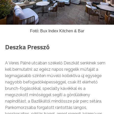
Fotó: Bux Index Kitchen & Bar
Deszka Presszó
A Veres Pálné utcában székelő Deszkát senkinek sem
kell bemutatni: az egész napos reggelik műfaját a
legmagasabb szinten művelő kollektíva új egysége
nagyobb befogadóképességgel, csak itt elérhető
brunch-fogásokkal, specialty kávékkal és a
megszokott minőséggel segíti a gördülékeny
napindítást, a Bazilikától mindössze pár perc sétára.
Pankomorzsába forgatott rántottás lángos,
kecskesajtos-céklás bagel, angol reggeli, kézműves