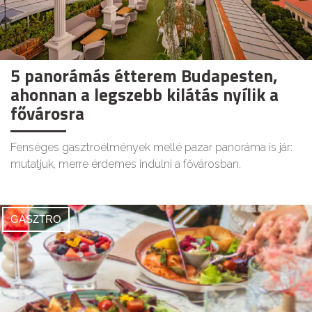
5 panorámás étterem Budapesten,
ahonnan a legszebb kilátás nyílik a
fővárosra
Fenséges gasztroélmények mellé pazar panoráma is jár:
mutatjuk, merre érdemes indulni a fővárosban.
GASZTRO