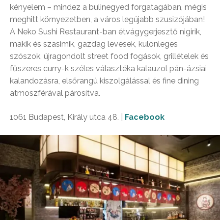
kényelem – mindez a bulinegyed forgatagában, mégis
meghitt környezetben, a város legújabb szusizójában!
A Neko Sushi Restaurant-ban étvágygerjesztő nigirik,
makik és szasimik, gazdag levesek, különleges
szószok, újragondolt street food fogások, grillételek és
fűszeres curry-k széles választéka kalauzol pán-ázsiai
kalandozásra, elsőrangú kiszolgálással és fine dining
atmoszférával párosítva.
1061 Budapest, Király utca 48. |
Facebook