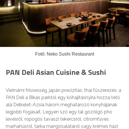
Fotó: Neko Sushi Restaurant
PAN Deli Asian Cuisine & Sushi
Vietnámi frissesség, japán precizitás, thai fűszerezés: a
PAN Deli a Bikás parktól egy kőhajításnyira hozza tető
alá Délkelet-Ázsia három meghatározó konyhájának
legjobb fogásait. Legyen szó egy tál gőzölgő pho
levesről, ropogós tavaszi tekercsről, citromfüves
marhahúsról, tarka mangósalátáról vagy krémes házi