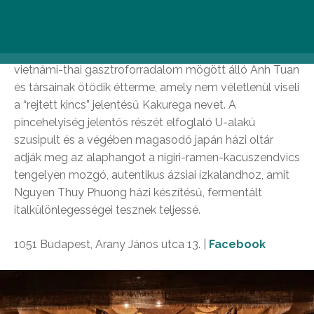
Kakurega
Az Opium alagsorában bújik meg a budapesti
vietnámi-thai gasztroforradalom mögött álló Anh Tuan
és társainak ötödik étterme, amely nem véletlenül viseli
a “rejtett kincs” jelentésű Kakurega nevet. A
pincehelyiség jelentős részét elfoglaló U-alakú
szusipult és a végében magasodó japán házi oltár
adják meg az alaphangot a nigiri-ramen-kacuszendvics
tengelyen mozgó, autentikus ázsiai ízkalandhoz, amit
Nguyen Thuy Phuong házi készítésű, fermentált
italkülönlegességei tesznek teljessé.
1051 Budapest, Arany János utca 13. |
Facebook