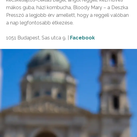
mákos guba, házi kombucha, Bloody Mary – a Deszka
Presszó a legjobb érv amellett, hogy a reggeli valóban
a nap legfontosabb étkezése.
1051 Budapest, Sas utca 9. |
Facebook