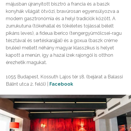
májusban újranyitott bisztró a francia és a baszk
konyhák világát ötvözi, bravúrosan egyensúlyozva a
modern gasztronómia és a helyi tradíciók között. A
zurrukutuna (tőkehallal és tökéletes tojással bélelt
pikáns leves), a fideua iberico (tengergyümölcsei-ragu
tésztával és sertéskarajjal) és a goxua (baszk créme
brulée) mellett néhány magyar klasszikus is helyet
kapott a menün, így a hazai ízek rajongói is otthon
érezhetik magukat.
1055 Budapest, Kossuth Lajos tér 18. (bejárat a Balassi
Bálint utca 2. felől) |
Facebook