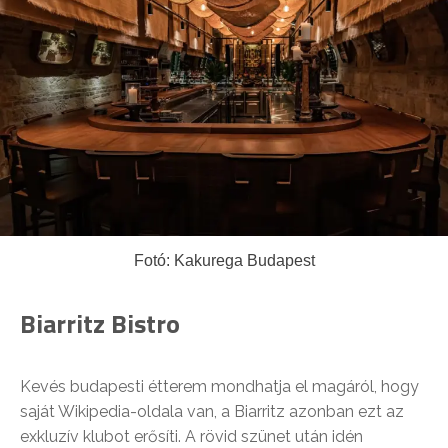
Fotó: Kakurega Budapest
Biarritz Bistro
Kevés budapesti étterem mondhatja el magáról, hogy
saját Wikipedia-oldala van, a Biarritz azonban ezt az
exkluzív klubot erősíti. A rövid szünet után idén