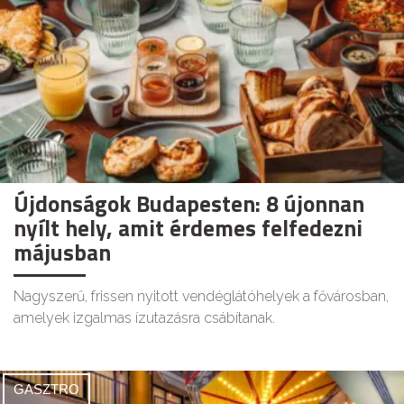
Újdonságok Budapesten: 8 újonnan
nyílt hely, amit érdemes felfedezni
májusban
Nagyszerű, frissen nyitott vendéglátóhelyek a fővárosban,
amelyek izgalmas ízutazásra csábítanak.
GASZTRO