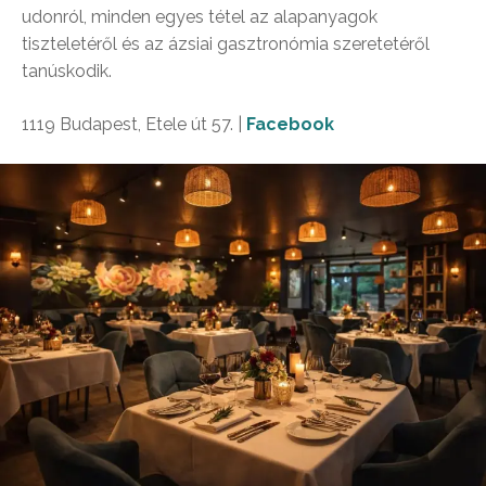
udonról, minden egyes tétel az alapanyagok
tiszteletéről és az ázsiai gasztronómia szeretetéről
tanúskodik.
1119 Budapest, Etele út 57. |
Facebook