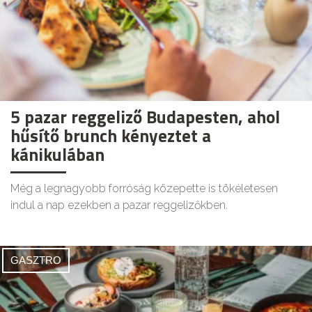
5 pazar reggeliző Budapesten, ahol
hűsítő brunch kényeztet a
kánikulában
Még a legnagyobb forróság közepette is tökéletesen
indul a nap ezekben a pazar reggelizőkben.
GASZTRO