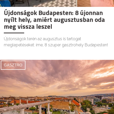
Újdonságok Budapesten: 8 újonnan
nyílt hely, amiért augusztusban oda
meg vissza leszel
Újdonságok terén az augusztus is tartogat
meglepetéseket: íme, 8 szuper gasztrohely Budapesten!
GASZTRO