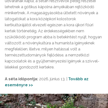
udvarának kapui, a sétán résztvevők pedig részesei
lehetnek a gótikus kápolna árnyékában rejtőzködő
minikertnek. A magaságyásokba ültetett növények a
látogatókat a kora középkori kolostorok
kertkultúrájától elvezeti egészen a kora újkori főúri
kertek történetéig. Az érdekességekben nem
szűkölködő program abba is betekintést nyújt, hogyan
változott a növénykultúra a humanista igényeknek
megfelelően, illetve, milyen hatással volt a
természettudományok fejlődése, a nemzetközi
kapcsolatok és a gyűjteményezési igények a szívvel-
lélekkel gondozott kertekre.
A séta időpontja:
2026. június 13. |
Tovább az
eseményre >>