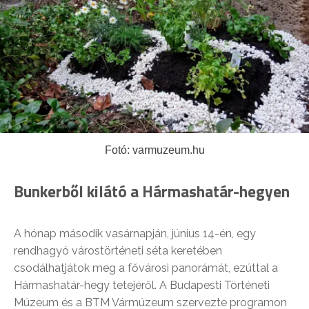
Fotó: varmuzeum.hu
Bunkerből kilátó a Hármashatár-hegyen
A hónap második vasárnapján, június 14-én, egy
rendhagyó várostörténeti séta keretében
csodálhatjátok meg a fővárosi panorámát, ezúttal a
Hármashatár-hegy tetejéről. A Budapesti Történeti
Múzeum és a BTM Vármúzeum szervezte programon