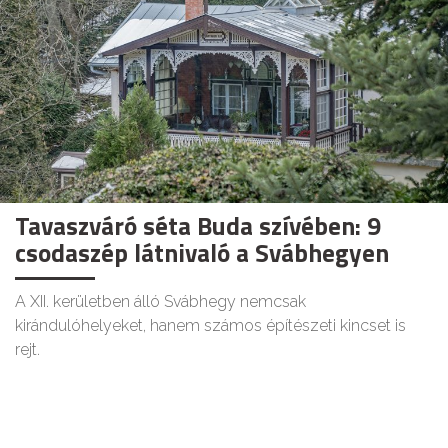
Tavaszváró séta Buda szívében: 9
csodaszép látnivaló a Svábhegyen
A XII. kerületben álló Svábhegy nemcsak
kirándulóhelyeket, hanem számos építészeti kincset is
rejt.