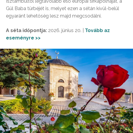
Isztambultól legtávolabb eső európai sírkápolnáját, a
Gül Baba türbéjét is, melyet ezen a sétán kívül-belül
egyaránt lehetőség lesz majd megcsodálni.
A séta időpontja:
2026. június 20. |
Tovább az
eseményre >>