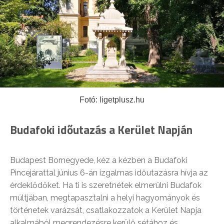
Fotó: ligetplusz.hu
Budafoki időutazás a Kerület Napján
Budapest Bornegyede, kéz a kézben a Budafoki
Pincejárattal június 6-án izgalmas időutazásra hívja az
érdeklődőket. Ha ti is szeretnétek elmerülni Budafok
múltjában, megtapasztalni a helyi hagyományok és
történetek varázsát, csatlakozzatok a Kerület Napja
alkalmából megrendezésre kerülő sétához és