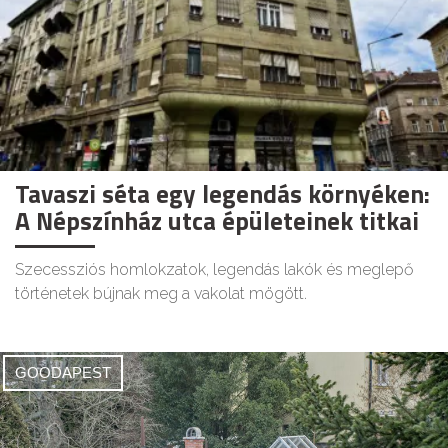
Tavaszi séta egy legendás környéken:
A Népszínház utca épületeinek titkai
Szecessziós homlokzatok, legendás lakók és meglepő
történetek bújnak meg a vakolat mögött.
GOODAPEST