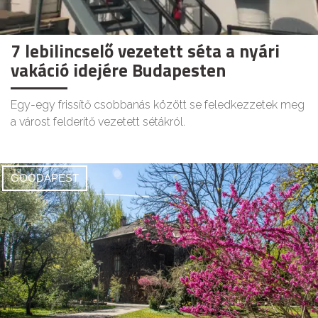
7 lebilincselő vezetett séta a nyári
vakáció idejére Budapesten
Egy-egy frissítő csobbanás között se feledkezzetek meg
a várost felderítő vezetett sétákról.
GOODAPEST