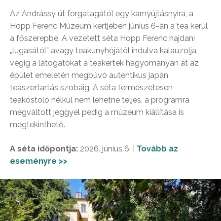
Az Andrássy út forgatagától egy karnyújtásnyira, a
Hopp Ferenc Múzeum kertjében június 6-án a tea kerül
a főszerepbe. A vezetett séta Hopp Ferenc hajdani
„lugasától” avagy teakunyhójától indulva kalauzolja
végig a látogatókat a teakertek hagyományán át az
épület emeletén megbúvó autentikus japán
teaszertartás szobáig. A séta természetesen
teakóstoló nélkül nem lehetne teljes, a programra
megváltott jeggyel pedig a múzeum kiállítása is
megtekinthető.
A séta időpontja:
2026. június 6. |
Tovább az
eseményre >>