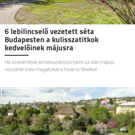
6 lebilincselő vezetett séta
Budapesten a kulisszatitkok
kedvelőinek májusra
Ha szeretnétek emlékezetessé tenni az idei májust,
vessétek bele magatokat a főváros titkaiba!
GOODAPEST