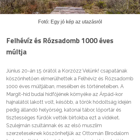
Fotó: Egy jó kép az utazásról
Felhévíz és Rózsadomb 1000 éves
múltja
Június 20-án 15 órától a Korzózz Velünk! csapatának
köszönhetően elmerülhettek a Felhévíz és Rózsadomb
1000 éves múltjában, meséiben és történeteiben. A
Margit-híd budai hídfőjének környéke az Árpád-kor
hajnalától lakott volt, később, a török hódoltság idején
pedig állandó helyőrség, katonai tábor, lőportár és
tisztességes fürdők vették birtokba ezt a vidéket.
Szulejmán szultánnak és az első muszlim
szerzeteseknek köszönhetjük az Ottomán Birodalom