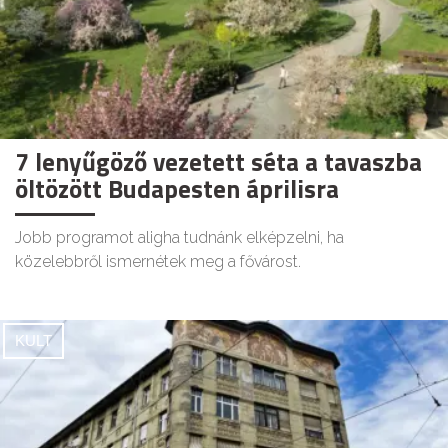
7 lenyűgöző vezetett séta a tavaszba
öltözött Budapesten áprilisra
Jobb programot aligha tudnánk elképzelni, ha
közelebbről ismernétek meg a fővárost.
KULT