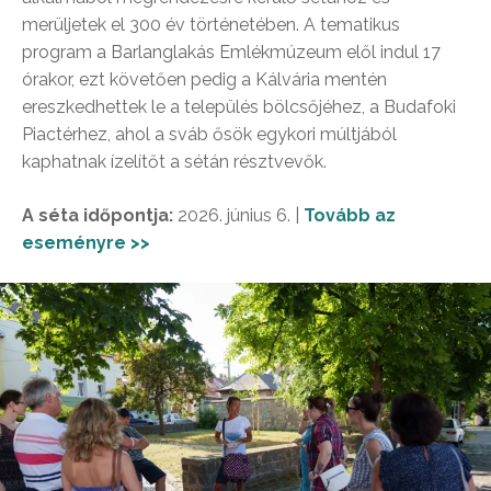
merüljetek el 300 év történetében. A tematikus
program a Barlanglakás Emlékmúzeum elől indul 17
órakor, ezt követően pedig a Kálvária mentén
ereszkedhettek le a település bölcsőjéhez, a Budafoki
Piactérhez, ahol a sváb ősök egykori múltjából
kaphatnak ízelítőt a sétán résztvevők.
A séta időpontja:
2026. június 6. |
Tovább az
eseményre >>