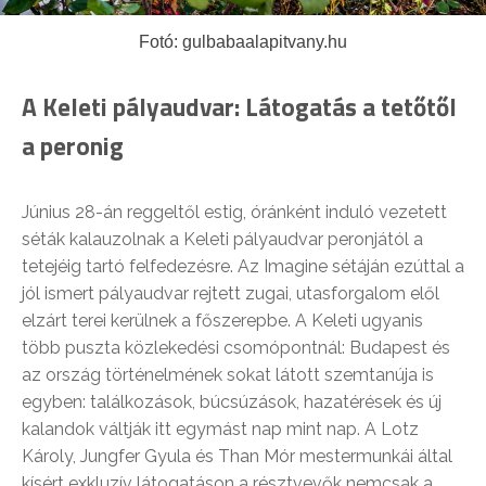
Fotó: gulbabaalapitvany.hu
A Keleti pályaudvar: Látogatás a tetőtől
a peronig
Június 28-án reggeltől estig, óránként induló vezetett
séták kalauzolnak a Keleti pályaudvar peronjától a
tetejéig tartó felfedezésre. Az Imagine sétáján ezúttal a
jól ismert pályaudvar rejtett zugai, utasforgalom elől
elzárt terei kerülnek a főszerepbe. A Keleti ugyanis
több puszta közlekedési csomópontnál: Budapest és
az ország történelmének sokat látott szemtanúja is
egyben: találkozások, búcsúzások, hazatérések és új
kalandok váltják itt egymást nap mint nap. A Lotz
Károly, Jungfer Gyula és Than Mór mestermunkái által
kísért exkluzív látogatáson a résztvevők nemcsak a