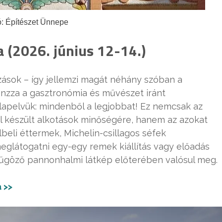
ó: Építészet Ünnepe
 (2026. június 12-14.)
lkozások – így jellemzi magát néhány szóban a
onzza a gasztronómia és művészet iránt
Alapelvük: mindenből a legjobbat! Ez nemcsak az
l készült alkotások minőségére, hanem az azokat
albeli éttermek, Michelin-csillagos séfek
eglátogatni egy-egy remek kiállítás vagy előadás
űgöző pannonhalmi látkép előterében valósul meg.
 >>