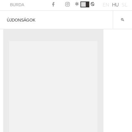
EN
HU
SL
BURDA
ÚJDONSÁGOK