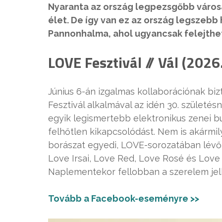
Nyaranta az ország legpezsgőbb város
élet. De így van ez az ország legszebb h
Pannonhalma, ahol ugyancsak felejthe
LOVE Fesztivál // Vál (2026.
Június 6-án izgalmas kollaborációnak biz
Fesztivál alkalmával az idén 30. születé
egyik legismertebb elektronikus zenei bu
felhőtlen kikapcsolódást. Nem is akármi
borászat egyedi, LOVE-sorozatában lévő, é
Love Irsai, Love Red, Love Rosé és Lov
Naplementekor fellobban a szerelem jelk
Tovább a Facebook-eseményre >>