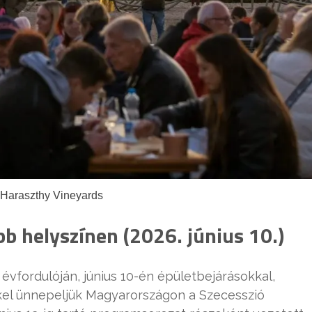
 Haraszthy Vineyards
bb helyszínen (2026. június 10.)
évfordulóján, június 10-én épületbejárásokkal,
ekkel ünnepeljük Magyarországon a Szecesszió