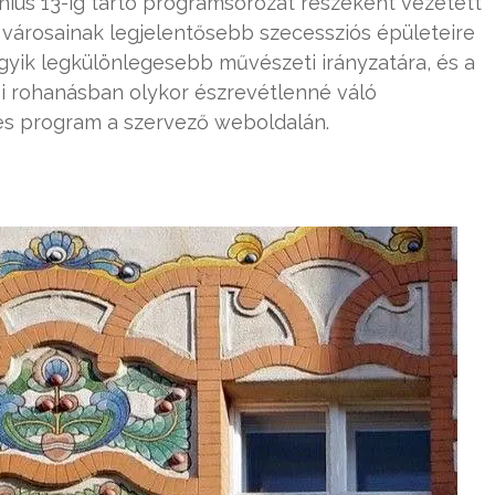
únius 13-ig tartó programsorozat részeként vezetett
városainak legjelentősebb szecessziós épületeire
egyik legkülönlegesebb művészeti irányzatára, és a
i rohanásban olykor észrevétlenné váló
tes program a szervező weboldalán.