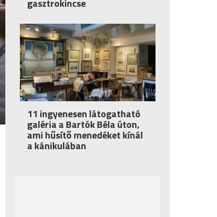
gasztrokincse
11 ingyenesen látogatható
galéria a Bartók Béla úton,
ami hűsítő menedéket kínál
a kánikulában