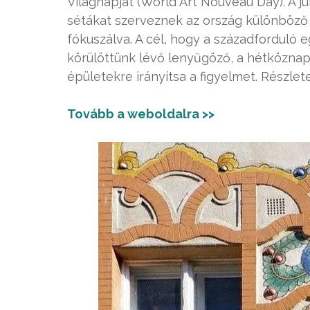
Világnapját (World Art Nouveau Day). A j
sétákat szerveznek az ország különböző 
fókuszálva. A cél, hogy a századforduló 
körülöttünk lévő lenyűgöző, a hétköznap
épületekre irányítsa a figyelmet. Részle
Tovább a weboldalra >>