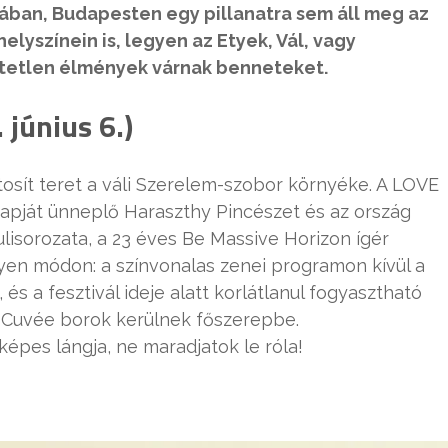
ában, Budapesten egy pillanatra sem áll meg az
elyszínein is, legyen az Etyek, Vál, vagy
tetlen élmények várnak benneteket.
 június 6.)
tosít teret a váli Szerelem-szobor környéke. A LOVE
snapját ünneplő Haraszthy Pincészet és az ország
lisorozata, a 23 éves Be Massive Horizon ígér
lyen módon: a színvonalas zenei programon kívül a
s a fesztivál ideje alatt korlátlanul fogyasztható
e Cuvée borok kerülnek főszerepbe.
épes lángja, ne maradjatok le róla!