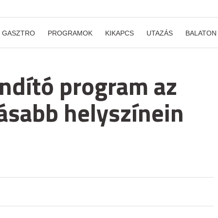
GASZTRO
PROGRAMOK
KIKAPCS
UTAZÁS
BALATON
indító program az
ásabb helyszínein