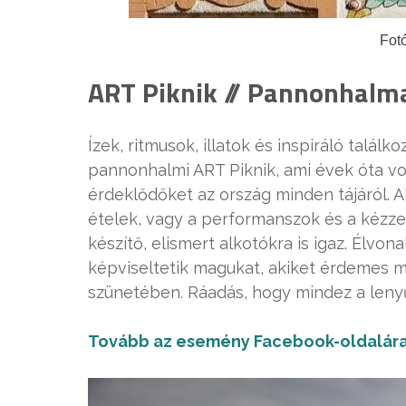
Fot
ART Piknik // Pannonhalma
Ízek, ritmusok, illatok és inspiráló talá
pannonhalmi ART Piknik, ami évek óta v
érdeklődőket az ország minden tájáról. 
ételek, vagy a performanszok és a kézze
készítő, elismert alkotókra is igaz. Élvon
képviseltetik magukat, akiket érdemes m
szünetében. Ráadás, hogy mindez a leny
Tovább az esemény Facebook-oldalára