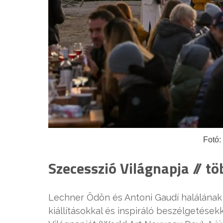
Fotó:
Szecesszió Világnapja // tö
Lechner Ödön és Antoni Gaudí halálának 
kiállításokkal és inspiráló beszélgetés