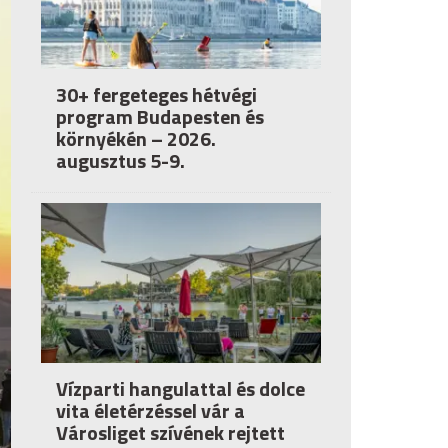
30+ fergeteges hétvégi
program Budapesten és
környékén – 2026.
augusztus 5-9.
Vízparti hangulattal és dolce
vita életérzéssel vár a
Városliget szívének rejtett