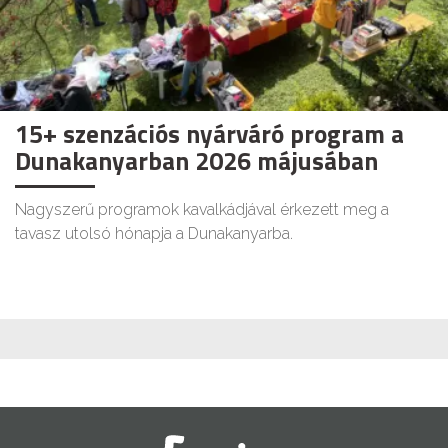
15+ szenzációs nyárváró program a
Dunakanyarban 2026 májusában
Nagyszerű programok kavalkádjával érkezett meg a
tavasz utolsó hónapja a Dunakanyarba.