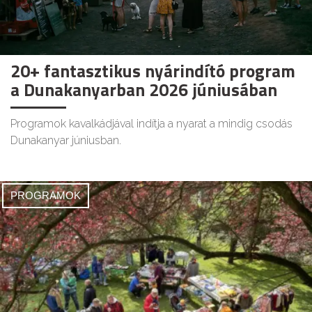
20+ fantasztikus nyárindító program
a Dunakanyarban 2026 júniusában
Programok kavalkádjával indítja a nyarat a mindig csodás
Dunakanyar júniusban.
PROGRAMOK