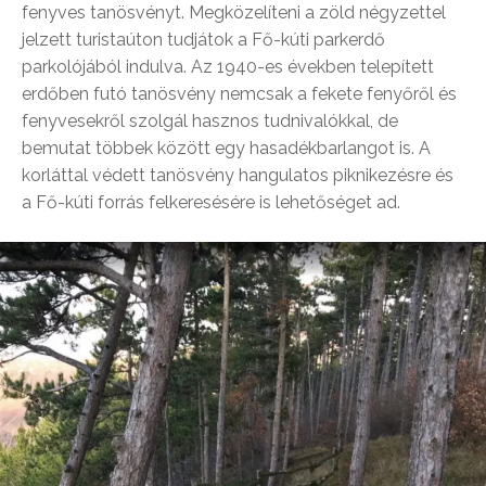
fenyves tanösvényt. Megközelíteni a zöld négyzettel
jelzett turistaúton tudjátok a Fő-kúti parkerdő
parkolójából indulva. Az 1940-es években telepített
erdőben futó tanösvény nemcsak a fekete fenyőről és
fenyvesekről szolgál hasznos tudnivalókkal, de
bemutat többek között egy hasadékbarlangot is. A
korláttal védett tanösvény hangulatos piknikezésre és
a Fő-kúti forrás felkeresésére is lehetőséget ad.