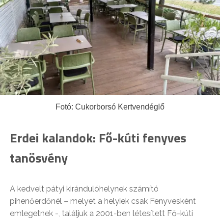
Fotó: Cukorborsó Kertvendéglő
Erdei kalandok: Fő-kúti fenyves
tanösvény
A kedvelt pátyi kirándulóhelynek számító
pihenőerdőnél – melyet a helyiek csak Fenyvesként
emlegetnek -, találjuk a 2001-ben létesített Fő-kúti