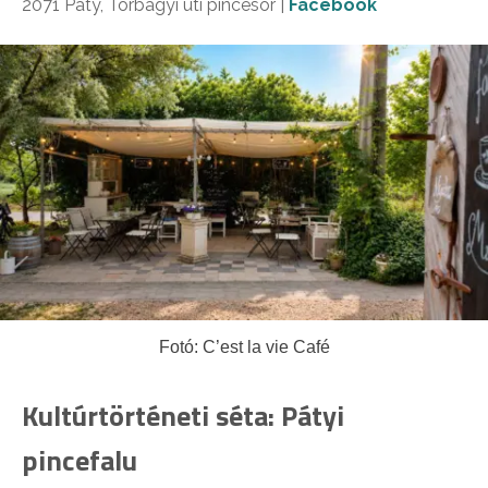
2071 Páty, Torbágyi úti pincesor |
Facebook
Fotó: C’est la vie Café
Kultúrtörténeti séta: Pátyi
pincefalu