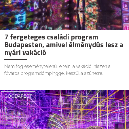
7 fergeteges családi program
Budapesten, amivel élménydús lesz a
nyári vakáció
Nem fog eseménytelenül eltelni a vakáció, hiszen a
főváros programdömpinggel készül a szünetre.
GOODAPEST