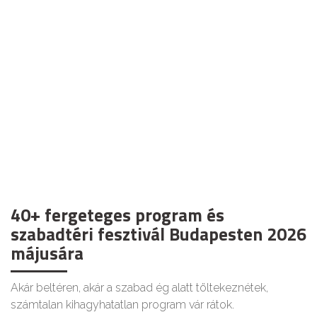
GOODAPEST
40+ fergeteges program és
szabadtéri fesztivál Budapesten 2026
májusára
Akár beltéren, akár a szabad ég alatt töltekeznétek,
számtalan kihagyhatatlan program vár rátok.