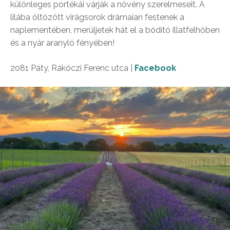
különleges portékái várják a növény szerelmeseit. A
lilába öltözött virágsorok drámaian festenek a
naplementében, merüljetek hát el a bódító illatfelhőben
és a nyár aranyló fényében!
2081 Páty, Rákóczi Ferenc utca |
Facebook