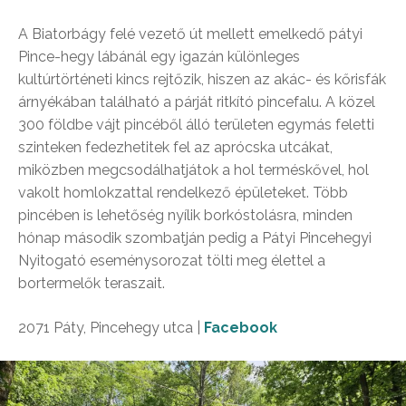
A Biatorbágy felé vezető út mellett emelkedő pátyi
Pince-hegy lábánál egy igazán különleges
kultúrtörténeti kincs rejtőzik, hiszen az akác- és kőrisfák
árnyékában található a párját ritkító pincefalu. A közel
300 földbe vájt pincéből álló területen egymás feletti
szinteken fedezhetitek fel az aprócska utcákat,
miközben megcsodálhatjátok a hol terméskővel, hol
vakolt homlokzattal rendelkező épületeket. Több
pincében is lehetőség nyílik borkóstolásra, minden
hónap második szombatján pedig a Pátyi Pincehegyi
Nyitogató eseménysorozat tölti meg élettel a
bortermelők teraszait.
2071 Páty, Pincehegy utca |
Facebook