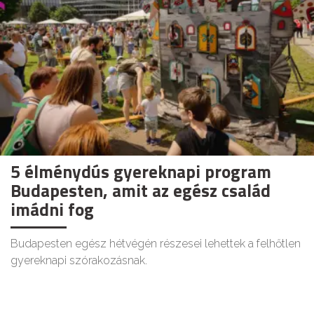
5 élménydús gyereknapi program
Budapesten, amit az egész család
imádni fog
Budapesten egész hétvégén részesei lehettek a felhőtlen
gyereknapi szórakozásnak.