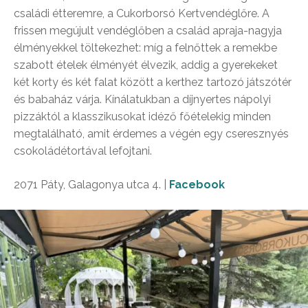
családi étteremre, a Cukorborsó Kertvendéglőre. A
frissen megújult vendéglőben a család apraja-nagyja
élményekkel töltekezhet: míg a felnőttek a remekbe
szabott ételek élményét élvezik, addig a gyerekeket
két korty és két falat között a kerthez tartozó játszótér
és babaház várja. Kínálatukban a díjnyertes nápolyi
pizzáktól a klasszikusokat idéző főételekig minden
megtalálható, amit érdemes a végén egy cseresznyés
csokoládétortával lefojtani.
2071 Páty, Galagonya utca 4. |
Facebook