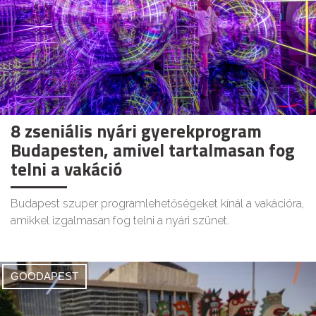
8 zseniális nyári gyerekprogram
Budapesten, amivel tartalmasan fog
telni a vakáció
Budapest szuper programlehetőségeket kínál a vakációra,
amikkel izgalmasan fog telni a nyári szünet.
GOODAPEST