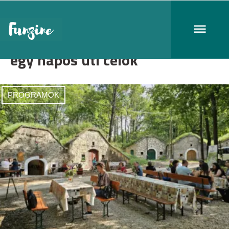
egy napos úti célok
PROGRAMOK