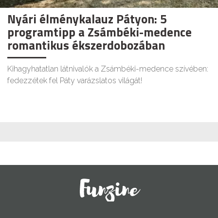
Nyári élménykalauz Pátyon: 5
programtipp a Zsámbéki-medence
romantikus ékszerdobozában
Kihagyhatatlan látnivalók a Zsámbéki-medence szívében:
fedezzétek fel Páty varázslatos világát!