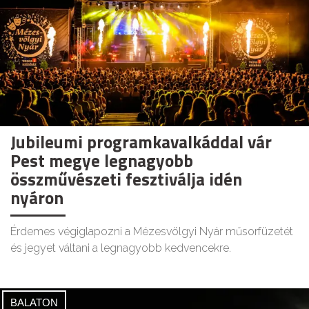
Jubileumi programkavalkáddal vár
Pest megye legnagyobb
összművészeti fesztiválja idén
nyáron
Érdemes végiglapozni a Mézesvölgyi Nyár műsorfüzetét
és jegyet váltani a legnagyobb kedvencekre.
BALATON