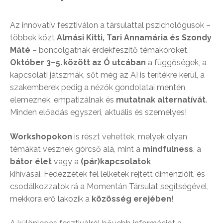
A
z innovatív fesztiválon
a társulattal pszichológusok –
többek közt
Almási Kitti, Tari Annamária és Szondy
Máté
– boncolgatnak érdekfeszítő témaköröket.
O
któber 3–5. között az Ó utcában
a
függőségek, a
kapcsolati játszmák, sőt még az AI is terítékre kerül, a
szakemberek pedig a nézők gondolatai mentén
elemeznek, empatizálnak és
mutatnak alternatívát
.
Minden előadás egyszeri, aktuális és személyes!
Workshopokon
is részt vehettek, melyek olyan
témákat vesznek górcső alá, mint a
mindfulness
, a
bátor élet
vagy a
(pár)kapcsolatok
kihívásai.
Fedezzétek fel lelketek rejtett dimenzióit, és
csodálkozzatok rá a Momentán Társulat segítségével,
mekkora erő lakozik a
közösség erejében
!