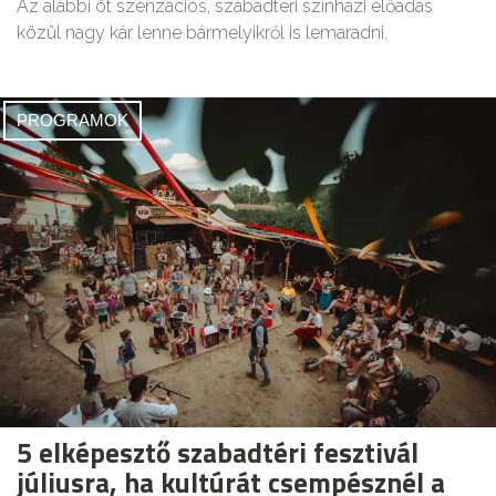
Az alábbi öt szenzációs, szabadtéri színházi előadás
közül nagy kár lenne bármelyikről is lemaradni.
PROGRAMOK
5 elképesztő szabadtéri fesztivál
júliusra, ha kultúrát csempésznél a