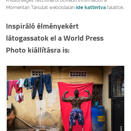
A különleges fesztiválról bővebb információt a
Momentán Társulat weboldalán
ide kattintva
találtok.
Inspiráló élményekért
látogassatok el a World Press
Photo kiállításra is: