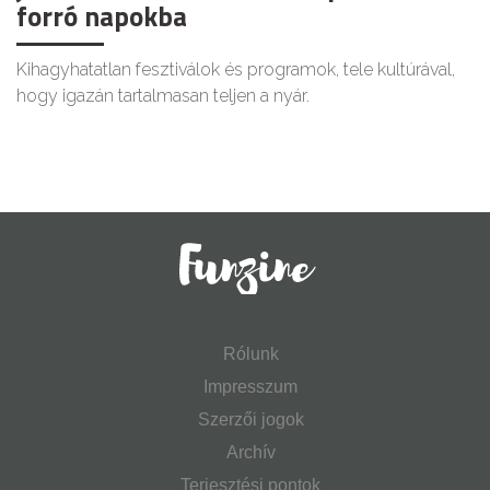
forró napokba
Kihagyhatatlan fesztiválok és programok, tele kultúrával,
hogy igazán tartalmasan teljen a nyár.
Rólunk
Impresszum
Szerzői jogok
Archív
Terjesztési pontok