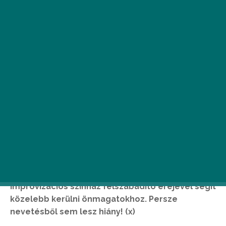
A Momentán Társulat önismereti imprófesztiválja
igazi örömünnep: a FröccsFeszt a kíváncsiság
jegyében, neves pszichológusokkal és az
improvizációs színház felszabadító erejével segít
közelebb kerülni önmagatokhoz. Persze
nevetésből sem lesz hiány! (x)