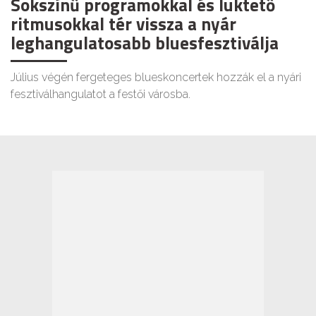
Sokszínű programokkal és lüktető
ritmusokkal tér vissza a nyár
leghangulatosabb bluesfesztiválja
Július végén fergeteges blueskoncertek hozzák el a nyári
fesztiválhangulatot a festői városba.