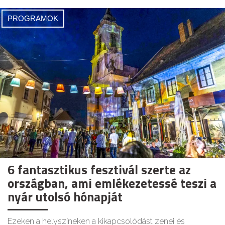
PROGRAMOK
6 fantasztikus fesztivál szerte az
országban, ami emlékezetessé teszi a
nyár utolsó hónapját
Ezeken a helyszíneken a kikapcsolódást zenei és