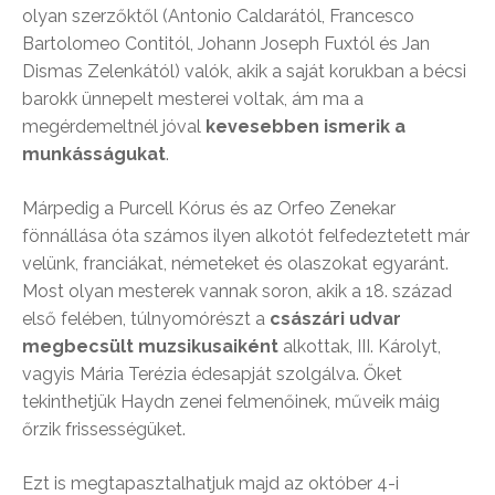
olyan szerzőktől (Antonio Caldarától, Francesco
Bartolomeo Contitól, Johann Joseph Fuxtól és Jan
Dismas Zelenkától) valók, akik a saját korukban a bécsi
barokk ünnepelt mesterei voltak, ám ma a
megérdemeltnél jóval
kevesebben ismerik a
munkásságukat
.
Márpedig a Purcell Kórus és az Orfeo Zenekar
fönnállása óta számos ilyen alkotót felfedeztetett már
velünk, franciákat, németeket és olaszokat egyaránt.
Most olyan mesterek vannak soron, akik a 18. század
első felében, túlnyomórészt a
császári udvar
megbecsült muzsikusaiként
alkottak, III. Károlyt,
vagyis Mária Terézia édesapját szolgálva. Őket
tekinthetjük Haydn zenei felmenőinek, műveik máig
őrzik frissességüket.
Ezt is megtapasztalhatjuk majd az október 4-i