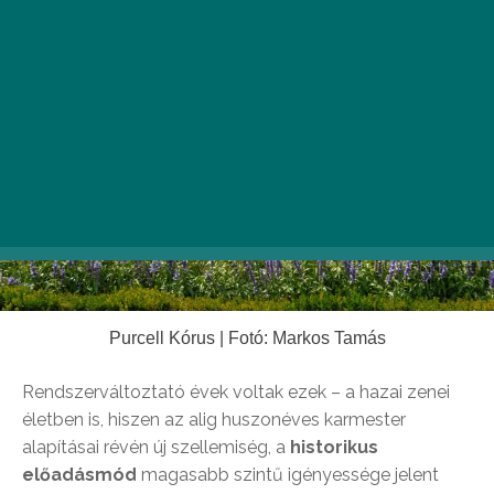
Purcell Kórus | Fotó: Markos Tamás
Rendszerváltoztató évek voltak ezek – a hazai zenei
életben is, hiszen az alig huszonéves karmester
alapításai révén új szellemiség, a
historikus
előadásmód
magasabb szintű igényessége jelent