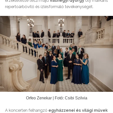
érzékletessé teszi majd
Vashegyi György
oly markáns
repertoárbővítő és ízlésformáló tevékenységét.
Orfeo Zenekar | Fotó: Csibi Szilvia
A koncerten felhangzó
egyházzenei és világi művek