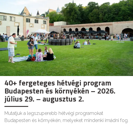
40+ fergeteges hétvégi program
Budapesten és környékén – 2026.
július 29. – augusztus 2.
Mutatjuk a legszuperebb hétvégi programokat
Budapesten és környékén, melyeket mindenki imádni fog.