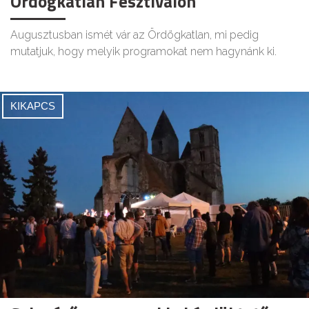
Ördögkatlan Fesztiválon
Augusztusban ismét vár az Ördögkatlan, mi pedig
mutatjuk, hogy melyik programokat nem hagynánk ki.
KIKAPCS