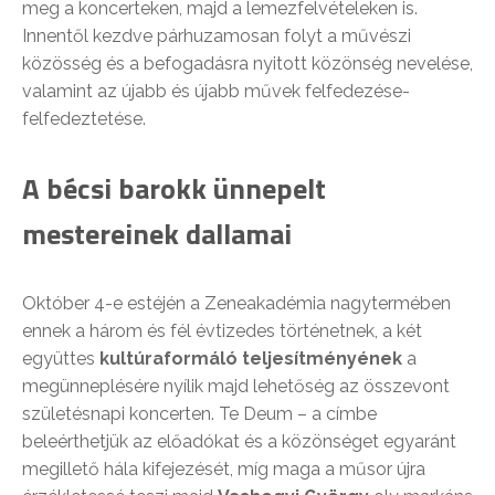
meg a koncerteken, majd a lemezfelvételeken is.
Innentől kezdve párhuzamosan folyt a művészi
közösség és a befogadásra nyitott közönség nevelése,
valamint az újabb és újabb művek felfedezése-
felfedeztetése.
A bécsi barokk ünnepelt
mestereinek dallamai
Október 4-e estéjén a Zeneakadémia nagytermében
ennek a három és fél évtizedes történetnek, a két
együttes
kultúraformáló teljesítményének
a
megünneplésére nyílik majd lehetőség az összevont
születésnapi koncerten. Te Deum – a címbe
beleérthetjük az előadókat és a közönséget egyaránt
megillető hála kifejezését, míg maga a műsor újra