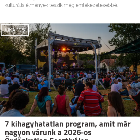
kulturális élmények teszik még emlékezetesebbé.
KIKAPCS
7 kihagyhatatlan program, amit már
nagyon várunk a 2026-os