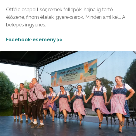
Ötféle csapolt sör, remek fellépők, hajnalig tartó
élőzene, finom ételek, gyereksarok. Minden ami kell. A
belépés ingyenes.
Facebook-esemény >>