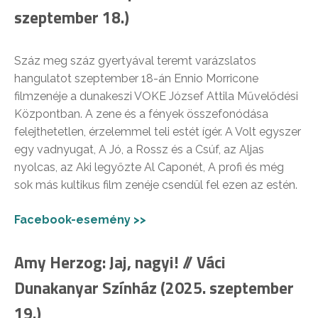
szeptember 18.)
Száz meg száz gyertyával teremt varázslatos
hangulatot szeptember 18-án Ennio Morricone
filmzenéje a dunakeszi VOKE József Attila Művelődési
Központban. A zene és a fények összefonódása
felejthetetlen, érzelemmel teli estét ígér. A Volt egyszer
egy vadnyugat, A Jó, a Rossz és a Csúf, az Aljas
nyolcas, az Aki legyőzte Al Caponét, A profi és még
sok más kultikus film zenéje csendül fel ezen az estén.
Facebook-esemény >>
Amy Herzog: Jaj, nagyi! // Váci
Dunakanyar Színház (2025. szeptember
19.)