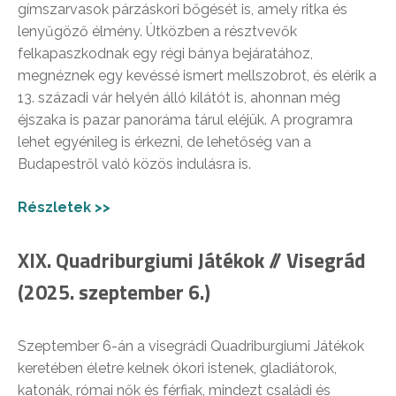
gímszarvasok párzáskori bőgését is, amely ritka és
lenyűgöző élmény. Útközben a résztvevők
felkapaszkodnak egy régi bánya bejáratához,
megnéznek egy kevéssé ismert mellszobrot, és elérik a
13. századi vár helyén álló kilátót is, ahonnan még
éjszaka is pazar panoráma tárul eléjük. A programra
lehet egyénileg is érkezni, de lehetőség van a
Budapestről való közös indulásra is.
Részletek >>
XIX. Quadriburgiumi Játékok // Visegrád
(2025. szeptember 6.)
Szeptember 6-án a visegrádi Quadriburgiumi Játékok
keretében életre kelnek ókori istenek, gladiátorok,
katonák, római nők és férfiak, mindezt családi és