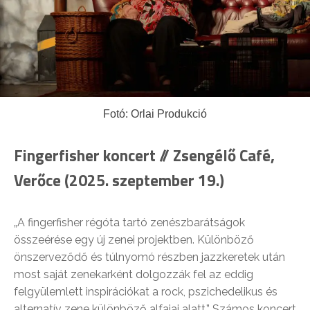
Fotó: Orlai Produkció
Fingerfisher koncert // Zsengélő Café,
Verőce (2025. szeptember 19.)
„A fingerfisher régóta tartó zenészbarátságok
összeérése egy új zenei projektben. Különböző
önszerveződő és túlnyomó részben jazzkeretek után
most saját zenekarként dolgozzák fel az eddig
felgyülemlett inspirációkat a rock, pszichedelikus és
alternatív zene különböző alfajai alatt.” Számos koncert