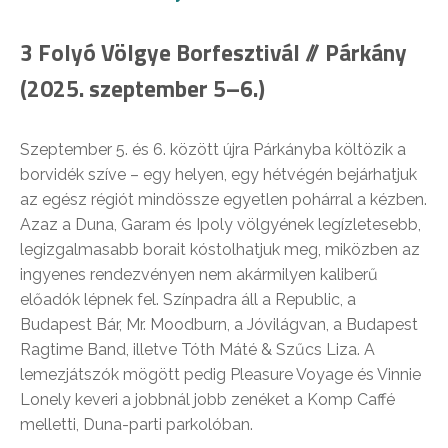
3 Folyó Völgye Borfesztivál // Párkány
(2025. szeptember 5–6.)
Szeptember 5. és 6. között újra Párkányba költözik a
borvidék szíve – egy helyen, egy hétvégén bejárhatjuk
az egész régiót mindössze egyetlen pohárral a kézben.
Azaz a Duna, Garam és Ipoly völgyének legízletesebb,
legizgalmasabb borait kóstolhatjuk meg, miközben az
ingyenes rendezvényen nem akármilyen kaliberű
előadók lépnek fel. Színpadra áll a Republic, a
Budapest Bár, Mr. Moodburn, a Jóvilágvan, a Budapest
Ragtime Band, illetve Tóth Máté & Szűcs Liza. A
lemezjátszók mögött pedig Pleasure Voyage és Vinnie
Lonely keveri a jobbnál jobb zenéket a Komp Caffé
melletti, Duna-parti parkolóban.