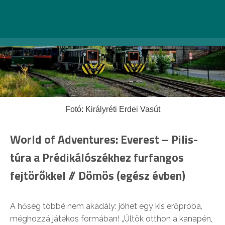
Fotó: Királyréti Erdei Vasút
World of Adventures: Everest – Pilis-
túra a Prédikálószékhez furfangos
fejtörőkkel // Dömös (egész évben)
A hőség többé nem akadály: jöhet egy kis erőpróba,
méghozzá játékos formában! „Ültök otthon a kanapén,