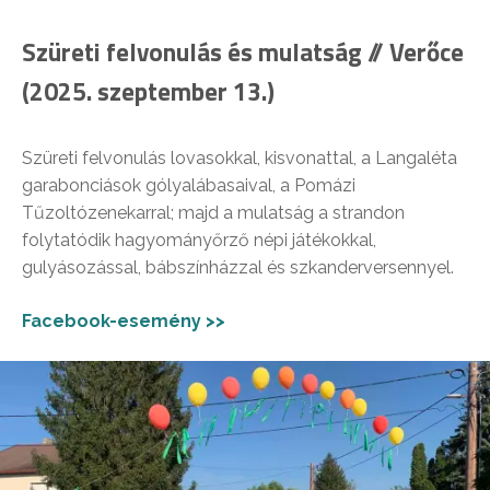
Szüreti felvonulás és mulatság // Verőce
(2025. szeptember 13.)
Szüreti felvonulás lovasokkal, kisvonattal, a Langaléta
garabonciások gólyalábasaival, a Pomázi
Tűzoltózenekarral; majd a mulatság a strandon
folytatódik hagyományőrző népi játékokkal,
gulyásozással, bábszínházzal és szkanderversennyel.
Facebook-esemény >>