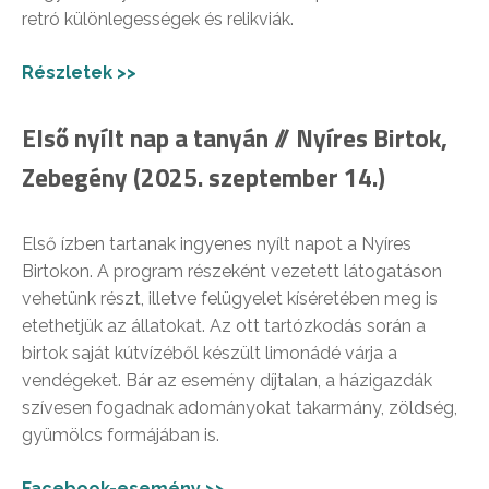
retró különlegességek és relikviák.
Részletek >>
Első nyílt nap a tanyán // Nyíres Birtok,
Zebegény (2025. szeptember 14.)
Első ízben tartanak ingyenes nyílt napot a Nyíres
Birtokon. A program részeként vezetett látogatáson
vehetünk részt, illetve felügyelet kíséretében meg is
etethetjük az állatokat. Az ott tartózkodás során a
birtok saját kútvízéből készült limonádé várja a
vendégeket. Bár az esemény díjtalan, a házigazdák
szívesen fogadnak adományokat takarmány, zöldség,
gyümölcs formájában is.
Facebook-esemény >>