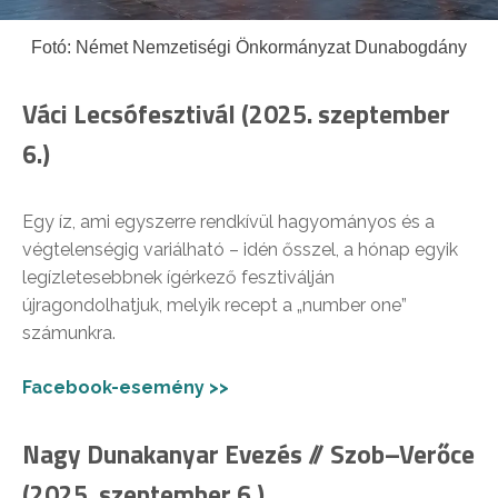
Fotó: Német Nemzetiségi Önkormányzat Dunabogdány
Váci Lecsófesztivál (2025. szeptember
6.)
Egy íz, ami egyszerre rendkívül hagyományos és a
végtelenségig variálható – idén ősszel, a hónap egyik
legízletesebbnek ígérkező fesztiválján
újragondolhatjuk, melyik recept a „number one”
számunkra.
Facebook-esemény >>
Nagy Dunakanyar Evezés // Szob–Verőce
(2025. szeptember 6.)