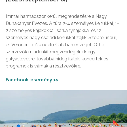
Immár harmadszor kerül megrendezésre a Nagy
Dunakanyar Evezés. A túra 2-4 személyes kenukkal, 1-
2 személyes kajakokkal, sárkányhajókkal és 12
személyes nagy családi kenukkal zajlik, Szobról indul,
és Verőcén, a Zsengélő Caféban ér véget. Ott a
szervezők mindenkit megvendégelnek egy
gulyáslevesre, továbbá hideg italok, koncertek és
programok is várnak a résztvevőkre.
Facebook-esemény >>