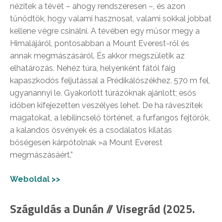
nézitek a tévét – ahogy rendszeresen –, és azon
tűnődtök, hogy valami hasznosat, valami sokkal jobbat
kellene végre csinálni. A tévében egy műsor megy a
Himalájáról, pontosabban a Mount Everest-ről és
annak megmászásáról. És akkor megszületik az
elhatározás. Nehéz túra, helyenként fától fáig
kapaszkodós feljutással a Prédikálószékhez. 570 m fel,
ugyanannyi le. Gyakorlott túrázóknak ajánlott; esős
időben kifejezetten veszélyes lehet. De ha ráveszitek
magatokat, a lebilincselő történet, a furfangos fejtörők,
a kalandos ösvények és a csodálatos kilátás
bőségesen kárpótolnak »a Mount Everest
megmászásáért.”
Weboldal >>
Száguldás a Dunán // Visegrád (2025.