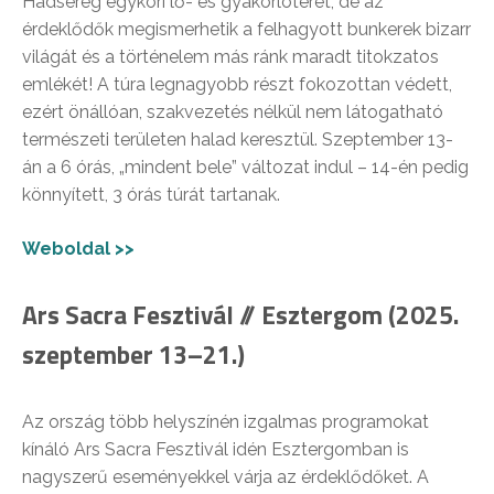
Hadsereg egykori lő- és gyakorlóterét, de az
érdeklődők megismerhetik a felhagyott bunkerek bizarr
világát és a történelem más ránk maradt titokzatos
emlékét! A túra legnagyobb részt fokozottan védett,
ezért önállóan, szakvezetés nélkül nem látogatható
természeti területen halad keresztül. Szeptember 13-
án a 6 órás, „mindent bele” változat indul – 14-én pedig
könnyített, 3 órás túrát tartanak.
Weboldal >>
Ars Sacra Fesztivál // Esztergom (2025.
szeptember 13–21.)
Az ország több helyszínén izgalmas programokat
kínáló Ars Sacra Fesztivál idén Esztergomban is
nagyszerű eseményekkel várja az érdeklődőket. A