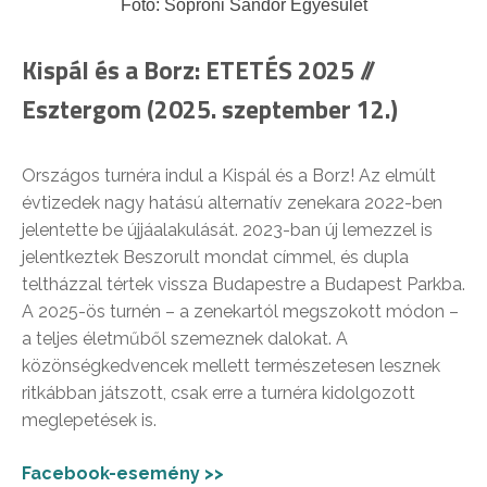
Fotó: Soproni Sándor Egyesület
Kispál és a Borz: ETETÉS 2025 //
Esztergom (2025. szeptember 12.)
Országos turnéra indul a Kispál és a Borz! Az elmúlt
évtizedek nagy hatású alternatív zenekara 2022-ben
jelentette be újjáalakulását. 2023-ban új lemezzel is
jelentkeztek Beszorult mondat címmel, és dupla
teltházzal tértek vissza Budapestre a Budapest Parkba.
A 2025-ös turnén – a zenekartól megszokott módon –
a teljes életműből szemeznek dalokat. A
közönségkedvencek mellett természetesen lesznek
ritkábban játszott, csak erre a turnéra kidolgozott
meglepetések is.
Facebook-esemény >>