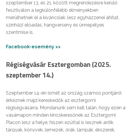
szeptember 13. és 21. között megrendezésre kerülő
fesztiválon a legkülönfélébb élményekben
merülhetnek el a kíváncsiak: lesz egyházzenei áhítat,
színházi előadás, hangverseny és ünnepélyes
szentmise is.
Facebook-esemény >>
Régiségvásár Esztergomban (2025.
szeptember 14.)
Szeptember 14-én ismét az ország számos pontjáról
érkeznek majd kereskedők az esztergomi
régiségvásárra. Mondanunk sem kell talán, hogy ezen a
vasárnapon minden kincskeresőnek az Esztergomi
Piacon lesz a helye, hiszen ezúttal is lesznek antik
tárgyak, könyvek, lemezek, órák, lámpák, ékszerek,