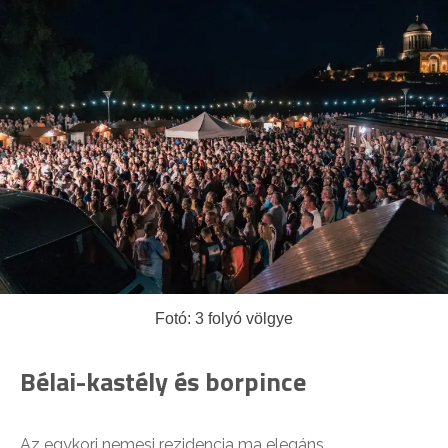
Fotó: 3 folyó völgye
Bélai-kastély és borpince
Az egykori nemesi rezidencia ma elegáns