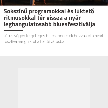
Sokszínű programokkal és lüktető
ritmusokkal tér vissza a nyár
leghangulatosabb bluesfesztiválja
Július végén fergeteges blueskoncertek hozzák el a nyári
fesztiválhangulatot a festői városba.