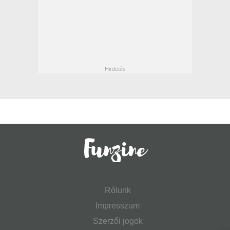
Rólunk
Impresszum
Szerzői jogok