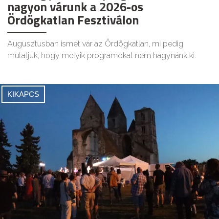
nagyon várunk a 2026-os
Ördögkatlan Fesztiválon
Augusztusban ismét vár az Ördögkatlan, mi pedig
mutatjuk, hogy melyik programokat nem hagynánk ki.
KIKAPCS