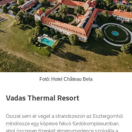
Fotó: Hotel Château Bela
Vadas Thermal Resort
Ősszel sem ér véget a strandszezon az Esztergomtól
mindössze egy köpésre fekvő fürdőkomplexumban,
ahol összesen tizenkét élménymedence szolgálja a