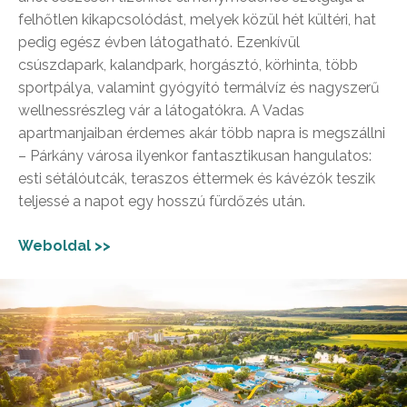
felhőtlen kikapcsolódást, melyek közül hét kültéri, hat
pedig egész évben látogatható. Ezenkívül
csúszdapark, kalandpark, horgásztó, körhinta, több
sportpálya, valamint gyógyító termálvíz és nagyszerű
wellnessrészleg vár a látogatókra. A Vadas
apartmanjaiban érdemes akár több napra is megszállni
– Párkány városa ilyenkor fantasztikusan hangulatos:
esti sétálóutcák, teraszos éttermek és kávézók teszik
teljessé a napot egy hosszú fürdőzés után.
Weboldal >>