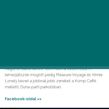
3 Folyó Völgye borfesztivál
Szeptember 5–6. között újra Párkányba költözik a
borvidék szíve – egy helyen, egy hétvégén bejárhatjuk
az egész régiót mindössze egyetlen pohárral a kézben.
Azaz a Duna, Garam és Ipoly völgyének legízletesebb,
legizgalmasabb borait kóstolhatjuk meg, miközben az
ingyenes rendezvényen nem akármilyen kaliberű
előadók lépnek fel. Színpadra áll a Republic, a
Budapest Bár, Mr. Moodburn, a Jóvilágvan, a Budapest
Ragtime Band, illetve Tóth Máté & Szűcs Liza. A
lemezjátszók mögött pedig Pleasure Voyage és Vinnie
Lonely keveri a jobbnál jobb zenéket a Komp Caffé
melletti, Duna-parti parkolóban.
Facebook-oldal >>