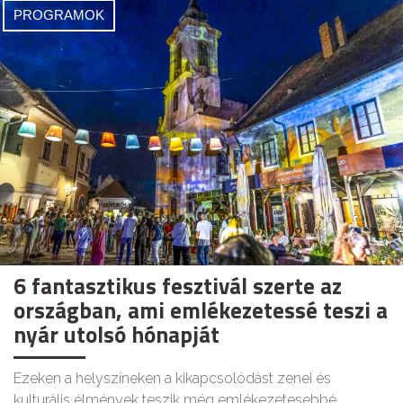
PROGRAMOK
6 fantasztikus fesztivál szerte az
országban, ami emlékezetessé teszi a
nyár utolsó hónapját
Ezeken a helyszíneken a kikapcsolódást zenei és
kulturális élmények teszik még emlékezetesebbé.