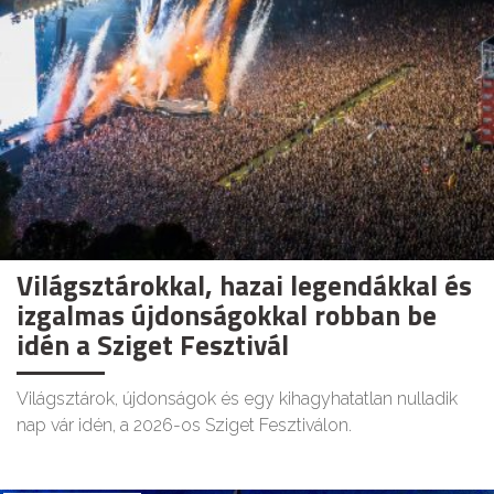
Világsztárokkal, hazai legendákkal és
izgalmas újdonságokkal robban be
idén a Sziget Fesztivál
Világsztárok, újdonságok és egy kihagyhatatlan nulladik
nap vár idén, a 2026-os Sziget Fesztiválon.