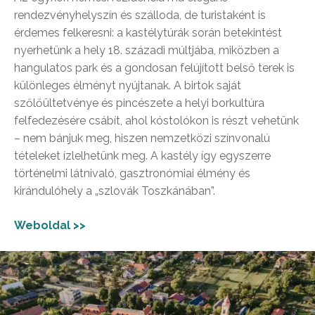
rendezvényhelyszín és szálloda, de turistaként is
érdemes felkeresni: a kastélytúrák során betekintést
nyerhetünk a hely 18. századi múltjába, miközben a
hangulatos park és a gondosan felújított belső terek is
különleges élményt nyújtanak. A birtok saját
szőlőültetvénye és pincészete a helyi borkultúra
felfedezésére csábít, ahol kóstolókon is részt vehetünk
– nem bánjuk meg, hiszen nemzetközi színvonalú
tételeket ízlelhetünk meg. A kastély így egyszerre
történelmi látnivaló, gasztronómiai élmény és
kirándulóhely a „szlovák Toszkánában”.
Weboldal >>