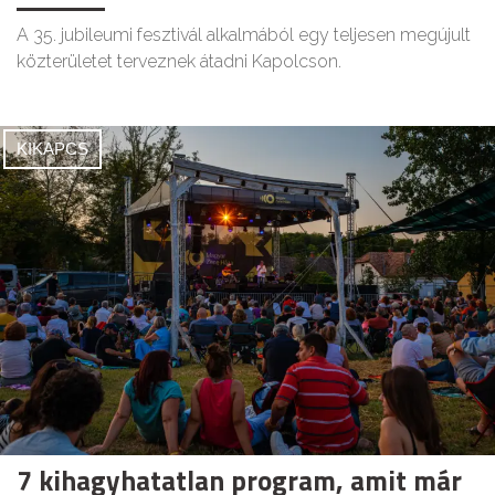
A 35. jubileumi fesztivál alkalmából egy teljesen megújult
közterületet terveznek átadni Kapolcson.
KIKAPCS
7 kihagyhatatlan program, amit már